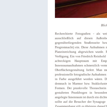
Blic
Recherchierte Fotografien - als we
ausschließlich auf diesen Auße
gegenüberliegenden Straßenseite b
Progromnacht) ein. Diese Aufnahmen m
Planeinreichung abgewichen wurde. P
Verfügung. Ein von Friedrich Reinhold
achteckigen Hauptraum mit Empo
Innenraumaufnahmen schmerzlich vermis
Oberflächengestaltung liefert. Man m
professionelle fotografische Aufnahmen
in Farbe ausgeführt worden wären. D
demnach in Marmor bzw. Stukkolustr
Formen. Der prunkvolle Thoraschrein
gestalteten Prunkbogen in besonder
angelegte Innenraum ist durch ein dicht
sollte auf die Besucher der Synagoge
Zusammenhang gilt es übrigens darauf h