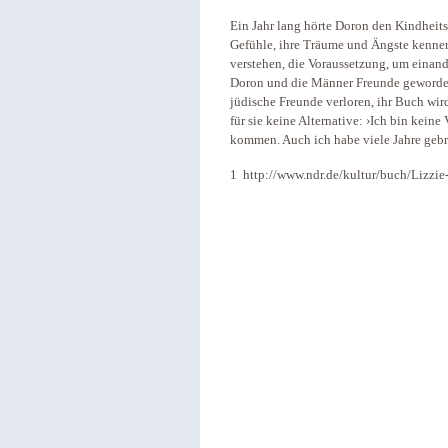
Ein Jahr lang hörte Doron den Kindheitse
Gefühle, ihre Träume und Ängste kennen.
verstehen, die Voraussetzung, um einan
Doron und die Männer Freunde geworden. 
jüdische Freunde verloren, ihr Buch wird i
für sie keine Alternative: ›Ich bin kein
kommen. Auch ich habe viele Jahre gebra
1 http://www.ndr.de/kultur/buch/Lizzi