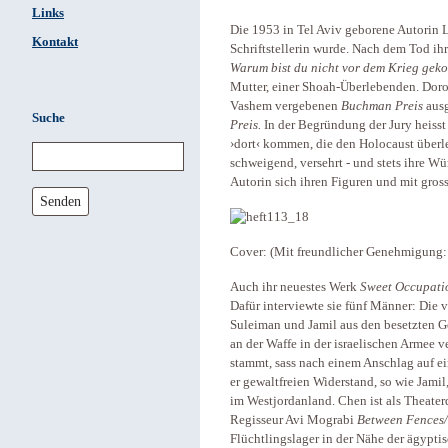
Links
Die 1953 in Tel Aviv geborene Autorin L
Kontakt
Schriftstellerin wurde. Nach dem Tod ih
Warum bist du nicht vor dem Krieg ge
Mutter, einer Shoah-Überlebenden. Dor
Vashem vergebenen
Buchman Preis
ausg
Suche
Preis.
In der Begründung der Jury heisst
›dort‹ kommen, die den Holocaust überle
schweigend, versehrt
- und stets ihre W
Autorin sich ihren Figuren und mit gros
Senden
Cover: (Mit freundlicher Genehmigung:
Auch ihr neuestes Werk
Sweet Occupati
Dafür interviewte sie fünf Männer: Die
Suleiman und Jamil aus den besetzten Ge
an der Waffe in der israelischen Armee
stammt, sass nach einem Anschlag auf ei
er gewaltfreien Widerstand, so wie Jami
im Westjordanland. Chen ist als Theater
Regisseur Avi Mograbi
Between Fences/
Flüchtlingslager in der Nähe der ägypti