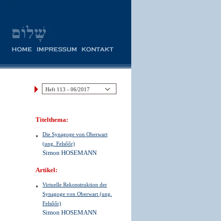
Titelthema:
Die Synagoge von Oberwart
(ung. Felsőőr)
Simon HOSEMANN
Artikel:
Virtuelle Rekonstruktion der
Synagoge von Oberwart (ung.
Felsőőr)
Simon HOSEMANN