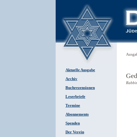
Ausga
Aktuelle Ausgabe
Ged
Archiv
Rabbi
Buchrezensionen
Leserbriefe
Termine
Abonnements
Spenden
Der Verein