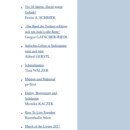
Vor 50 Jahren: David gegen
Goliath?
Erwin A. SCHMIDL
„Das Band der Freiheit schlinge
sich um Juda’s edle Reste“
Gregor GATSCHER-RIEDL
Jüdisches Leben in Südostasien
einst und jetzt
Alfred GERSTL
Schmattissimo
Tina WALZER
Matinee und Mahnmal
pr-Text
Dialog, Begegnung und
Solidarität
Monika KACZEK
How To Live Together
Kunsthalle Wien
March of the Living 2017