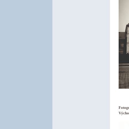
Fotog
Východ