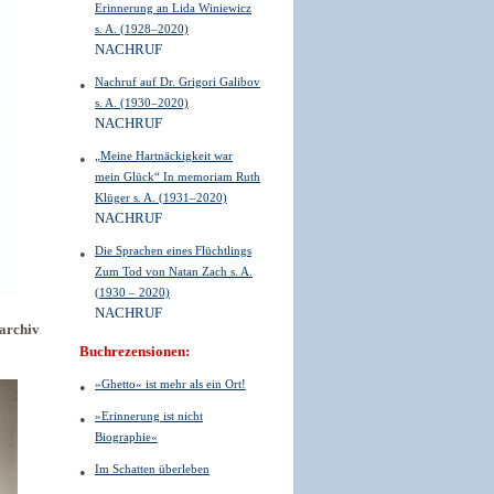
Erinnerung an Lida Winiewicz
s. A. (1928–2020)
NACHRUF
Nachruf auf Dr. Grigori Galibov
s. A. (1930–2020)
NACHRUF
„Meine Hartnäckigkeit war
mein Glück“ In memoriam Ruth
Klüger s. A. (1931–2020)
NACHRUF
Die Sprachen eines Flüchtlings
Zum Tod von Natan Zach s. A.
(1930 – 2020)
NACHRUF
 archiv
Buchrezensionen:
»Ghetto« ist mehr als ein Ort!
»Erinnerung ist nicht
Biographie«
Im Schatten überleben