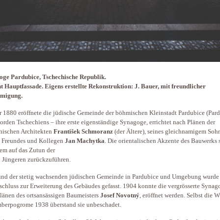
ge Pardubice, Tschechische Republik.
t Hauptfassade. Eigens erstellte Rekonstruktion: J. Bauer, mit freundlicher
migung.
r 1880 eröffnete die jüdische Gemeinde der böhmischen Kleinstadt Pardubice (Pard
orden Tschechiens – ihre erste eigenständige Synagoge, errichtet nach Plänen der
hischen Architekten
František Schmoranz
(der Ältere), seines gleichnamigem Soh
 Freundes und Kollegen
Jan Machytka
. Die orientalischen Akzente des Bauwerks 
lem auf das Zutun der
 Jüngeren zurückzuführen.
nd der stetig wachsenden jüdischen Gemeinde in Pardubice und Umgebung wurde 
schluss zur Erweiterung des Gebäudes gefasst. 1904 konnte die vergrösserte Synag
länen des ortsansässigen Baumeisters
Josef Novotný
, eröffnet werden. Selbst die W
berpogrome 1938 überstand sie unbeschadet.