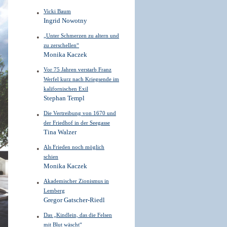
Vicki Baum
Ingrid Nowotny
„Unter Schmerzen zu altern und
zu zerschellen“
Monika Kaczek
Vor 75 Jahren verstarb Franz
Werfel kurz nach Kriegsende im
kalifornischen Exil
Stephan Templ
Die Vertreibung von 1670 und
der Friedhof in der Seegasse
Tina Walzer
Als Frieden noch möglich
schien
Monika Kaczek
Akademischer Zionismus in
Lemberg
Gregor Gatscher-Riedl
Das „Kindlein, das die Felsen
mit Blut wäscht“