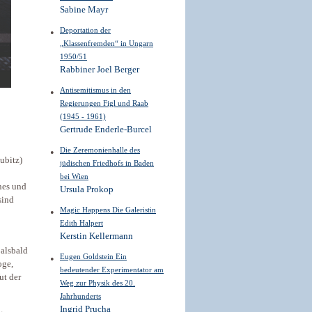
Sabine Mayr
Deportation der
„Klassenfremden“ in Ungarn
1950/51
Rabbiner Joel Berger
Antisemitismus in den
Regierungen Figl und Raab
(1945 - 1961)
Gertrude Enderle-Burcel
Die Zeremonienhalle des
ubitz)
jüdischen Friedhofs in Baden
bei Wien
nes und
Ursula Prokop
sind
Magic Happens Die Galeristin
Edith Halpert
Kerstin Kellermann
alsbald
Eugen Goldstein Ein
oge,
bedeutender Experimentator am
ut der
Weg zur Physik des 20.
Jahrhunderts
Ingrid Prucha