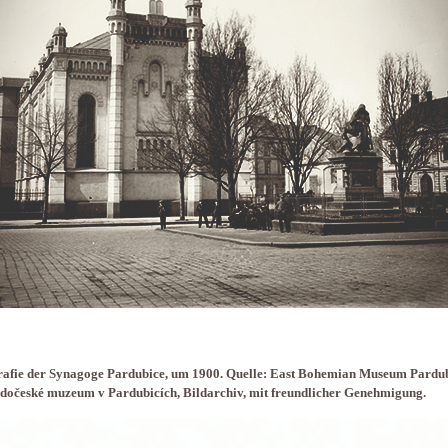
rafie der Synagoge Pardubice, um 1900. Quelle: East Bohemian Museum Pardub
očeské muzeum v Pardubicích, Bildarchiv, mit freundlicher Genehmigung.