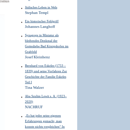
tismus
Jüdisches Leben in Wels
Stephan Templ
Ein historischer Fehlgriff
Johannes Langhoff
Synagoge in Miniatur als
bleibendes Denkmal der
Gottesliebe Bad Königshofen im
Grabfeld
Josef Kleinhenz
Bernhard von Eskeles (1753 –
1839) und seine Vorfahren Zur
Geschichte der Familie Eskeles
Teil I
Tina Walzer
Aba Szulim Lewit s. A. (1923–
2020)
NACHRUF
„Es hat jeder seine eigenen
Erfahrungen gemacht, man
konnte nichts vergleichen“ In