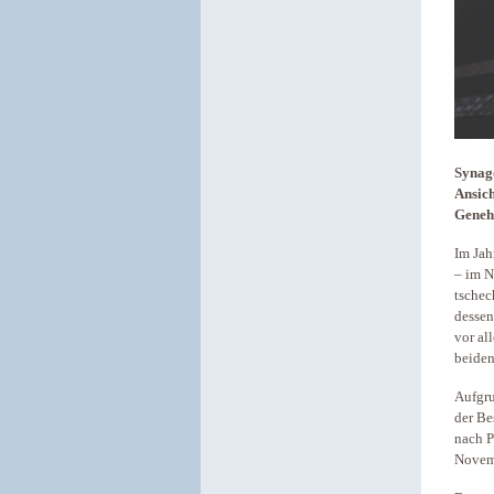
Synago
Ansich
Geneh
Im Jah
– im N
tschec
dessen
vor al
beiden
Aufgru
der Be
nach P
Novem