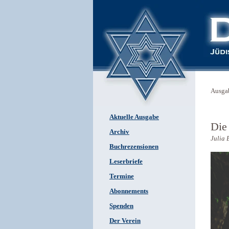
Ausga
Aktuelle Ausgabe
Die
Archiv
Julia 
Buchrezensionen
Leserbriefe
Termine
Abonnements
Spenden
Der Verein