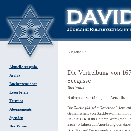
Ausgabe 127
Aktuelle Ausgabe
Die Vertreibung von 167
Archiv
Seegasse
Buchrezensionen
Tina Walzer
Leserbriefe
Notizen zu Zerstörung und Neuaufbau 
Termine
Die
Zweite jüdische Gemeinde Wiens
exi
Abonnements
Gemeinschaft von Stadtbewohnern mit p
Spenden
1625 bis 1670 im Unteren Werd (mhd. Ins
nach 45 Jahren auf Anordnung des Habsbu
Der Verein
Bevölkerung Wiens wurde ausgewiesen.