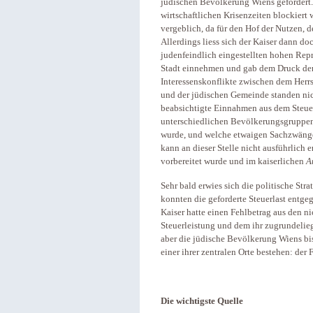
jüdischen Bevölkerung Wiens gefordert
wirtschaftlichen Krisenzeiten blockiert
vergeblich, da für den Hof der Nutzen, 
Allerdings liess sich der Kaiser dann doc
judenfeindlich eingestellten hohen Repr
Stadt einnehmen und gab dem Druck der 
Interessenskonflikte zwischen dem Herr
und der jüdischen Gemeinde standen nich
beabsichtigte Einnahmen aus dem Steuer
unterschiedlichen Bevölkerungsgruppen 
wurde, und welche etwaigen Sachzwänge 
kann an dieser Stelle nicht ausführlich e
vorbereitet wurde und im kaiserlichen
A
Sehr bald erwies sich die politische Str
konnten die geforderte Steuerlast entge
Kaiser hatte einen Fehlbetrag aus den 
Steuerleistung und dem ihr zugrundeli
aber die jüdische Bevölkerung Wiens bis
einer ihrer zentralen Orte bestehen: der 
Die wichtigste Quelle