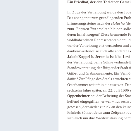
Ein Friedhof, der den Tod einer Geme
Im Zuge der Vertreibung wurde den Jude
Das aber geriet zum grundlegenden Prob
Erinnerungssteine nach der
Halacha
(de
zum
Jüngsten Tag
erhalten bleiben soll
deren Erhalt sorgen? Diese brennende Fr
wohlhabendsten Repräsentanten der jüd
vor der Vertreibung erst verstorben und e
dankenswerterweise auch alle anderen Gr
Jakob Koppel b. Jeremia Isak ha-Levi
der Vertreibung. Seine Söhne verhandelt
Standesvertretung der Bürger der Stadt ü
Gräber und Grabmonumente. Ein Vermöge
2
dafür.
Zur Pflege des Areals ersuchten s
Osterhammer weiterhin einzusetzen. Den G
sechzehn Jahre später, am 22. Juli 1686 
Oppenheimer
bei der Befreiung der Sta
helfend eingegriffen; er
war – nur sechs 
gewesen, der wieder zurück an den kais
Fränkels Söhne lebten zum Zeitpunkt der 
sich auch um ihre Wiederzulassung bemü