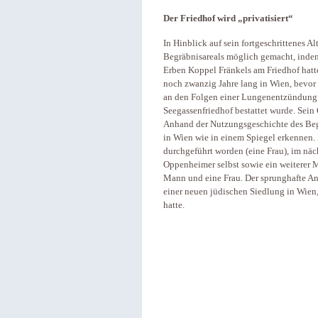
Der Friedhof wird „privatisiert“
In Hinblick auf sein fortgeschrittenes A
Begräbnisareals möglich gemacht, indem
Erben Koppel Fränkels am Friedhof hatte 
noch zwanzig Jahre lang in Wien, bevor 
an den Folgen einer Lungenentzündung v
Seegassenfriedhof bestattet wurde. Sein G
Anhand der Nutzungsgeschichte des Begr
in Wien wie in einem Spiegel erkennen. 
durchgeführt worden (eine Frau), im näc
Oppenheimer selbst sowie ein weiterer 
Mann und eine Frau. Der sprunghafte An
einer neuen jüdischen Siedlung in Wien,
hatte.