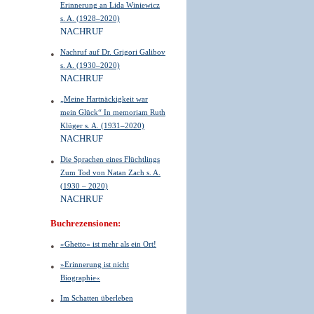
Erinnerung an Lida Winiewicz
s. A. (1928–2020)
NACHRUF
Nachruf auf Dr. Grigori Galibov
s. A. (1930–2020)
NACHRUF
„Meine Hartnäckigkeit war
mein Glück“ In memoriam Ruth
Klüger s. A. (1931–2020)
NACHRUF
Die Sprachen eines Flüchtlings
Zum Tod von Natan Zach s. A.
(1930 – 2020)
NACHRUF
Buchrezensionen:
»Ghetto« ist mehr als ein Ort!
»Erinnerung ist nicht
Biographie«
Im Schatten überleben