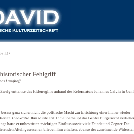
be 127
historischer Fehlgriff
nes Langhoff
 Zweig enttarnte das Hitlerregime anhand des Reformators Johannes Calvin in Genf
 besass ganz sicher nicht die politische Macht zur Errichtung einer immer wieder
tierten
Theokratie
. Ihm wurde erst 1559 überhaupt das Genfer Bürgerrecht verliehe
ings hatte er unbestritten mächtigen Einfluss sowie viele Feinde und Gegner. Die
erenden Alteingesessenen blieben ihm erhalten, ebenso der zunehmende Widersta