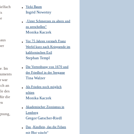
ielfach
Vicki Baum
Ingrid Nowotny
ls
ne
„Unter Schmerzen zu altern und
zu zerschellen“
Monika Kaczek
haus
Vor 75 Jahren verstarb Franz
ber
Werfel kurz nach Kriegsende im
kalifornischen Exil
Stephan Templ
Die Vertreibung von 1670 und
e. Im
der Friedhof in der Seegasse
ruments
Tina Walzer
m
war
ich an
Als Frieden noch möglich
le des
schien
für die
Monika Kaczek
en
Akademischer Zionismus in
Lemberg
gnung,
Gregor Gatscher-Riedl
Das „Kindlein, das die Felsen
mit Blut wäscht“