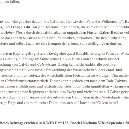
nn zu fallen.
lte noch einige Jahre dauern, bis Calvinschüler wie der „Vater des Völkerrechts“,
H
us
, und
François du Jon
jene Toleranz begründeten, die zum ersten Mal in Siebenb
der
Hohen Pforte
durch den calvinistischen ungarischen Fürsten
Gábor Bethlen
vol
 so dass neben Moslems auch Juden, Katholiken, orthodoxe Christen, Lutheraner,
ierte und selbst
Unitarier
(die Leugner der
Trinität
) unbehelligt leben durften.
m letzten Kapitel gelingt
Stefan Zweig
eine quasi Rehabilitierung in Form der Wirk
es Calvins, allerdings im Sinne seines Calvin-Bildes unter anachronistischer
uschung von Calvin und
Calvinismus
. Zweig kam nicht umhin, die positive
gsgeschichte Calvins für die Entwicklung der Wissenschaften, der Grund- und
itsrechte und nicht zuletzt des wirtschaftlichen Fortschritts zu würdigen. Nur macht
den
Calvinismus
verantwortlich. Dieser konnte jedoch erst nach dem Tode Calvins,
m dessen einfühlsamer und mitleidender Geist nicht mehr unmittelbar wirksam war
ben jenes rigorose Regiment entfalten, das Zweig und viele andere auf Calvin pers
ierten. Auch die
Puritaner
und die orthodoxen Calvinisten in den Niederlanden sta
istige Enge und ein moralisches Diktat, das sich zu Unrecht auf Calvin berief.
 dieses Beitrags erschien in DAVID Heft 126, Rosch Haschana 5781/September 2