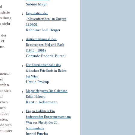
Sabine Mayr
nd
nderte
Deportation der
tellung
„Klassenfremden“ in Ungarn
n nicht
1950/51
Rabbiner Joel Berger
 der
Antisemitismus in den
 er
Regierungen Figl und Raab
tte.
(1945 - 1961)
Gertrude Enderle-Burcel
Die Zeremonienhalle des
jüdischen Friedhofs in Baden
mation
bei Wien
er
Ursula Prokop
tefan
te sich
Magic Happens Die Galeristin
nf
Edith Halpert
ochen
Kerstin Kellermann
amen
Eugen Goldstein Ein
enüber
bedeutender Experimentator am
sten,
Weg zur Physik des 20.
 da sich
Jahrhunderts
ht unter
Ingrid Prucha