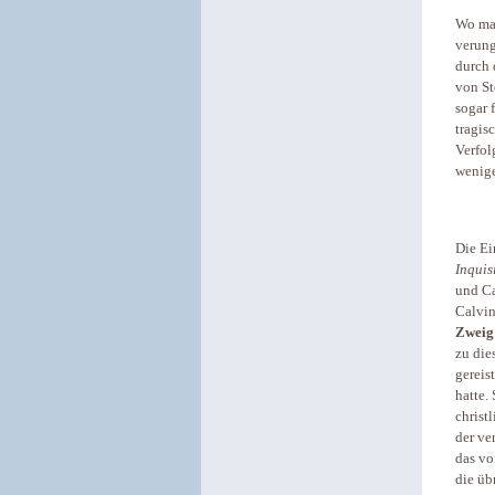
Wo man
verung
durch 
von St
sogar 
tragis
Verfol
wenige
Die Ei
Inquis
und Ca
Calvin
Zweig
zu die
gereis
hatte.
christ
der ve
das vo
die üb