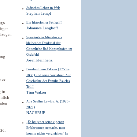
Jüdisches Leben in Wels
Stephan Templ
Ein historischer Fehlgriff
ugo
Johannes Langhoff
ürgen
lzogen
Synagoge in Miniatur als
bleibendes Denkmal der
Gottesliebe Bad Königshofen im
Grabfeld
ung
Josef Kleinhenz
Bernhard von Eskeles (1753 –
1839) und seine Vorfahren Zur
e er
Geschichte der Familie Eskeles
Teil I
, in
Tina Walzer
önlich
Aba Szulim Lewit s. A. (1923–
nden
2020)
NACHRUF
„Es hat jeder seine eigenen
Erfahrungen gemacht, man
020.
konnte nichts vergleichen“ In