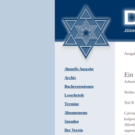
Ausga
Aktuelle Ausgabe
Ein 
Archiv
Johan
Buchrezensionen
Stefan
Leserbriefe
Teil II
Termine
Abonnements
Calvin
kolpor
Spenden
Allerd
Der Verein
opponi