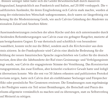
. Binnen weniger Jahre hatte sich die Genfer Bewohnerschaft durch massiven
lingszulauf, hauptsächlich aus Frankreich und Italien, auf 20.000 verdoppelt. Die v
alifizierten Ausländer, für deren Eingliederung sich Calvin stark machte, wurden a
ung der einheimischen Wirtschaft wahrgenommen, doch waren sie längerfristig ei
herung für die Modernisierung Genfs, wie auch Calvins Gründung der
Akademie
zu
ationalem Zulauf und Ansehen führte.
 Auseinandersetzungen zwischen der alten Kirche und den sich untereinander durc
cheidenden Reformbewegungen war Calvin zwar ein gefragter Ratgeber, mutierte a
um bestgehassten Gegner. Er war rhetorisch und schriftlich von besonderer
wandtheit, konnte nicht nur die Bibel, sondern auch die
Kirchenväter
aus dem
tnis zitieren. In der Frankophonie wird Calvin eine ähnliche Bedeutung für die
bildung der neuen französischen Sprache zugeschrieben wie Luther für die deutsch
storium
, dem über die Jahrhunderte der Ruf eines Gesinnungs- und Verfolgungsinst
ngt wurde, war Calvin die engagierteste Stimme der Versöhnung. Das
Konsistoriu
itungsgremium, das zwar Einfluss, aber keinerlei exekutive Gewalt hatte und ledigl
t überweisen konnte. Wie die erst vor 50 Jahren erfassten und publizierten Protokol
toriums
zeigen, hatte sich Calvin dort als einfühlsamer Seelsorger und Fürsprecher 
flikt oder persönliche Not Geratenen erwiesen. Die Ermahnungen zum regelmässig
 der Predigten waren ein Teil seiner Bemühungen, die Botschaft und Praxis des
liums allgemein verständlich zu machen und zu überzeugen, statt zu Selbstverleu
nd Meineid zu nötigen.