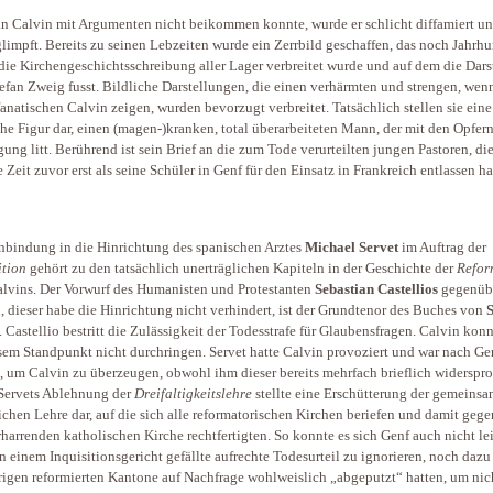
 Calvin mit Argumenten nicht beikommen konnte, wurde er schlicht diffamiert u
limpft. Bereits zu seinen Lebzeiten wurde ein Zerrbild geschaffen, das noch Jahrhu
die Kirchengeschichtsschreibung aller Lager verbreitet wurde und auf dem die Dars
efan Zweig fusst. Bildliche Darstellungen, die einen verhärmten und strengen, wen
fanatischen Calvin zeigen, wurden bevorzugt verbreitet. Tatsächlich stellen sie eine
che Figur dar, einen (magen-)kranken, total überarbeiteten Mann, der mit den Opfern
gung litt. Berührend ist sein Brief an die zum Tode verurteilten jungen Pastoren, die
 Zeit zuvor erst als seine Schüler in Genf für den Einsatz in Frankreich entlassen ha
nbindung in die Hinrichtung des spanischen Arztes
Michael Servet
im Auftrag der
ition
gehört zu den tatsächlich unerträglichen Kapiteln in der Geschichte der
Refor
lvins. Der Vorwurf des Humanisten und Protestanten
Sebastian Castellios
gegenüb
, dieser habe die Hinrichtung nicht verhindert, ist der Grundtenor des Buches von
S
. Castellio bestritt die Zulässigkeit der Todesstrafe für Glaubensfragen. Calvin konn
sem Standpunkt nicht durchringen. Servet hatte Calvin provoziert und war nach Ge
t, um Calvin zu überzeugen, obwohl ihm dieser bereits mehrfach brieflich widerspr
 Servets Ablehnung der
Dreifaltigkeitslehre
stellte eine Erschütterung der gemeins
lichen Lehre dar, auf die sich alle reformatorischen Kirchen beriefen und damit geg
rharrenden katholischen Kirche rechtfertigten. So konnte es sich Genf auch nicht lei
n einem Inquisitionsgericht gefällte aufrechte Todesurteil zu ignorieren, noch dazu
rigen reformierten Kantone auf Nachfrage wohlweislich „abgeputzt“ hatten, um nic