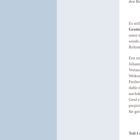
den Ba
Es sol
Groti
unter 
wurde,
Reform
Erst i
Johann
Verta
Wirkun
Freihe
dafür 
nachde
Genf e
projiz
für ge
Teil I