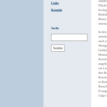
Zünfte
Links
Flücht
Kontakt
hochqu
Bedroh
Bereic
intern
Suche
In den
unters
auch z
Wortge
Senden
Gedäch
Heraus
Konsi
angehä
ein Le
den Ra
Konsis
in Kon
Besuch
Evange
Lüge u