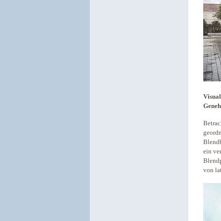
Visual
Geneh
Betrac
geordn
Blendb
ein ve
Blendp
von la