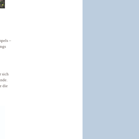
mpels –
angs
r sich
ände.
e die