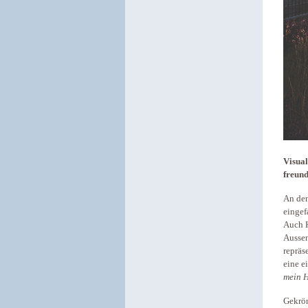
Visual
freun
An den
eingef
Auch H
Aussen
repräs
eine e
mein H
Gekrön