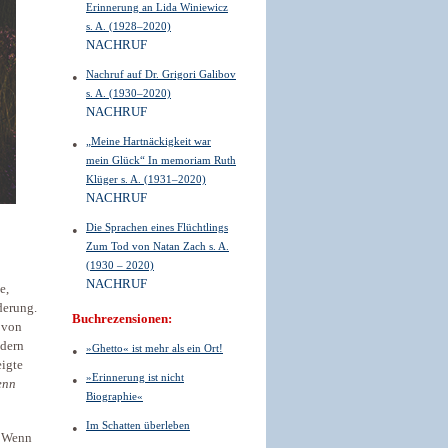
Erinnerung an Lida Winiewicz
s. A. (1928–2020)
NACHRUF
Nachruf auf Dr. Grigori Galibov
s. A. (1930–2020)
NACHRUF
„Meine Hartnäckigkeit war
mein Glück“ In memoriam Ruth
Klüger s. A. (1931–2020)
NACHRUF
Die Sprachen eines Flüchtlings
Zum Tod von Natan Zach s. A.
(1930 – 2020)
NACHRUF
e,
derung.
Buchrezensionen:
 von
ndern
»Ghetto« ist mehr als ein Ort!
eigte
»Erinnerung ist nicht
enn
Biographie«
Im Schatten überleben
. Wenn