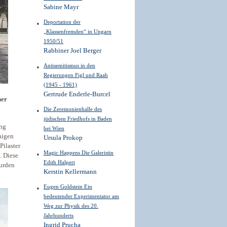
Sabine Mayr
Deportation der
„Klassenfremden“ in Ungarn
1950/51
Rabbiner Joel Berger
Antisemitismus in den
Regierungen Figl und Raab
(1945 - 1961)
Gertrude Enderle-Burcel
her
Die Zeremonienhalle des
jüdischen Friedhofs in Baden
eng
bei Wien
higen
Ursula Prokop
Pilaster
Magic Happens Die Galeristin
. Diese
Edith Halpert
wurden
Kerstin Kellermann
Eugen Goldstein Ein
bedeutender Experimentator am
Weg zur Physik des 20.
Jahrhunderts
Ingrid Prucha