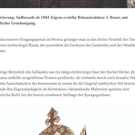
isierung: Südfassade ab 1904. Eigens erstellte Rekonstruktion: J. Bauer, mit
dlicher Genehmigung.
das massive Eingangsportal im Westen gelangte man in das kleine Vestibül des Te
einer rechteckiger Raum, der ausserdem die Funktion der Garderobe und des Windf
atte.
ilige Herzstück des Gebäudes war ein längs-rechteckiger Saal mit flacher Decke, de
aum mithilfe ausgefallener Formen profilierte, als vielmehr durch reich bemalte W
das Ausschmücken des Innenraums in einem für die Gegend unüblichen Stil betont
de ihre Eigenständigkeit als Konfession. Orientalische Malereien spielten eine
htliche Rolle bei der bereits erwähnten Stilfrage des Synagogenbaus.