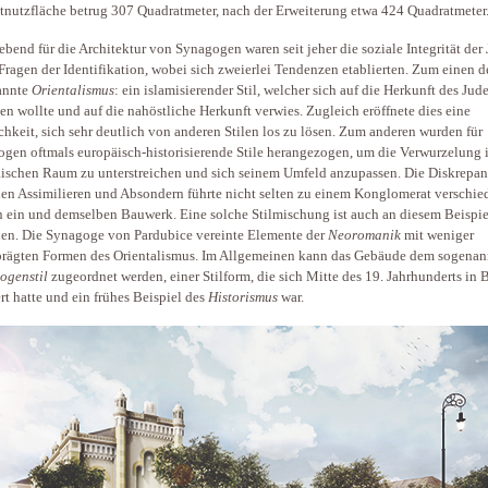
nutzfläche betrug 307 Quadratmeter, nach der Erweiterung etwa 424 Quadratmeter
bend für die Architektur von Synagogen waren seit jeher die soziale Integrität der
Fragen der Identifikation, wobei sich zweierlei Tendenzen etablierten. Zum einen d
annte
Orientalismus
: ein islamisierender Stil, welcher sich auf die Herkunft des Ju
en wollte und auf die nahöstliche Herkunft verwies. Zugleich eröffnete dies eine
hkeit, sich sehr deutlich von anderen Stilen los zu lösen. Zum anderen wurden für
gen oftmals europäisch-historisierende Stile herangezogen, um die Verwurzelung 
ischen Raum zu unterstreichen und sich seinem Umfeld anzupassen. Die Diskrepa
en Assimilieren und Absondern führte nicht selten zu einem Konglomerat verschie
in ein und demselben Bauwerk. Eine solche Stilmischung ist auch an diesem Beispie
en. Die Synagoge von Pardubice vereinte Elemente der
Neoromanik
mit weniger
rägten Formen des Orientalismus. Im Allgemeinen kann das Gebäude dem sogenan
ogenstil
zugeordnet werden, einer Stilform, die sich Mitte des 19. Jahrhunderts i
ert hatte und ein frühes Beispiel des
Historismus
war.