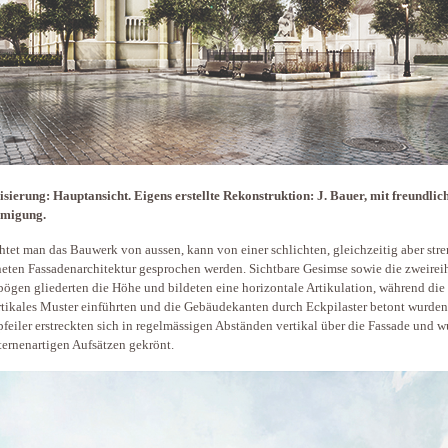
isierung: Hauptansicht. Eigens erstellte Rekonstruktion: J. Bauer, mit freundlic
migung.
htet man das Bauwerk von aussen, kann von einer schlichten, gleichzeitig aber str
eten Fassadenarchitektur gesprochen werden. Sichtbare Gesimse sowie die zweirei
ögen gliederten die Höhe und bildeten eine horizontale Artikulation, während die 
rtikales Muster einführten und die Gebäudekanten durch Eckpilaster betont wurden
feiler erstreckten sich in regelmässigen Abständen vertikal über die Fassade und 
ternenartigen Aufsätzen gekrönt.