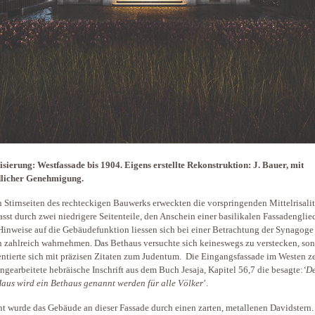
isierung: Westfassade bis 1904. Eigens erstellte Rekonstruktion: J. Bauer, mit
dlicher Genehmigung.
 Stirnseiten des rechteckigen Bauwerks erweckten die vorspringenden Mittelrisalit
asst durch zwei niedrigere Seitenteile, den Anschein einer basilikalen Fassadenglie
inweise auf die Gebäudefunktion liessen sich bei einer Betrachtung der Synagoge
 zahlreich wahrnehmen. Das Bethaus versuchte sich keineswegs zu verstecken, so
entierte sich mit präzisen Zitaten zum Judentum. Die Eingangsfassade im Westen z
ingearbeitete hebräische Inschrift aus dem Buch Jesaja, Kapitel 56,7 die besagte:
‘D
aus wird ein Bethaus genannt werden für alle Völker
’.
t wurde das Gebäude an dieser Fassade durch einen zarten, metallenen Davidstern