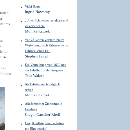
.
Vicki Baum
Ingrid Nowotny
 Juden
er
„Unter Schmerzen zu altern und
dentums
zu zerschellen“
Monika Kaczek
Vor 75 Jahren verstarb Franz
im
Werfel kurz nach Kriegsende im
nz
kalifornischen Exil
dener
Stephan Templ
l zu
Die Vertreibung von 1670 und
nten
der Friedhof in der Seegasse
n Böhmen
Tina Walzer
Als Frieden noch möglich
schien
Monika Kaczek
Akademischer Zionismus in
Lemberg
Gregor Gatscher-Riedl
Das „Kindlein, das die Felsen
mit Blut wäscht“