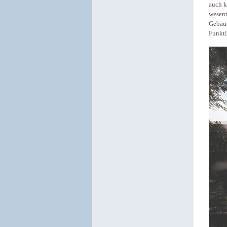
auch k
wesent
Gebäud
Funkti