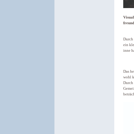
Visual
freun
Durch 
ein kl
inne h
Das he
wohl k
Durch 
Gemein
beträc