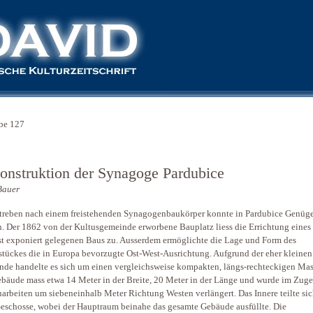
be 127
onstruktion der Synagoge Pardubice
Bauer
reben nach einem freistehenden Synagogenbaukörper konnte in Pardubice Genüge
. Der 1862 von der Kultusgemeinde erworbene Bauplatz liess die Errichtung eines
st exponiert gelegenen Baus zu. Ausserdem ermöglichte die Lage und Form des
tückes die in Europa bevorzugte Ost-West-Ausrichtung. Aufgrund der eher kleinen
de handelte es sich um einen vergleichsweise kompakten, längs-rechteckigen Mas
bäude mass etwa 14 Meter in der Breite, 20 Meter in der Länge und wurde im Zuge
rbeiten um siebeneinhalb Meter Richtung Westen verlängert. Das Innere teilte sic
eschosse, wobei der Hauptraum beinahe das gesamte Gebäude ausfüllte. Die