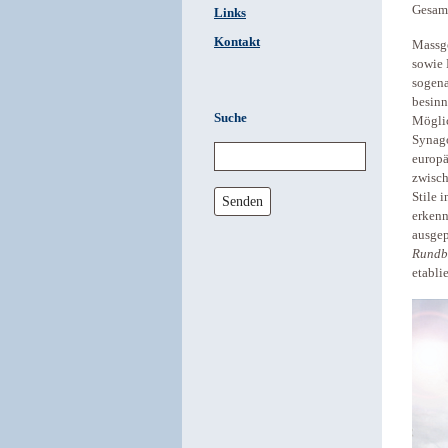
Gesamt
Links
Kontakt
Massge
sowie 
sogen
besinn
Suche
Möglic
Synago
europä
zwisch
Stile 
Senden
erkenn
ausgep
Rundb
etabli