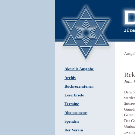
Ausga
Aktuelle Ausgabe
Rek
Archiv
Julia 
Buchrezensionen
Dem St
Leserbriefe
werden
äusser
Termine
Grunds
Abonnements
Gemein
Das Ge
Spenden
Umbaua
Der Verein
zwei G