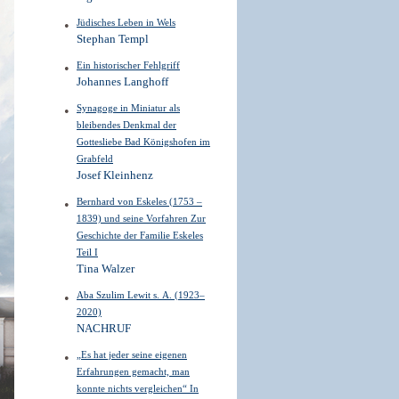
Jüdisches Leben in Wels
Stephan Templ
Ein historischer Fehlgriff
Johannes Langhoff
Synagoge in Miniatur als
bleibendes Denkmal der
Gottesliebe Bad Königshofen im
Grabfeld
Josef Kleinhenz
Bernhard von Eskeles (1753 –
1839) und seine Vorfahren Zur
Geschichte der Familie Eskeles
Teil I
Tina Walzer
Aba Szulim Lewit s. A. (1923–
2020)
NACHRUF
„Es hat jeder seine eigenen
Erfahrungen gemacht, man
konnte nichts vergleichen“ In