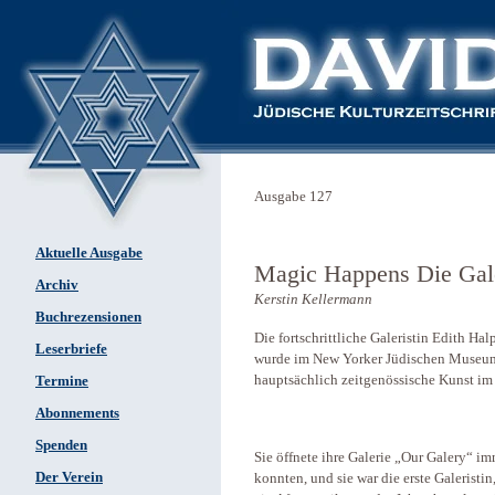
Ausgabe 127
Aktuelle Ausgabe
Magic Happens Die Galer
Archiv
Kerstin Kellermann
Buchrezensionen
Die fortschrittliche Galeristin Edith Hal
Leserbriefe
wurde im New Yorker Jüdischen Museum
hauptsächlich zeitgenössische Kunst im
Termine
Abonnements
Spenden
Sie öffnete ihre Galerie „Our Galery“ 
Der Verein
konnten, und sie war die erste Galeristin