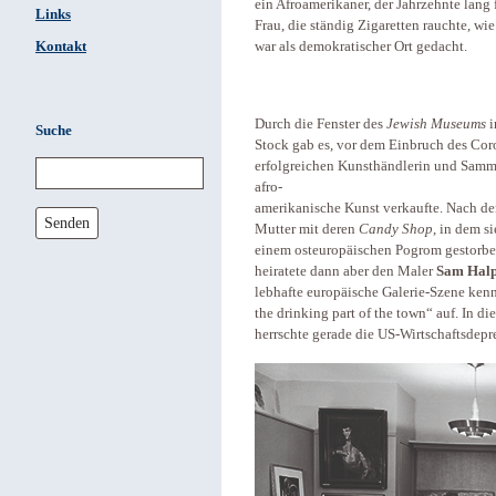
ein Afroamerikaner, der Jahrzehnte lang 
Links
Frau, die ständig Zigaretten rauchte, wi
Kontakt
war als demokratischer Ort gedacht.
Durch die Fenster des
Jewish Museums
i
Suche
Stock gab es, vor dem Einbruch des Cor
erfolgreichen Kunsthändlerin und Sammler
afro-
amerikanische Kunst verkaufte. Nach der
Senden
Mutter mit deren
Candy Shop
, in dem s
einem osteuropäischen Pogrom gestorben.
heiratete dann aber den Maler
Sam Halp
lebhafte europäische Galerie-Szene kenne
the drinking part of the town“ auf. In di
herrschte gerade die US-Wirtschaftsdepr