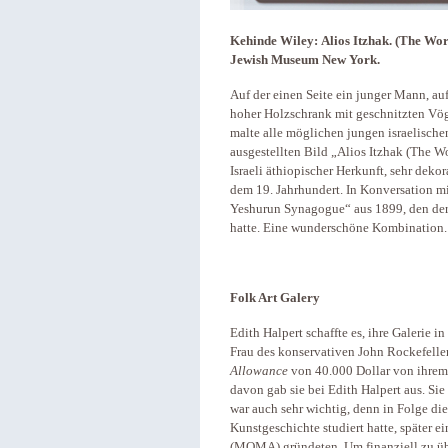
Kehinde Wiley: Alios Itzhak. (The Wor
Jewish Museum New York.
Auf der einen Seite ein junger Mann, au
hoher Holzschrank mit geschnitzten Vög
malte alle möglichen jungen israelischen
ausgestellten Bild „Alios Itzhak (The Wo
Israeli äthiopischer Herkunft, sehr dekor
dem 19. Jahrhundert. In Konversation mi
Yeshurun Synagogue“ aus 1899, den der
hatte. Eine wunderschöne Kombination.
Folk Art Galery
Edith Halpert schaffte es, ihre Galerie 
Frau des konservativen John Rockefeller
Allowance
von 40.000 Dollar von ihrem 
davon gab sie bei Edith Halpert aus. Sie
war auch sehr wichtig, denn in Folge di
Kunstgeschichte studiert hatte, später ei
(MOMA) gründeten. Um finanziell zu übe