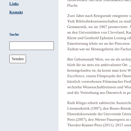
Gross-Rosen. Auf dem Todesmarsch nach 
Links
Flucht.
Kontakt
Zwei Jahre nach Kriegsende emigrierte s
York Bibliothekswissenschaften zu studie
Germanistik, wo sie 1967 promovierte. Al
an den Universitäten von Cleveland, Ka
Suche
Kleist und Gotthold Ephraim Lessing erhi
Emeritierung lehrte sie an der Princeton 
Zudem war sie Herausgeberin der Fachze
Senden
Ihre Geburtsstadt Wien, wo sie als sech
blieb für sie stets ein ambivalenter Ort: 
herumgelaufen ist, da kennt man kein Wi
Excellence
, einem Filmprojekt der Öste
kürzlich verstorbenen Filmemacher Frede
sechzehn Wissenschaftlerinnen und Wisse
und die Vertreibung aus Österreich in pe
Ruth Klüger erhielt zahlreiche Auszeich
Literaturkritik (1997), den Bruno-Kreisk
Ehrendoktorwürde der Universität Götti
Preis (2007), den Wiener Frauenpreis in
Theodor-Kramer-Preis (2011). 2015 wurde