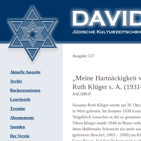
Ausgabe 127
Aktuelle Ausgabe
„Meine Hartnäckigkeit
Archiv
Ruth Klüger s. A. (193
Buchrezensionen
NACHRUF
Leserbriefe
Susanne Ruth Klüger wurde am 30. Oktob
Termine
in Wien geboren. Im Sommer 1938 konnte 
Vergeblich versuchte er, die so genannte
Abonnements
Viktor Klüger wurde 1944 in Nizza verha
Spenden
ihren Halbbruder Schorschi nie mehr wie
(geborene Hirschel; 1903 – 2000) ins KZ
Der Verein