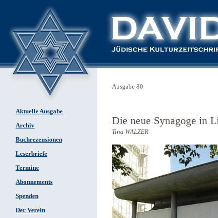
Ausgabe 80
Aktuelle Ausgabe
Die neue Synagoge in L
Archiv
Tina WALZER
Buchrezensionen
Leserbriefe
Termine
Abonnements
Spenden
Der Verein