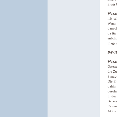
Stadt 
Wozas
mit se
Wenn 
danach
da für
errich
Fragen
DAVI
Wozas
Österr
die Zu
Synago
Die Fr
dahin
desola
In der
Balko
Raume
Akiba 