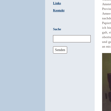
Links
Amstet
Provin
Kontakt
Armee 
nachd
Papier
ich hi
Suche
galt, 
oberös
und ge
an mic
Senden