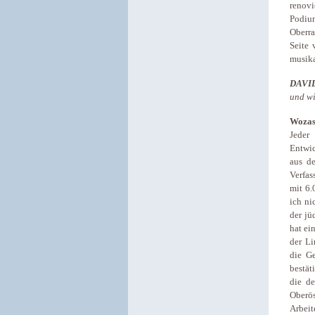
renov
Podiu
Oberra
Seite 
musika
DAVI
und wi
Wozas
Jeder
Entwic
aus d
Verfas
mit 6.
ich ni
der jü
hat ei
der Li
die Ge
bestät
die de
Oberös
Arbeit