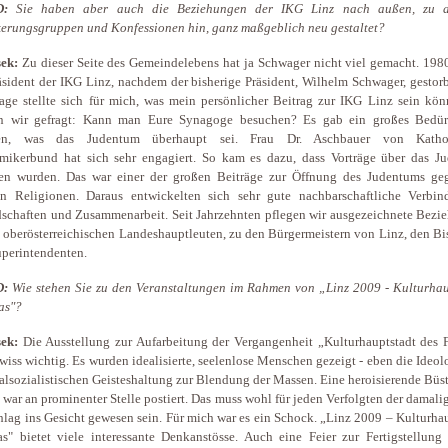
D:
Sie haben aber auch die Beziehungen der IKG Linz nach außen, zu 
erungsgruppen und Konfessionen hin, ganz maßgeblich neu gestaltet?
ek:
Zu dieser Seite des Gemeindelebens hat ja Schwager nicht viel gemacht. 198
äsident der IKG Linz, nachdem der bisherige Präsident, Wilhelm Schwager, gestor
age stellte sich für mich, was mein persönlicher Beitrag zur IKG Linz sein kön
n wir gefragt: Kann man Eure Synagoge besuchen? Es gab ein großes Bedür
ren, was das Judentum überhaupt sei. Frau Dr. Aschbauer von Kathol
mikerbund hat sich sehr engagiert. So kam es dazu, dass Vorträge über das J
ten wurden. Das war einer der großen Beiträge zur Öffnung des Judentums ge
en Religionen. Daraus entwickelten sich sehr gute nachbarschaftliche Verbin
schaften und Zusammenarbeit. Seit Jahrzehnten pflegen wir ausgezeichnete Bezi
 oberösterreichischen Landeshauptleuten, zu den Bürgermeistern von Linz, den B
perintendenten.
D:
Wie stehen Sie zu den Veranstaltungen im Rahmen von „Linz 2009 - Kulturhau
as"?
ek:
Die Ausstellung zur Aufarbeitung der Vergangenheit „Kulturhauptstadt des F
wiss wichtig. Es wurden idealisierte, seelenlose Menschen gezeigt - eben die Ideol
alsozialistischen Geisteshaltung zur Blendung der Massen. Eine heroisierende Büs
s war an prominenter Stelle postiert. Das muss wohl für jeden Verfolgten der damali
hlag ins Gesicht gewesen sein. Für mich war es ein Schock. „Linz 2009 – Kulturha
s" bietet viele interessante Denkanstösse. Auch eine Feier zur Fertigstellung 