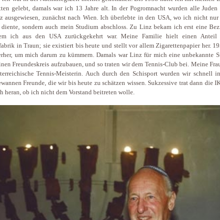
ten gelebt, damals war ich 13 Jahre alt. In der Pogromnacht wurden alle Juden 
z ausgewiesen, zunächst nach Wien. Ich überlebte in den USA, wo ich nicht nur 
diente, sondern auch mein Studium abschloss. Zu Linz bekam ich erst eine Bez
em ich aus den USA zurückgekehrt war. Meine Familie hielt einen Anteil
fabrik in Traun; sie existiert bis heute und stellt vor allem Zigarettenpapier her. 
erher, um mich darum zu kümmern. Damals war Linz für mich eine unbekannte St
einen Freundeskreis aufzubauen, und so traten wir dem Tennis-Club bei. Meine Fr
terreichische Tennis-Meisterin. Auch durch den Schisport wurden wir schnell in
wannen Freunde, die wir bis heute zu schätzen wissen. Sukzessive trat dann die 
h heran, ob ich nicht dem Vorstand beitreten wolle.