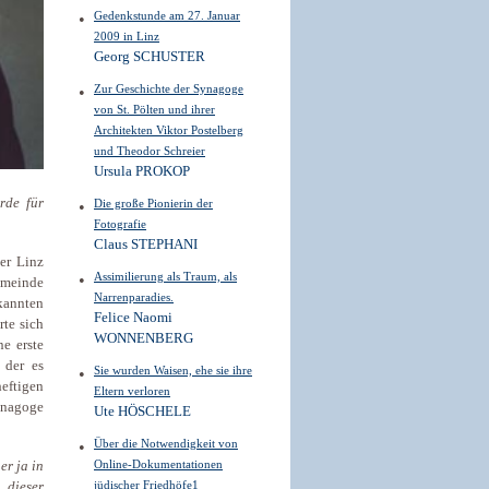
Gedenkstunde am 27. Januar
2009 in Linz
Georg SCHUSTER
Zur Geschichte der Synagoge
von St. Pölten und ihrer
Architekten Viktor Postelberg
und Theodor Schreier
Ursula PROKOP
rde für
Die große Pionierin der
Fotografie
Claus STEPHANI
er Linz
Assimilierung als Traum, als
emeinde
Narrenparadies.
kannten
Felice Naomi
rte sich
WONNENBERG
e erste
 der es
Sie wurden Waisen, ehe sie ihre
eftigen
Eltern verloren
ynagoge
Ute HÖSCHELE
Über die Notwendigkeit von
Online-Dokumentationen
er ja in
jüdischer Friedhöfe1
 dieser