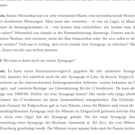
hatte.
ek:
Simon Wiesenthal war ein sehr vehementer Mann, eine beeindruckende Persönl
hr dezidierten Meinungen. Man muss das verstehen – er war im Lager, in Maut
man da herausgekommen ist - wie konnte man weiterleben, wie konnte man d
 sehen? Wiesenthal war damals in der Vorstandssitzung überzeugt: Erstens war k
 einen Neubau, und zweitens, wenn der Bau finanzierbar wäre: für wen sollte er ü
tet werden? Und war es richtig, dort noch einmal eine Synagoge zu errichten? D
, denen wir alle uns stellen mussten.
D:
Wie kam es dann doch zur neuen Synagoge?
ek:
Es hatte einen Restitutionsvergleich gegeben für alle zerstörten Synag
eich, darunter fiel natürlich auch die alte Synagoge in Linz. In diesem Vergleic
schüsse an die österreichischen Kultusgemeinden definiert; erstens bekamen sie 
gen, und zweitens Beiträge zur Unterstützung für die G’ttesdienste. Da kam als
age war, 1966/68: Wollen wir eine Synagoge bauen? Das wurde sehr lange überle
 hatten die G’ttesdienste im alten Gemeindehaus stattgefunden. Das Gebäude
tem Zustand. Im Erdgeschoss gab es zwei Räume, einen für Männer und einen für 
 niedergebrannten Synagoge sind die Männer im Erdgeschoß gesessen und die Fr
n. Auch eine Orgel hat die Synagoge gehabt. Für die neue Synagoge die
inteilung einer Synagoge der Buchara- Gemeinde in Tel Aviv, die von Obberr
Eisenberg genehmigt wurde. Die Männer sitzen separat links und die Frauen rechts