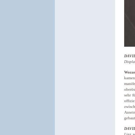
DAVI
Displa
Wozas
kamen.
manife
oberös
sehr f
offizi
zwisch
Ausein
gebaut
DAVI
Linz s