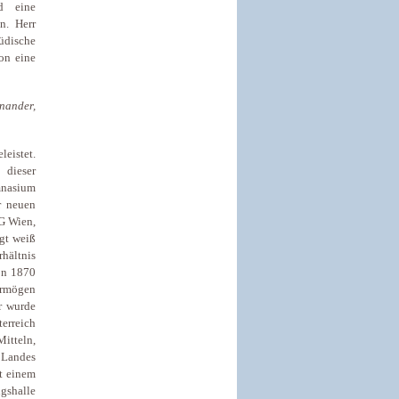
d eine
n. Herr
jüdische
ion eine
nander,
leistet.
 dieser
mnasium
r neuen
KG Wien,
agt weiß
rhältnis
on 1870
Vermögen
r wurde
erreich
Mitteln,
 Landes
it einem
gshalle