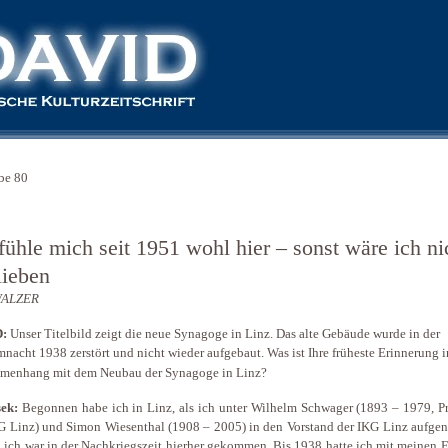
be 80
fühle mich seit 1951 wohl hier – sonst wäre ich ni
lieben
WALZER
D:
Unser Titelbild zeigt die neue Synagoge in Linz. Das alte Gebäude wurde in der
nacht 1938 zerstört und nicht wieder aufgebaut. Was ist Ihre früheste Erinnerung i
menhang mit dem Neubau der Synagoge in Linz?
ek:
Begonnen habe ich in Linz, als ich unter Wilhelm Schwager (1893 – 1979, Pr
G Linz) und Simon Wiesenthal (1908 – 2005) in den Vorstand der IKG Linz aufg
 ich war in der Nachkriegszeit hierher gekommen. Bis 1938 hatte ich mit meinen E