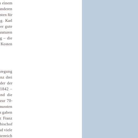
u einem
anderen
sten für
g. Karl
der gute
raturen
g – die
e Kosten
Anregung
nz drei
der der
(1842 –
und die
zur 70-
mussten
Es gaben
. Franz
tbischof
nd viele
terreich