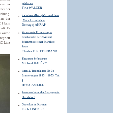
geblieben
aus der
Tina WALZER
bei der
iehung,
Zwischen Miedzybórz und dem
 an der
„Marsch von Selma
1951 kam
Domagoj AKRAP
adt. Es
Versteinerte Erinnerung –
au wurde
Bruchstücke der Ewigkeit
tegriert
Erkenntnisse einer Marokko-
IKG Linz
Reise
Charles E. RITTERBAND
Theatrum Sefardicum
Michael HALÉVY
Wien 2, Tempelgasse Nr. 3c
Erinnerungen 1943 – 1953, Teil
4
Hans GAMLIEL
Rekonstruktion der Synagoge in
Floridsdorf
Gedenken in Kärnten
Erich LINDNER