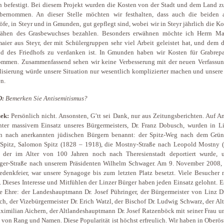
 befestigt. Bei diesem Projekt wurden die Kosten von der Stadt und dem Land z
übernommen. An dieser Stelle möchten wir festhalten, dass auch die beiden 
öfe, in Steyr und in Gmunden, gut gepflegt sind, wobei wir in Steyr jährlich die Ko
ähen des Grasbewuchses bezahlen. Besonders erwähnen möchte ich Herrn Ma
ier aus Steyr, der mit Schülergruppen sehr viel Arbeit geleistet hat, und dem 
nd des Friedhofs zu verdanken ist. In Gmunden haben wir Kosten für Grabrepa
ommen. Zusammenfassend sehen wir keine Verbesserung mit der neuen Verfassun
lisierung würde unsere Situation nur wesentlich komplizierter machen und unser
n.
D:
Bemerken Sie Antisemitismus?
ek:
Persönlich nicht. Ansonsten, G’tt sei Dank, nur aus Zeitungsberichten. Auf 
ter massivem Einsatz unseres Bürgermeisters, Dr. Franz Dobusch, wurden in Li
en nach anerkannten jüdischen Bürgern benannt: der Spitz-Weg nach dem Grün
 Spitz, Salomon Spitz (1828 – 1918), die Mostny-Straße nach Leopold Mostny 
, der im Alter von 100 Jahren noch nach Theresienstadt deportiert wurde, 
ger-Straße nach unserem Präsidenten Wilhelm Schwager. Am 9. November 2008, 
edenkfeier, war unsere Synagoge bis zum letzten Platz besetzt. Viele Besucher 
. Dieses Interesse und Mitfühlen der Linzer Bürger haben jeden Einsatz gelohnt. 
e Ehre: der Landeshauptmann Dr. Josef Pühringer, der Bürgermeister von Linz Dr
h, der Vizebürgermeister Dr. Erich Watzl, der Bischof Dr. Ludwig Schwarz, der Al
ximilian Aichern, der Altlandeshauptmann Dr. Josef Ratzenböck mit seiner Frau u
 von Rang und Namen. Diese Popularität ist höchst erfreulich. Wir haben in Oberös