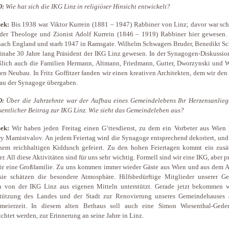
D:
Wie hat sich die IKG Linz in religiöser Hinsicht entwickelt?
ek:
Bis 1938 war Viktor Kurrein (1881 – 1947) Rabbiner von Linz; davor war sch
 der Theologe und Zionist Adolf Kurrein (1846 – 1919) Rabbiner hier gewesen. 
ach England und starb 1947 in Ramsgate. Wilhelm Schwagers Bruder, Benedikt Sc
inahe 30 Jahre lang Präsident der IKG Linz gewesen. In der Synagogen-Diskussio
ßlich auch die Familien Hermann, Altmann, Friedmann, Gutter, Dworzynski und 
nen Neubau. In Fritz Goffitzer fanden wir einen kreativen Architekten, dem wir den
au der Synagoge übergaben.
D:
Über die Jahrzehnte war der Aufbau eines Gemeindelebens Ihr Herzensanlieg
sentlicher Beitrag zur IKG Linz. Wie sieht das Gemeindeleben aus?
ek:
Wir haben jeden Freitag einen G’ttesdienst, zu dem ein Vorbeter aus Wien
y Mamistvalov. An jedem Feiertag wird die Synagoge entsprechend dekoriert, und
nem reichhaltigen Kiddusch gefeiert. Zu den hohen Feiertagen kommt ein zusät
er. All diese Aktivitäten sind für uns sehr wichtig. Formell sind wir eine IKG, aber p
ir eine Großfamilie. Zu uns kommen immer wieder Gäste aus Wien und aus dem A
sie schätzen die besondere Atmosphäre. Hilfsbedürftige Mitglieder unserer G
n von der IKG Linz aus eigenen Mitteln unterstützt. Gerade jetzt bekommen w
stützung des Landes und der Stadt zur Renovierung unseres Gemeindehauses 
rmeierzeit. In diesem alten Bethaus soll auch eine Simon Wiesenthal-Geden
ichtet werden, zur Erinnerung an seine Jahre in Linz.