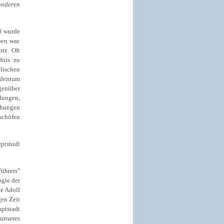
anderen
0 wurde
ben war.
nte. Oft
fnis zu
ischen
udentum
genüber
dungen,
ehungen
ischöfen
ptstadt
ührers"
ogie der
te Adolf
gen Zeit
uptstadt
unseres