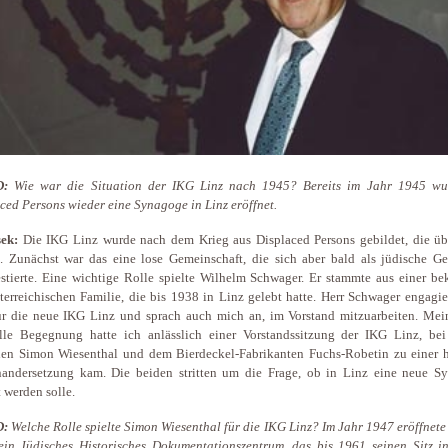
D:
Wie war die Situation der IKG Linz nach 1945? Bereits im Jahr 1945 wu
ced Persons wieder eine Synagoge in Linz eröffnet.
ek:
Die IKG Linz wurde nach dem Krieg aus Displaced Persons gebildet, die üb
 Zunächst war das eine lose Gemeinschaft, die sich aber bald als jüdische G
stierte. Eine wichtige Rolle spielte Wilhelm Schwager. Er stammte aus einer be
terreichischen Familie, die bis 1938 in Linz gelebt hatte. Herr Schwager engagie
ür die neue IKG Linz und sprach auch mich an, im Vorstand mitzuarbeiten. Mein
elle Begegnung hatte ich anlässlich einer Vorstandssitzung der IKG Linz, bei
en Simon Wiesenthal und dem Bierdeckel-Fabrikanten Fuchs-Robetin zu einer h
andersetzung kam. Die beiden stritten
um die Frage, ob in Linz eine neue S
 werden solle.
D:
Welche Rolle spielte Simon Wiesenthal für die IKG Linz? Im Jahr 1947 eröffnete 
ein Jüdisches Historisches Dokumentationszentrum, das bis 1961 seinen Sitz in