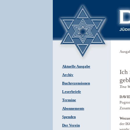
Ausga
Aktuelle Ausgabe
Ich 
Archiv
geb
Buchrezensionen
Tina 
Leserbriefe
DAVI
Termine
Pogrom
Zusam
Abonnements
Spenden
Wozas
der IK
Der Verein
wurde;