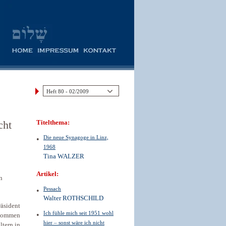
cht
Titelthema:
Die neue Synagoge in Linz,
1968
Tina WALZER
Artikel:
n
Pessach
Walter ROTHSCHILD
äsident
Ich fühle mich seit 1951 wohl
enommen
hier – sonst wäre ich nicht
ltern in