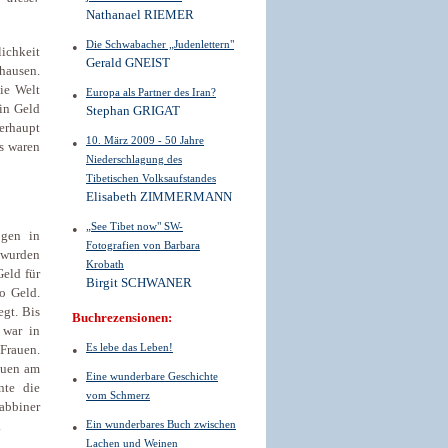
Nathanael RIEMER
Die Schwabacher „Judenlettern"
ichkeit
Gerald GNEIST
hausen.
ie Welt
Europa als Partner des Iran?
ein Geld
Stephan GRIGAT
berhaupt
10. März 2009 - 50 Jahre
as waren
Niederschlagung des
Tibetischen Volksaufstandes
Elisabeth ZIMMERMANN
„See Tibet now" SW-
ogen in
Fotografien von Barbara
h wurden
Krobath
Geld für
Birgit SCHWANER
o Geld.
gt. Bis
Buchrezensionen:
 war in
Es lebe das Leben!
Frauen.
auen am
Eine wunderbare Geschichte
nte die
vom Schmerz
abbiner
Ein wunderbares Buch zwischen
.
Lachen und Weinen