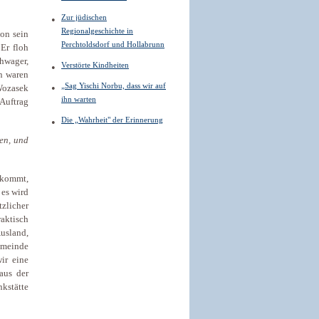
Zur jüdischen
Regionalgeschichte in
on sein
Perchtoldsdorf und Hollabrunn
Er floh
hwager,
Verstörte Kindheiten
n waren
„Sag Yischi Norbu, dass wir auf
Wozasek
ihn warten
 Auftrag
Die „Wahrheit" der Erinnerung
en, und
 kommt,
 es wird
zlicher
raktisch
usland,
emeinde
ir eine
aus der
kstätte