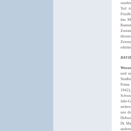
wurden
Teil 
Friedh
das M
Ramsma
Zusta
übern
Zentra
erhöhe
DAVI
Wozas
und un
Straß
Firma
1942)
Schwa
Jahr-G
stehen
uns di
Dobusc
Dr. Ma
andere