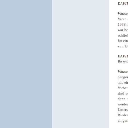
DAVI
Wozas
Vater,
1938 n
war be
schlie
für ei
zum B
DAVI
Ihr we
Wozas
Gregor
mit ei
Vorbet
sind w
denn 
werde
Unter
Biede
einger