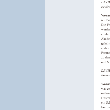
DAVI
Bevölk
Wozas
ich Pr
Die Fr
wurde
erfah
Akade
gehal
ander
Freund
zu den
und Su
DAVI
Europ
Wozas
war ge
nation
Hitler
ein Sc
Europa