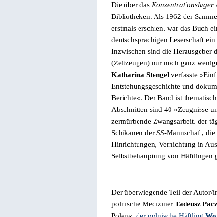
Die über das
Konzentrationslager
A
Bibliotheken.
Als 1962 der Samme
erstmals erschien, war das Buch ein
deutschsprachigen Leserschaft ein
Inzwischen sind die Herausgeber d
(Zeitzeugen) nur noch ganz wenig
Katharina Stengel
verfasste »
Ein
Entstehungsgeschichte und dokum
Berichte«.
Der Band ist thematisch
Abschnitten sind 40
»
Zeugnisse un
zermürbende Zwangsarbeit, der tä
Schikanen der
SS
-Mannschaft, die
Hinrichtungen, Vernichtung in Au
Selbstbehauptung von Häftlingen g
Der überwiegende Teil der Autor/i
polnische Mediziner
Tadeusz
Pacz
Polen«,
der polnische Häftling
Woj