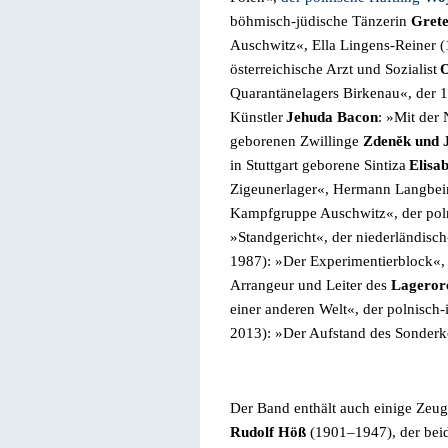
böhmisch-jüdische Tänzerin
Grete
Auschwitz«, Ella Lingens-Reiner
(
österreichische Arzt und Sozialist
O
Quarantänelagers Birkenau«,
der
1
Künstler
Jehuda Bacon
: »Mit der
geborenen Zwillinge
Zdeněk und J
in Stuttgart geborene
Sintiza
Elisa
Zigeunerlager«, Hermann Langbei
Kampfgruppe Auschwitz«, der poln
»Standgericht«, der niederländisc
1987): »Der Experimentierblock«, 
Arrangeur und Leiter des
Lageror
einer anderen Welt«, der polnisch-
2013): »Der Aufstand des Sonder
Der Band enthält auch einige Zeu
Rudolf Höß
(1901–1947),
der bei