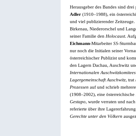
Herausgeber
des Bandes sind drei
Adler
(1910–1988), ein österreich
und viel publizierender Zeitzeuge.
Birkenau, Niederorschel und Lang
seiner Familie den
Holocaust
. Auf
Eichmann
-
Mitarbeiter
SS
-Sturmba
nur noch die Initialen seiner Vorn
österreichischer Publizist und kom
den Lagern Dachau, Auschwitz u
Internationalen Auschwitzkomitees
Lagergemeinschaft Auschwitz
, tra
Prozessen
auf und schrieb mehrer
(1908–2002), eine österreichische 
Gestapo
, wurde verraten und nach 
referierte über ihre Lagererfahr
Gerechte unter den Völkern
ausgez