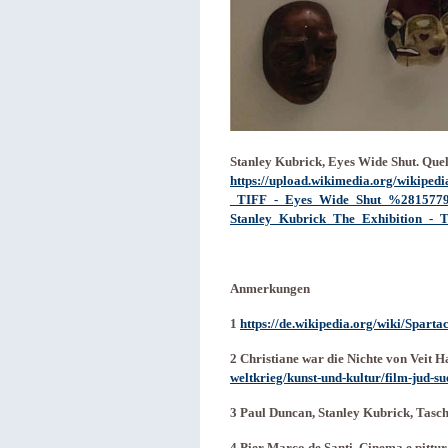
Stanley Kubrick, Eyes Wide Shut. Que
https://upload.wikimedia.org/wikipe
_TIFF_-_Eyes_Wide_Shut_%2815779
Stanley_Kubrick_The_Exhibition_-
Anmerkungen
1
https://de.wikipedia.org/wiki/Sparta
2 Christiane war die Nichte von Veit 
weltkrieg/kunst-und-kultur/film-jud-su
3 Paul Duncan, Stanley Kubrick, Tasche
4 Pier Marco de Santi, Cinema e pittura