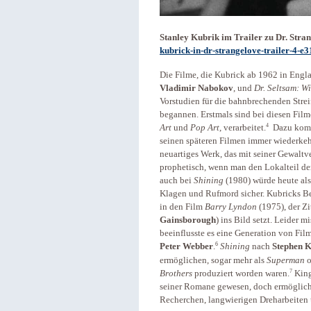
Stanley Kubrik im Trailer zu Dr. Stra
kubrick-in-dr-strangelove-trailer-4-e
Die Filme, die Kubrick ab 1962 in Engl
Vladimir Nabokov
, und
Dr. Seltsam: Wi
Vorstudien für die bahnbrechenden Strei
begannen. Erstmals sind bei diesen Film
4
Art
und
Pop Art
, verarbeitet.
Dazu komme
seinen späteren Filmen immer wiederkeh
neuartiges Werk, das mit seiner Gewaltv
prophetisch, wenn man den Lokalteil de
auch bei
Shining
(1980) würde heute al
Klagen und Rufmord sicher. Kubricks B
in den Film
Barry
Lyndon
(1975), der Zi
Gainsborough
) ins Bild setzt. Leider 
beeinflusste es eine Generation von Fi
6
Peter Webber
.
Shining
nach
Stephen 
ermöglichen, sogar mehr als
Superman
o
7
Brothers
produziert worden waren.
King 
seiner Romane gewesen, doch ermöglichte
Recherchen, langwierigen Dreharbeiten 