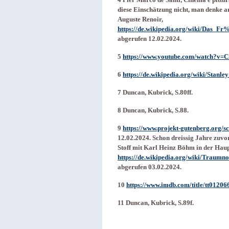
diese Einschätzung nicht, man denke a
Auguste Renoir,
https://de.wikipedia.org/wiki/D
abgerufen 12.02.2024.
5
https://www.youtube.com/watch?v
6
https://de.wikipedia.org/wiki/Stanl
7 Duncan, Kubrick, S.80ff.
8 Duncan, Kubrick, S.88.
9
https://www.projekt-gutenberg.org/
12.02.2024. Schon dreissig Jahre zuvo
Stoff mit Karl Heinz Böhm in der Haup
https://de.wikipedia.org/wiki/Traumn
abgerufen 03.02.2024.
10
https://www.imdb.com/title/tt01206
11 Duncan, Kubrick, S.89f.