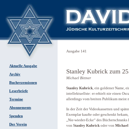
Ausgabe 141
Aktuelle Ausgabe
Stanley Kubrick zum 25
Archiv
Michael Bittner
Buchrezensionen
Stanley Kubrick
, ein goldener Name, ein
Leserbriefe
intellektuellste: er erhielt nie einen
Osc
allerdings vom breiten Publikum meist n
Termine
Abonnements
In der Zeit der Videokassetten und späte
Exemplar kaufte oder geschenkt bekam, 
Spenden
„Nie-wieder-Ecke“ des Bücherschranks l
Der Verein
von
Stanley Kubrick
oder von
Michael