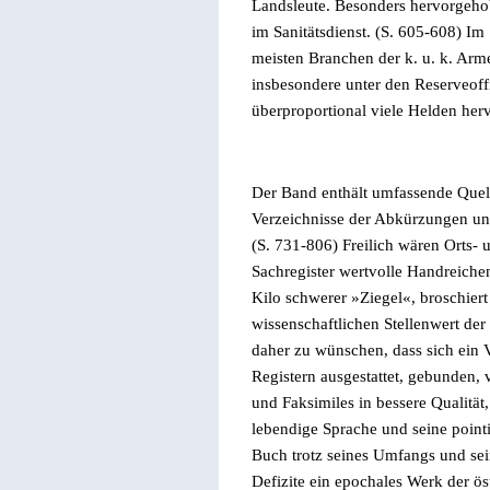
Landsleute. Besonders hervorgeho
im Sanitätsdienst. (S. 605-608) Im
meisten Branchen der k. u. k. Arm
insbesondere unter den Reserveoffi
überproportional viele Helden herv
Der Band enthält umfassende Quell
Verzeichnisse der Abkürzungen u
(S. 731-806) Freilich wären Orts- 
Sachregister wertvolle Handreiche
Kilo schwerer
»
Ziegel
«,
broschier
wissenschaftlichen Stellenwert de
daher zu wünschen, dass sich ein Ve
Registern ausgestattet, gebunden, 
und Faksimiles in bessere Qualität
lebendige Sprache und seine point
Buch trotz seines Umfangs und sein
Defizite ein epochales Werk der ös