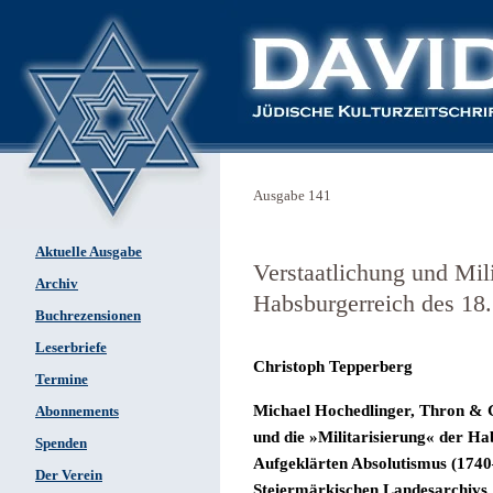
Ausgabe 141
Aktuelle Ausgabe
Verstaatlichung und Mil
Archiv
Habsburgerreich des 18.
Buchrezensionen
Leserbriefe
Christoph Tepperberg
Termine
Michael Hochedlinger, Thron &
Abonnements
und die »Militarisierung« der H
Spenden
Aufgeklärten Absolutismus (1740
Der Verein
Steiermärkischen Landesarchivs,