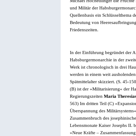
Michael Hochedlinger die Früchte 
und Militär der Habsburgermonarchi
Quellenbasis ein Schlüsselthema d
Bedeutung von Heeresaufbringung
Friedenszeiten.
In der Einführung begründet der A
Habsburgermonarchie in der zweite
Werk ist chronologisch in drei Haup
werden in einem weit ausholenden
Spätmittelalter skizziert. (S. 45-1
(B) ist der
»
Militarisierung
«
der Ha
Regierungszeiten
Maria Theresia
563) Im dritten Teil (C)
»
Expansio
Überspannung des Militärsystems
Zusammenbruch des
josephinisch
Lebensmonate Kaiser Josephs II. b
»Neue Kräfte – Zusammenfassung