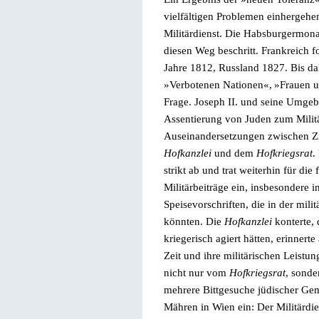
vielfältigen Problemen einhergeh
Militärdienst. Die Habsburgermona
diesen Weg beschritt. Frankreich f
Jahre 1812, Russland 1827. Bis dah
»
Verbotenen Nationen
«,
»
Frauen 
Frage. Joseph II. und seine Umgeb
Assentierung von Juden zum Militä
Auseinandersetzungen zwischen Ziv
Hofkanzlei
und dem
Hofkriegsrat
.
strikt ab und trat weiterhin für di
Militärbeiträge ein, insbesondere 
Speisevorschriften, die in der mili
könnten. Die
Hofkanzlei
konterte, 
kriegerisch agiert hätten, erinnerte
Zeit und ihre militärischen Leistu
nicht nur vom
Hofkriegsrat
, sonde
mehrere Bittgesuche jüdischer Ge
Mähren in Wien ein: Der Militärdie