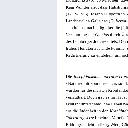
Monarchie 370.755 Personen, davo
Kein Wunder also, dass Habsburgs
(1712-1786), Joseph II. spöttisch
Landesstellen Galiziens (
Guberni
sich höchst nachteilig über die jü
Verslumung der
Ghettos
durch Übe
des Lemberger Judenviertels. Die
frühes Heiraten zustande komme,
Registrierung zu entgehen, um nic
Die
Josephinischen Toleranzvero
»
Nation
«
mit Sonderrechten, sonde
wurden für die meisten Kronlände
verlautbart. Doch gab es im Habsbu
eklatant unterschiedliche Lebensw
auf die Judenheit in den
Kronländ
Toleranzgesetze
brachten Vorteile 
Bildungsschicht in Prag, Wien, Gö