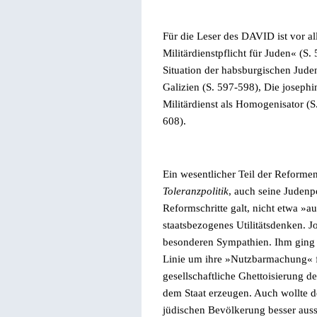
Für die Leser des DAVID
ist vor a
Militärdienstpflicht für Juden« (S
Situation der habsburgischen Jude
Galizien (S. 597-
598
), Die joseph
Militärdienst als Homogenisator (S
608
).
Ein wesentlicher Teil der Reformen
Toleranzpolitik
, auch seine Judenpo
Reformschritte galt, nicht etwa
»
au
staatsbezogenes Utilitätsdenken. J
besonderen Sympathien. Ihm ging es
Linie um ihre
»
Nutzbarmachung
«
gesellschaftliche Ghettoisierung 
dem Staat erzeugen. Auch wollte d
jüdischen Bevölkerung besser auss