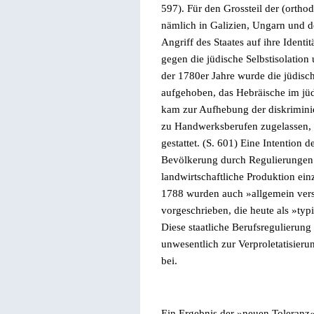
597). Für den Grossteil der (orth
nämlich in Galizien, Ungarn und 
Angriff des Staates auf ihre Identi
gegen die jüdische Selbstisolatio
der 1780er Jahre wurde die jüdisc
aufgehoben, das Hebräische im jü
kam zur Aufhebung der diskrimini
zu Handwerksberufen zugelassen,
gestattet. (S. 601) Eine Intention 
Bevölkerung durch Regulierungen z
landwirtschaftliche Produktion ein
1788 wurden auch
»
allgemein ver
vorgeschrieben, die heute als
»
typ
Diese staatliche Berufsregulierung 
unwesentlich zur Verproletatisieru
bei.
Ein Ergebnis der
»
neuen Toleranz