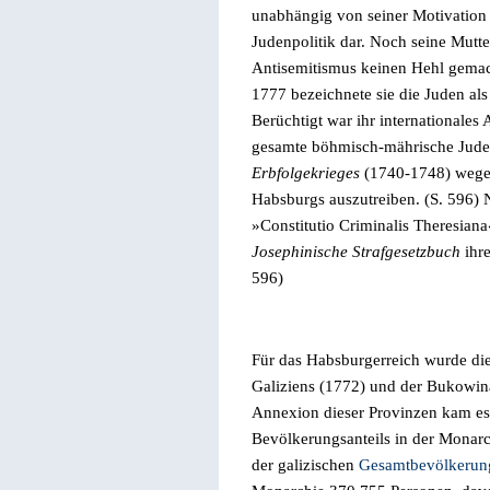
unabhängig von seiner Motivation 
Judenpolitik dar. Noch seine Mutte
Antisemitismus keinen Hehl gemac
1777 bezeichnete sie die Juden al
Berüchtigt war ihr internationales
gesamte böhmisch-mährische Jude
Erbfolgekrieges
(1740-1748) wegen
Habsburgs auszutreiben. (
S.
596) N
»
Constitutio Criminalis Theresiana
Josephinische Strafgesetzbuch
ihre
596)
Für das Habsburgerreich wurde di
Galiziens (1772) und der Bukowina 
Annexion dieser Provinzen kam es 
Bevölkerungsanteils in der Monarc
der galizischen
Gesamtbevölkeru