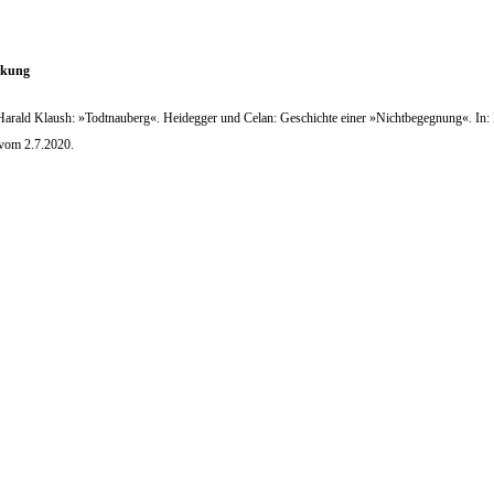
kung
Harald Klaush:
»
Todtnauberg
«
. Heidegger und Celan: Geschichte einer
»
Nichtbegegnung
«
. In:
 vom 2.7.2020.