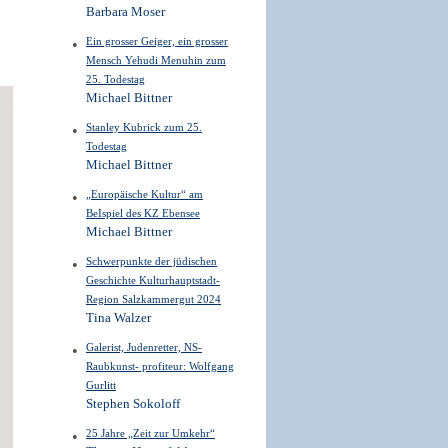
Barbara Moser
Ein grosser Geiger, ein grosser
Mensch Yehudi Menuhin zum
25. Todestag
Michael Bittner
Stanley Kubrick zum 25.
Todestag
Michael Bittner
„Europäische Kultur“ am
BeIspiel des KZ Ebensee
Michael Bittner
Schwerpunkte der jüdischen
Geschichte Kulturhauptstadt-
Region Salzkammergut 2024
Tina Walzer
Galerist, Judenretter, NS-
Raubkunst- profiteur: Wolfgang
Gurlitt
Stephen Sokoloff
25 Jahre „Zeit zur Umkehr“