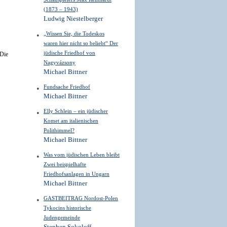
(1873 – 1943)
Ludwig Niestelberger
„Wissen Sie, die Todeskos
waren hier nicht so beliebt“ Der
jüdische Friedhof von
 Die
Nagyvázsony
Michael Bittner
Fundsache Friedhof
Michael Bittner
Elly Schlein – ein jüdischer
Komet am italienischen
Polithimmel?
Michael Bittner
Was vom jüdischen Leben bleibt
Zwei beispielhafte
Friedhofsanlagen in Ungarn
Michael Bittner
GASTBEITRAG Nordost-Polen
Tykocins historische
Judengemeinde