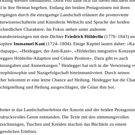
cklung werden thematisiert.
Doris Feil hatte sich für dieses Büchlein no
l in ihre Heimat begeben.
Entlang der beiden Protagonisten mit ihren
ergängen durch die einzigartige Landschaft erläutert die promovierte
aturwissenschafterin und Künstlerin Weltsicht und Sprache der beiden
schiedlichen Charaktere. Im Fokus stehen unter anderem
nandersetzungen mit dem Dichter
Friedrich
Hölderlin
(1770–1843) u
osophen
Immanuel Kant
(1724–1804)
.
Einige Kapitel lauten daher:
»
Ka
rlapapp
«
,
»
Heidegger, der Anti-Kant
«
,
»
Hölderlins integrative Konzept
eggers Hölderlin-Adaption und Celans Position
«. Dazu gibt es auch
1
aturangaben und Anmerkungen.
Heidegger hat sich in die Verwirrung 
enzphilosophie und Nazigefolgschaft hineinmanövriert. Durch seinen
her bekommt er eine letzte Chance auf Heilung. Heidegger hat die Cha
ichtigstellung und Heilung ausgeschlagen, die Celan ihm bot.
bettet in das Landschaftserlebnis der Autorin und der beiden Protagonist
indrucksvolles Genre entstanden. Die Texte mit den stimmungsvollen
zeichnungen, Tuschen und Kreiden machen das Büchlein zu einem
gesslichen Erlebnis.