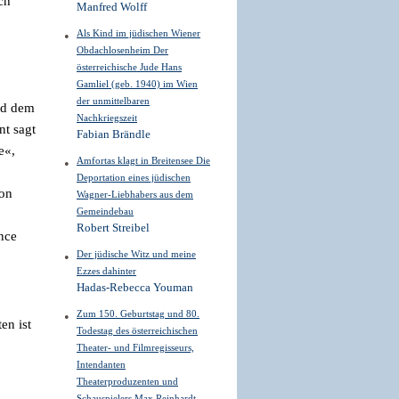
ch
Manfred Wolff
Als Kind im jüdischen Wiener
Obdachlosenheim Der
österreichische Jude Hans
Gamliel (geb. 1940) im Wien
der unmittelbaren
nd dem
Nachkriegszeit
nt sagt
Fabian Brändle
e
«
,
Amfortas klagt in Breitensee Die
Deportation eines jüdischen
von
Wagner-Liebhabers aus dem
Gemeindebau
Robert Streibel
nce
Der jüdische Witz und meine
Ezzes dahinter
Hadas-Rebecca Youman
Zum 150. Geburtstag und 80.
en ist
Todestag des österreichischen
Theater- und Filmregisseurs,
Intendanten
Theaterproduzenten und
Schauspielers Max Reinhardt