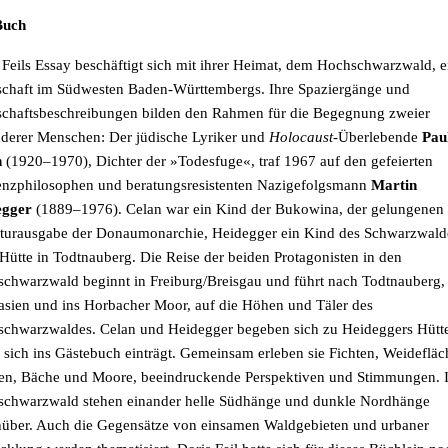
Buch
 Feils Essay beschäftigt sich mit ihrer Heimat, dem Hochschwarzwald, e
schaft
im Südwesten Baden-Württembergs
. Ihre Spaziergänge und
chaftsbeschreibungen bilden den Rahmen für die Begegnung zweier
derer Menschen: Der jüdische Lyriker und
Holocaust
-Überlebende
Pau
n
(1920–1970), Dichter der
»
Todesfuge
«,
traf 1967 auf den gefeierten
enzphilosophen und beratungsresistenten Nazigefolgsmann
Martin
egger
(1889–1976). Celan war ein Kind der Bukowina, der gelungenen
turausgabe der Donaumonarchie, Heidegger ein Kind des Schwarzwald
 Hütte in Todtnauberg.
Die Reise der beiden Protagonisten in den
chwarzwald beginnt in Freiburg/Breisgau und führt nach Todtnauberg,
lasien und ins Horbacher Moor, auf die Höhen und Täler des
chwarzwaldes. Celan und Heidegger begeben sich zu Heideggers Hütt
 sich ins Gästebuch einträgt. Gemeinsam erleben sie Fichten, Weidefläc
en, Bäche und Moore, beeindruckende Perspektiven und Stimmungen.
schwarzwald
stehen einander helle Südhänge und dunkle Nordhänge
über. Auch die Gegensätze von einsamen Waldgebieten und urbaner