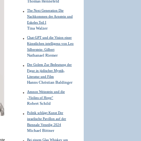
Thomas Hennefeld
The Next Generation Die
Nachkommen der Arnstein und
Eskeles Teil I
Tina Walzer
Chat-GPT und die Vision einer
Künstlichen intelligenz von Leo
Silberstein- Gilbert
Nathanael Riemer
Der Golem Zur Bedeutung der
Figur in jüdischer Mystik,
Literatur und Film
Hanns Christian Baldinger
Amnon Weinstein und die
„Violins of Hope“
Robert Schild
Politik schlägt Kunst Der
israelische Pavillon auf der
Biennale Venedig 2024
Michael Bittner
hte
Bei einem Glas Whiskey um