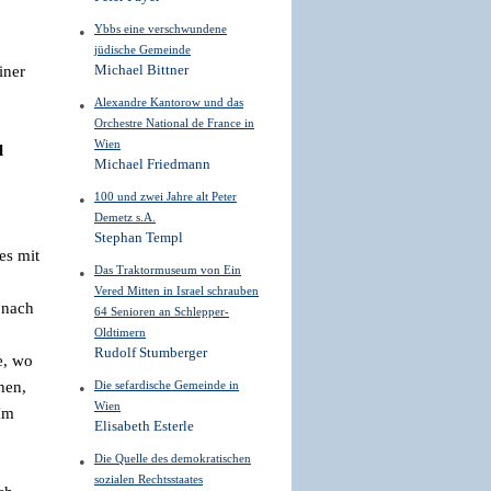
Ybbs eine verschwundene
jüdische Gemeinde
Michael Bittner
iner
Alexandre Kantorow und das
Orchestre National de France in
Wien
l
Michael Friedmann
100 und zwei Jahre alt Peter
Demetz s.A.
Stephan Templ
es mit
Das Traktormuseum von Ein
Vered Mitten in Israel schrauben
 nach
64 Senioren an Schlepper-
Oldtimern
Rudolf Stumberger
e, wo
Die sefardische Gemeinde in
hen,
Wien
Im
Elisabeth Esterle
Die Quelle des demokratischen
sozialen Rechtsstaates