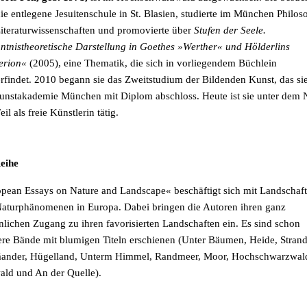
die entlegene Jesuitenschule in St. Blasien, studierte im München Philos
iteraturwissenschaften und promovierte über
Stufen der Seele.
ntnistheoretische Darstellung in Goethes »Werther« und Hölderlins
erion«
(2005), eine Thematik, die sich in vorliegendem Büchlein
rfindet.
2010 begann sie das Zweitstudium der Bildenden Kunst, das si
unstakademie München mit Diplom abschloss. Heute ist sie unter dem
il als freie Künstlerin tätig.
eihe
pean Essays on Nature and Landscape
«
beschäftigt sich mit Landschaf
aturphänomenen in Europa. Dabei bringen die Autoren ihren ganz
nlichen Zugang zu ihren favorisierten Landschaften ein. Es sind schon
re Bände mit blumigen Titeln erschienen (Unter Bäumen, Heide, Strand
ander, Hügelland, Unterm Himmel, Randmeer, Moor, Hochschwarzwal
ld und An der Quelle)
.