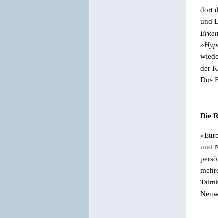
dort 
und L
Erken
»Hyp
wiede
der K
Dos Fe
Die R
»
Euro
und N
persö
mehre
Talmä
Neuwa