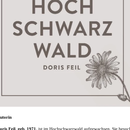
utorin
oris Feil, geb. 1971,
ist im Hochschwarzwald aufgewachsen. Sie besuc