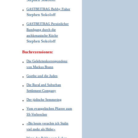
Stephen Sokoloff
GASTBEITRAG Bobby Fisher
Stephen Sokoloff
GASTBEITRAG Persönlicher
Rundgang durch die
aschkenasische Küche
Stephen Sokoloff
Buchrezensionen:
Die Gelehrtenkorrespondenz
von Markus Brann
Goethe und die Juden
Die Rural and Suburban
Settlement Company
Der jüdische Semmering
Vom evangelischen Pfarrer zum
SS-Verbrecher
»Bis heute verachte ich Stalin
viel mehr als Hitler«