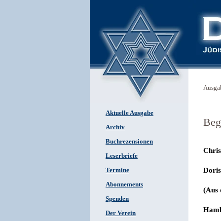
Ausga
Aktuelle Ausgabe
Beg
Archiv
Buchrezensionen
Chri
Leserbriefe
Doris
Termine
Abonnements
(Aus 
Spenden
Hamb
Der Verein