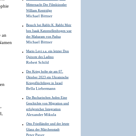
Mitternacht Der Filmkünstler
ophie
William Kentridge
Michael Bittner
Besuch bei Rabbi K. Rabbi Meir
ben Isaak Katzenellenbogen war
e an
der Maharam von Padua
Michael Bittner
 Namen
Mario Levi s.a. ein letzter Don
Quixote des Ladino
Robert Schild
Der Krieg holte sie am 07.
Oktober 2023 ein Ukrainische
Kriegsflüchtlinge in Israel
ten
Bella Liebermann
Die Bucharischen Juden Eine
Geschichte von Migration und
,
erfolgreicher Integration
d,
Alexander Mikula
Otto Friedländer und der letzte
Glanz der Märchenstadt
Peter Payer