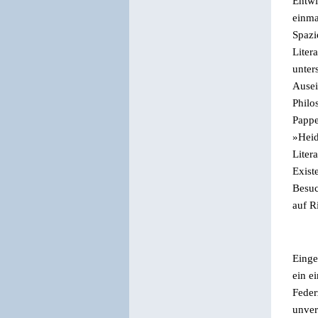
Entwi
einma
Spazi
Liter
unter
Ausei
Phil
Pappe
»
Heid
Liter
Exist
Besuc
auf R
Einge
ein e
Feder
unver