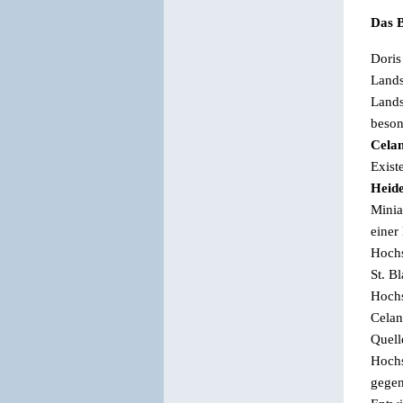
Das 
Doris
Land
Lands
beson
Cela
Exist
Heid
Minia
einer
Hochs
St. B
Hochs
Celan
Quell
Hoch
gegen