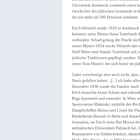
Universität Innsbruck vermittelt einen
Geschichte der jüdischen Gemeinde in 
die nie mehr als 500 Personen umfasste.
Erich Weinreb wurde 1928 in Innsbruck 
heiratete seine Mutter Anna Turteltaub
verbinden. Scharf gelang die Flucht ni
seiner Mutter 1934 wuchs Weinreb mit s
Wolf Maier und Amalie Turteltaub auf, e
jüdische Traditionen gepflegt wurden. 
einen Tora-Mantel, der sich heute im j
Gafni verschweigt aber auch nicht, dass
Nazis gefallen haben: „[...] ich habe a
Dezember 1938 wurde die Familie nach W
Erich besuchte keine Schule und erkund
Riga deportiert und ermordet. In Wien 
Sportvereins Makkabi; mithilfe des Rec
Dampfschiffen Helios und Liesel die Flu
Kinderheim Ahawah in Haifa und danach i
Jerusalem, wo Erich seine Bar Mizwa feie
militärischen Eliteeinheit Palmach bei. I
Reparaturen von Kühlschränken, danach l