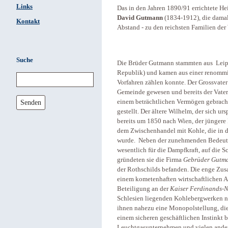
Links
Das in den Jahren 1890/91 errichtete H
David Gutmann
(1834-1912), die damal
Kontakt
Abstand - zu den reichsten Familien der
Suche
Die Brüder Gutmann stammten aus Leip
Republik) und kamen aus einer renommie
Vorfahren zählen konnte. Der Grossvater
Gemeinde gewesen und bereits der Vater
Senden
einem beträchtlichen Vermögen gebracht.
gestellt. Der ältere Wilhelm, der sich u
bereits um 1850 nach Wien, der jüngere
dem Zwischenhandel mit Kohle, die in d
wurde. Neben der zunehmenden Bedeutun
wesentlich für die Dampfkraft, auf die 
gründeten sie die Firma
Gebrüder Gutm
der Rothschilds befanden. Die enge Zus
einem kometenhaften wirtschaftlichen A
Beteiligung an der
Kaiser Ferdinands-
Schlesien liegenden Kohlebergwerken na
ihnen nahezu eine Monopolstellung, di
einem sicheren geschäftlichen Instinkt b
Leuchtgasunternehmen und vielen andere