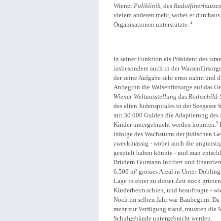
Wiener
Poliklinik
, des
Rudolfinerhauses
vielem anderen mehr, wobei er durchaus
4
Organisationen unterstützte.
In seiner Funktion als Präsident des isr
insbesondere auch in der Waisenfürsorge
der seine Aufgabe sehr ernst nahm und d
Anbeginn die Waisenfürsorge auf das Gros
Wiener Weltausstellung
das
Rothschild-
des alten Judenspitales in der Seegasse
mit 30.000 Gulden die Adaptierung des
5
Kinder untergebracht werden konnten.
E
infolge des Wachstums der jüdischen Ge
zweckmässig - wobei auch die ungünsti
gespielt haben könnte - und man entsch
Brüdern Gutmann initiiert und finanzier
6.500 m² grosses Areal in Unter-Döbling
Lage in einer zu dieser Zeit noch grüne
Kinderheim schien, und beauftragte - wi
Noch im selben Jahr war Baubeginn. Da 
mehr zur Verfügung stand, mussten die M
Schulgebäude untergebracht werden.