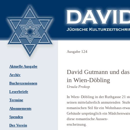
Ausgabe 124
Aktuelle Ausgabe
David Gutmann und das 
Archiv
in Wien-Döbling
Buchrezensionen
Ursula Prokop
Leserbriefe
In Wien- Döbling in der Ruthgasse 21 ste
Termine
seinen mittelalterlich anmutenden Stuf
romanischen Stil für ein Wohnhaus etwa
Abonnements
Gebäude ursprünglich ein Mädchenwaisen
Spenden
diese romantische Aussen-
erscheinung.
Der Verein