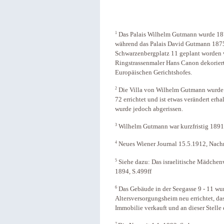
1
Das Palais Wilhelm Gutmann wurde 1870
während das Palais David Gutmann 1875
Schwarzenbergplatz 11 geplant worden
Ringstrassenmaler Hans Canon dekoriert)
Europäischen Gerichtshofes.
2
Die Villa von Wilhelm Gutmann wurde 
72 errichtet und ist etwas verändert erha
wurde jedoch abgerissen.
3
Wilhelm Gutmann war kurzfristig 1891
4
Neues Wiener Journal 15.5.1912, Nac
5
Siehe dazu: Das israelitische Mädchenw
1894, S.499ff
6
Das Gebäude in der Seegasse 9 - 11 wurd
Altersversorgungsheim neu errichtet, da
Immobilie verkauft und an dieser Stelle 
7