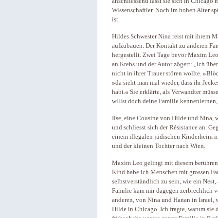
anschliessend lässt sie sich in Chicago 
Wissenschaftler. Noch im hohen Alter sp
ist.
Hildes Schwester Nina reist mit ihrem M
aufzubauen. Der Kontakt zu anderen Fam
hergestellt. Zwei Tage bevor Maxim Leo s
an Krebs und der Autor zögert: „Ich über
nicht in ihrer Trauer stören wollte.
»
Blö
»
da sieht man mal wieder, dass ihr Jeck
habt.
«
Sie erklärte, als Verwandter müs
willst doch deine Familie kennenlerne
Ilse, eine Cousine von Hilde und Nina, w
und schliesst sich der Résistance an. Ge
einem illegalen jüdischen Kinderheim i
und der kleinen Tochter nach Wien.
Maxim Leo gelingt mit diesem berühren
Kind habe ich Menschen mit grossen Fam
selbstverständlich zu sein, wie ein Nes
Familie kam mir dagegen zerbrechlich v
anderen, von Nina und Hanan in Israel, 
Hilde in Chicago. Ich fragte, warum sie