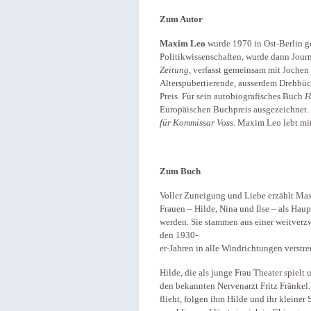
Zum Autor
Maxim Leo
wurde
1970 in Ost-Berlin g
Politikwissenschaften, wurde dann Journ
Zeitung
, verfasst gemeinsam mit Joche
Alterspubertierende, ausserdem Drehbüc
Preis. Für sein autobiografisches Buch
H
Europäischen Buchpreis ausgezeichnet.
für Kommissar Voss
. Maxim Leo lebt mit
Zum Buch
Voller Zuneigung und Liebe erzählt Max
Frauen – Hilde, Nina und Ilse – als Haup
werden. Sie stammen aus einer weitverzw
den 1930-
er-Jahren in alle Windrichtungen verstre
Hilde, die als junge Frau Theater spielt 
den bekannten Nervenarzt Fritz Fränkel.
flieht, folgen ihm Hilde und ihr kleine