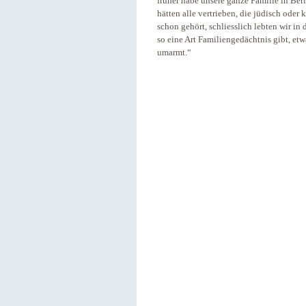
früher habe unsere ganze Familie in Ber
hätten alle vertrieben, die jüdisch od
schon gehört, schliesslich lebten wir in 
so eine Art Familiengedächtnis gibt, etw
umarmt.“