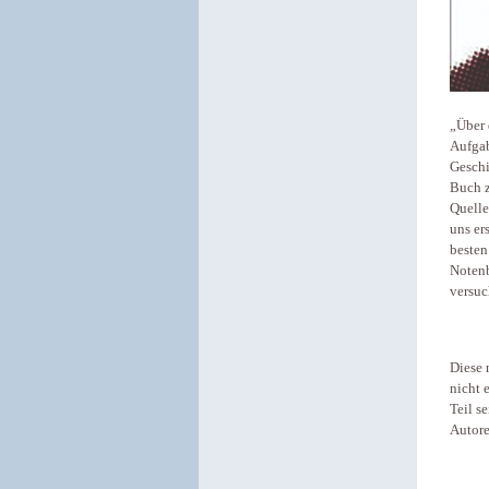
„Über 
Aufgab
Geschi
Buch z
Quelle
uns er
besten
Notenb
versuc
Diese 
nicht 
Teil s
Autore