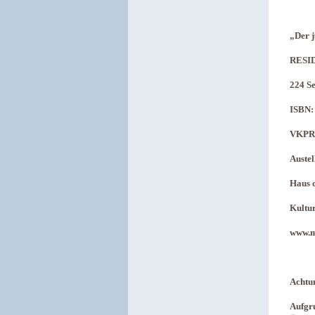
„Der j
RESI
224 Se
ISBN:
VKPR:
Austel
Haus 
Kultur
www.m
Achtu
Aufgru