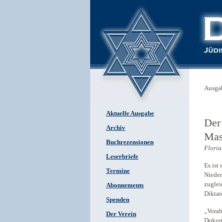
Ausga
Aktuelle Ausgabe
Der
Archiv
Mas
Buchrezensionen
Floria
Leserbriefe
Es ist
Termine
Nieder
zuglei
Abonnements
Diktat
Spenden
„Vorab
Der Verein
Dokume