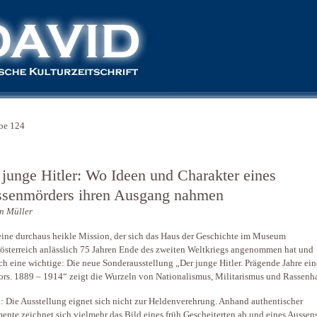
be 124
 junge Hitler: Wo Ideen und Charakter eines
senmörders ihren Ausgang nahmen
n Müller
 eine durchaus heikle Mission, der sich das Haus der Geschichte im Museum
österreich anlässlich 75 Jahren Ende des zweiten Weltkriegs angenommen hat und
ch eine wichtige: Die neue Sonderausstellung „Der junge Hitler. Prägende Jahre ein
ors. 1889 – 1914“ zeigt die Wurzeln von Nationalismus, Militarismus und Rassenha
: Die Ausstellung eignet sich nicht zur Heldenverehrung. Anhand authentischer
nte zeichnet sich vielmehr das Bild eines früh Gescheiterten ab und eines Aussens