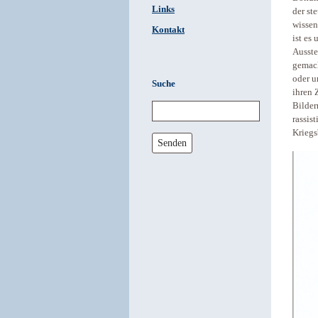
Links
der st
wissen
Kontakt
ist es
Ausste
gemach
oder u
Suche
ihren 
Bilder
rassis
Kriegs
Senden