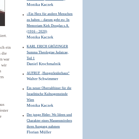
Monika Kaczek
»Ein Herz für andere Menschen
zu haben – darum geht es« In
Memoriam Kirk Douglas s.A.
(1916 - 2020)
ert.
Monika Kaczek
KARL ERICH GRÖZINGER
uch ein
Summa Theologiae Judaicae,
 die
Teil 1
em war
Daniel Krochmalnik
 wir
n
AUFRUF „Hungerleiderhaus“
ers
Walter Schwimmer
Ein neuer Oberrabbiner für die
Israelitische Kultusgemeinde
Wien
mus
Monika Kaczek
ester
Der junge Hitler: Wo Ideen und
e
Charakter eines Massenmörders
ihren Ausgang nahmen
Florian Müller