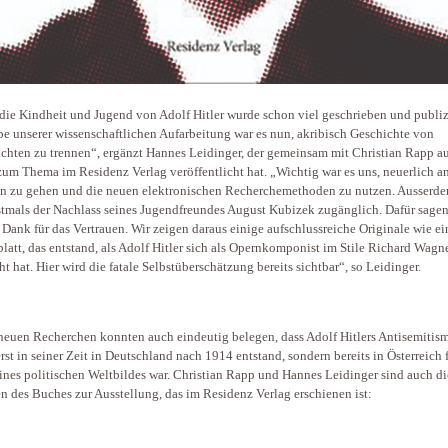
die Kindheit und Jugend von Adolf Hitler wurde schon viel geschrieben und publizi
e unserer wissenschaftlichen Aufarbeitung war es nun, akribisch Geschichte von
chten zu trennen“, ergänzt Hannes Leidinger, der gemeinsam mit Christian Rapp a
um Thema im Residenz Verlag veröffentlicht hat. „Wichtig war es uns, neuerlich an
n zu gehen und die neuen elektronischen Recherchemethoden zu nutzen. Ausserd
stmals der Nachlass seines Jugendfreundes August Kubizek zugänglich. Dafür sagen
 Dank für das Vertrauen. Wir zeigen daraus einige aufschlussreiche Originale wie ei
latt, das entstand, als Adolf Hitler sich als Opernkomponist im Stile Richard Wagn
ht hat. Hier wird die fatale Selbstüberschätzung bereits sichtbar“, so Leidinger.
neuen Recherchen konnten auch eindeutig belegen, dass Adolf Hitlers Antisemitis
erst in seiner Zeit in Deutschland nach 1914 entstand, sondern bereits in Österreich f
eines politischen Weltbildes war. Christian Rapp und Hannes Leidinger sind auch di
n des Buches zur Ausstellung, das im Residenz Verlag erschienen ist: