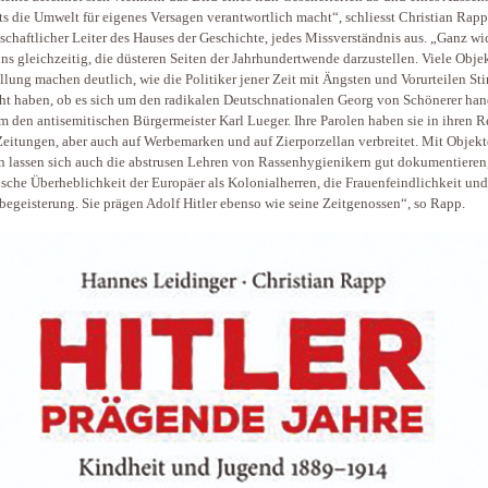
ets die Umwelt für eigenes Versagen verantwortlich macht“, schliesst Christian Rapp
schaftlicher Leiter des Hauses der Geschichte, jedes Missverständnis aus. „Ganz wi
 uns gleichzeitig, die düsteren Seiten der Jahrhundertwende darzustellen. Viele Obje
llung machen deutlich, wie die Politiker jener Zeit mit Ängsten und Vorurteilen 
t haben, ob es sich um den radikalen Deutschnationalen Georg von Schönerer han
m den antisemitischen Bürgermeister Karl Lueger. Ihre Parolen haben sie in ihren R
Zeitungen, aber auch auf Werbemarken und auf Zierporzellan verbreitet. Mit Objek
n lassen sich auch die abstrusen Lehren von Rassenhygienikern gut dokumentieren,
tische Überheblichkeit der Europäer als Kolonialherren, die Frauenfeindlichkeit und
begeisterung. Sie prägen Adolf Hitler ebenso wie seine Zeitgenossen“, so Rapp.