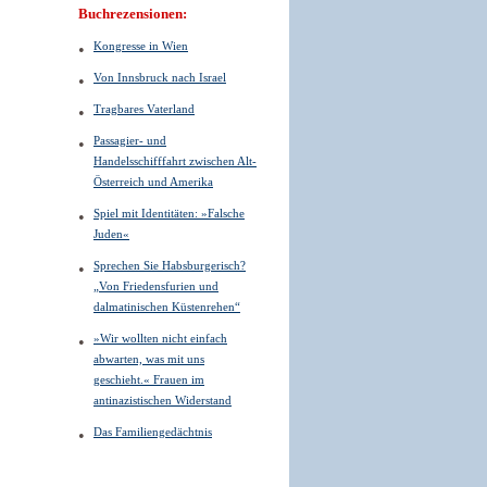
Buchrezensionen:
Kongresse in Wien
Von Innsbruck nach Israel
Tragbares Vaterland
Passagier- und
Handelsschifffahrt zwischen Alt-
Österreich und Amerika
Spiel mit Identitäten: »Falsche
Juden«
Sprechen Sie Habsburgerisch?
„Von Friedensfurien und
dalmatinischen Küstenrehen“
»Wir wollten nicht einfach
abwarten, was mit uns
geschieht.« Frauen im
antinazistischen Widerstand
Das Familiengedächtnis