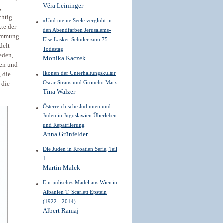
Věra Leininger
,
chtig
»Und meine Seele verglüht in
kte der
den Abendfarben Jerusalems«
Stimmung
Else Lasker-Schüler zum 75.
delt
Todestag
eden,
Monika Kaczek
ten und
Ikonen der Unterhaltungskultur
 die
Oscar Straus und Groucho Marx
 die
Tina Walzer
Österreichische Jüdinnen und
Juden in Jugoslawien Überleben
und Repatriierung
Anna Grünfelder
Die Juden in Kroatien Serie, Teil
1
Martin Malek
Ein jüdisches Mädel aus Wien in
Albanien T. Scarlett Epstein
(1922 - 2014)
Albert Ramaj