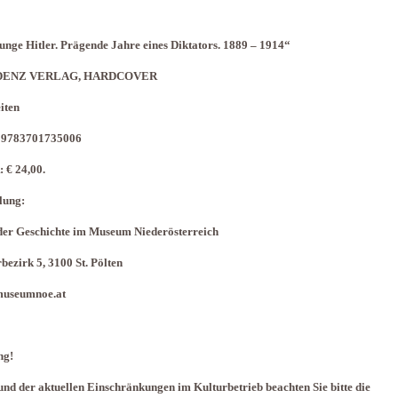
unge Hitler. Prägende Jahre eines Diktators. 1889 – 1914“
DENZ VERLAG, HARDCOVER
iten
 9783701735006
 € 24,00.
lung:
der Geschichte im Museum Niederösterreich
bezirk 5, 3100 St. Pölten
useumnoe.at
ng!
nd der aktuellen Einschränkungen im Kulturbetrieb beachten Sie bitte die