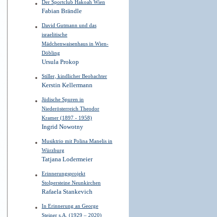
Der Sportclub Hakoah Wien
Fabian Brändle
David Gutmann und das
israelitische
Mädchenwaisenhaus in Wien-
Döbling
Ursula Prokop
Stiller, kindlicher Beobachter
Kerstin Kellermann
Jüdische Spuren in
Niederösterreich Theodor
Kramer (1897 - 1958)
Ingrid Nowotny
Musiktrio mit Polina Manelis in
Würzburg
Tatjana Lodermeier
Erinnerungsprojekt
Stolpersteine Neunkirchen
Rafaela Stankevich
In Erinnerung an George
Steiner s.A. (1929 – 2020)