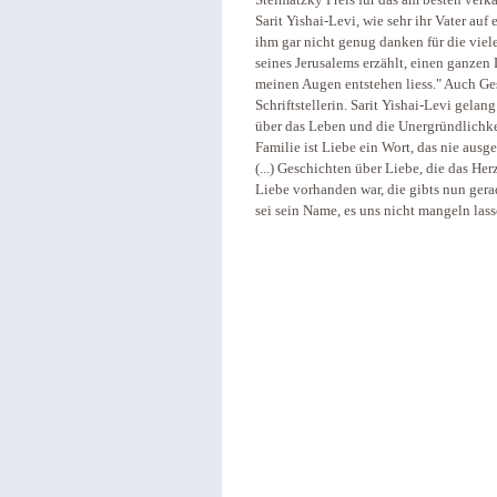
Steimatzky Preis für das am besten verk
Sarit Yishai-Levi, wie sehr ihr Vater au
ihm gar nicht genug danken für die viele
seines Jerusalems erzählt, einen ganze
meinen Augen entstehen liess." Auch Ges
Schriftstellerin. Sarit Yishai-Levi gela
über das Leben und die Unergründlichkei
Familie ist Liebe ein Wort, das nie aus
(...) Geschichten über Liebe, die das He
Liebe vorhanden war, die gibts nun gerad
sei sein Name, es uns nicht mangeln lass