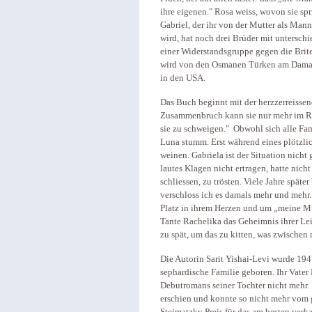
ihre eigenen." Rosa weiss, wovon sie spr
Gabriel, der ihr von der Mutter als Man
wird, hat noch drei Brüder mit unterschi
einer Widerstandsgruppe gegen die Brit
wird von den Osmanen Türken am Damask
in den USA.
Das Buch beginnt mit der herzzerreisse
Zusammenbruch kann sie nur mehr im Rol
sie zu schweigen." Obwohl sich alle Fa
Luna stumm. Erst während eines plötzlic
weinen. Gabriela ist der Situation nicht
lautes Klagen nicht ertragen, hatte nich
schliessen, zu trösten. Viele Jahre spät
verschloss ich es damals mehr und mehr.
Platz in ihrem Herzen und um „meine Mu
Tante Rachelika das Geheimnis ihrer Lei
zu spät, um das zu kitten, was zwischen
Die Autorin Sarit Yishai-Levi wurde 194
sephardische Familie geboren. Ihr Vater 
Debutromans seiner Tochter nicht mehr. 
erschien und konnte so nicht mehr vom 