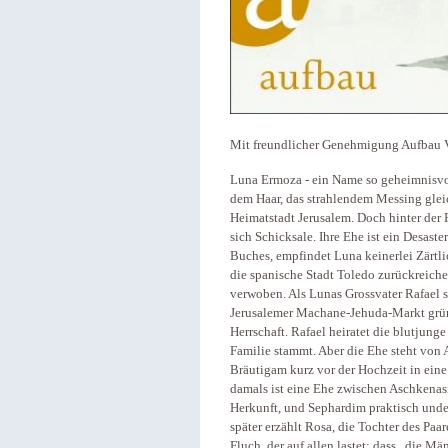
Mit freundlicher Genehmigung Aufbau V
Luna Ermoza - ein Name so geheimnisvo
dem Haar, das strahlendem Messing gleic
Heimatstadt Jerusalem. Doch hinter der 
sich Schicksale. Ihre Ehe ist ein Desaste
Buches, empfindet Luna keinerlei Zärtli
die spanische Stadt Toledo zurückreichen
verwoben. Als Lunas Grossvater Rafael 
Jerusalemer Machane-Jehuda-Markt gründ
Herrschaft. Rafael heiratet die blutjung
Familie stammt. Aber die Ehe steht von 
Bräutigam kurz vor der Hochzeit in eine
damals ist eine Ehe zwischen Aschkenas
Herkunft, und Sephardim praktisch unde
später erzählt Rosa, die Tochter des Paa
Fluch, der auf allen lastet: dass „die 