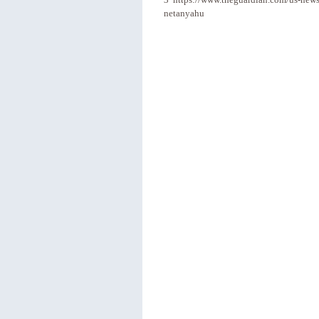
3 https://www.theguardian.com/us-news/
netanyahu