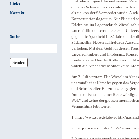
fünfzehnjährigen Elie und seinem Vater 
Links
den drei Schwestern zu verabschieden. Tz
Kontakt
als sie von der SS ermordet wurde. Auc
Konzentrationslager um. Nur Elie und se
Erlebnisse im Lager schrieb Wiesel zahl
Unermüdlich unterrichtete er an Univers
Suche
gegen die Apartheid in Südafrika oder 
Südamerika. Neben zahlreichen Auszeic
verliehen. Mit dem Geld für diesen Prei
Ungerechtigkeit und Intoleranz. Konsequ
werde nie die Idee der Kollektivschuld a
Senden
waren die Kinder der Mörder keine Mörd
Am 2. Juli verstarb Elie Wiesel im Alter 
unermüdlicher Kämpfer gegen das Verges
und Schriftsteller. Bis zuletzt engagier
Antisemitismus. In einer Rede würdigte
Welt" und „eine der grossen moralische
Vermächtnis lebt weiter.
1 http://www.spiegel.de/politik/ausland
2 http://www.zeit.de/1992/27/nur-die-s