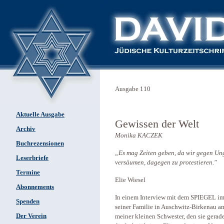
Ausgabe 110
Aktuelle Ausgabe
Gewissen der Welt
Archiv
Monika KACZEK
Buchrezensionen
„Es mag Zeiten geben, da wir gegen Ung
Leserbriefe
versäumen, dagegen zu protestieren."
Termine
Elie Wiesel
Abonnements
In einem Interview mit dem SPIEGEL im 
Spenden
seiner Familie in Auschwitz-Birkenau a
Der Verein
meiner kleinen Schwester, den sie gera