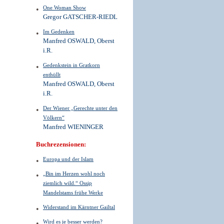
One Woman Show
Gregor GATSCHER-RIEDL
Im Gedenken
Manfred OSWALD, Oberst
i.R.
Gedenkstein in Gratkorn
enthüllt
Manfred OSWALD, Oberst
i.R.
Der Wiener „Gerechte unter den
Völkern“
Manfred WIENINGER
Buchrezensionen:
Europa und der Islam
„Bin im Herzen wohl noch
ziemlich wild.“ Ossip
Mandelstams frühe Werke
Widerstand im Kärntner Gailtal
Wird es je besser werden?