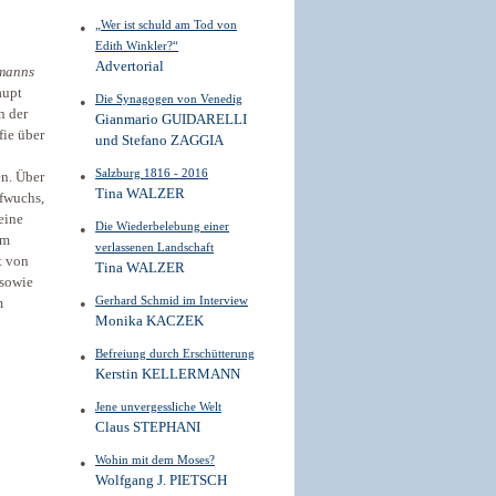
„Wer ist schuld am Tod von
Edith Winkler?“
Advertorial
manns
aupt
Die Synagogen von Venedig
n der
Gianmario GUIDARELLI
fie über
und Stefano ZAGGIA
Salzburg 1816 - 2016
n. Über
Tina WALZER
ufwuchs,
eine
Die Wiederbelebung einer
am
verlassenen Landschaft
t von
Tina WALZER
 sowie
Gerhard Schmid im Interview
m
Monika KACZEK
Befreiung durch Erschütterung
Kerstin KELLERMANN
Jene unvergessliche Welt
Claus STEPHANI
Wohin mit dem Moses?
Wolfgang J. PIETSCH