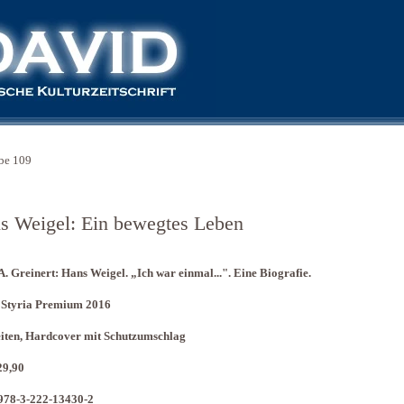
be 109
s Weigel: Ein bewegtes Leben
A. Greinert: Hans Weigel. „Ich war einmal...". Eine Biografie.
 Styria Premium 2016
eiten, Hardcover mit Schutzumschlag
29,90
978-3-222-13430-2