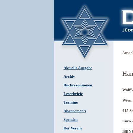
Ausga
Aktuelle Ausgabe
Han
Archiv
Buchrezensionen
Wolff 
Leserbriefe
Wien:
Termine
415 S
Abonnements
Spenden
Euro 
Der Verein
ISBN 