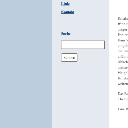
Links
Kontakt
Kristi
Wien
i
mager 
Suche
Papier
Hans W
eingel
die fa
erfähr
Senden
Abkehr
meiste
Weigel
Kritik
weiter
Das Bu
Theate
Eine B