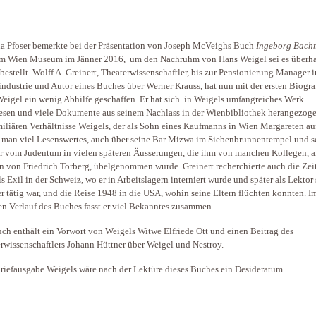
na Pfoser bemerkte bei der Präsentation von Joseph McVeighs Buch
Ingeborg Bach
m Wien Museum im Jänner 2016, um den Nachruhm von Hans Weigel sei es überh
bestellt. Wolff A. Greinert, Theaterwissenschaftler, bis zur Pensionierung Manager i
industrie und Autor eines Buches über Werner Krauss, hat nun mit der ersten Biogra
eigel ein wenig Abhilfe geschaffen. Er hat sich in Weigels umfangreiches Werk
esen und viele Dokumente aus seinem Nachlass in der Wienbibliothek herangezoge
miliären Verhältnisse Weigels, der als Sohn eines Kaufmanns in Wien Margareten a
t man viel Lesenswertes, auch über seine Bar Mizwa im Siebenbrunnentempel und s
 vom Judentum in vielen späteren Äusserungen, die ihm von manchen Kollegen, 
n von Friedrich Torberg, übelgenommen wurde. Greinert recherchierte auch die Zei
s Exil in der Schweiz, wo er in Arbeitslagern interniert wurde und später als Lektor
er tätig war, und die Reise 1948 in die USA, wohin seine Eltern flüchten konnten. I
en Verlauf des Buches fasst er viel Bekanntes zusammen.
ch enthält ein Vorwort von Weigels Witwe Elfriede Ott und einen Beitrag des
rwissenschaftlers Johann Hüttner über Weigel und Nestroy.
riefausgabe Weigels wäre nach der Lektüre dieses Buches ein Desideratum.