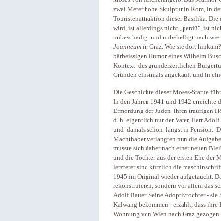
Moses
von Michelangelo. Das Marmor-Ori
zwei Meter hohe Skulptur in Rom, in de
Touristenattraktion dieser Basilika. Die
wird, ist allerdings nicht „perdü", ist n
unbeschädigt und unbehelligt nach wie v
Joanneum
in Graz. Wie sie dort hinkam?
bärbeissigen Humor eines Wilhelm Busch 
Kontext des gründerzeitlichen Bürgertum
Gründen einstmals angekauft und in ein
Die Geschichte dieser Moses-Statue führ
In den Jahren 1941 und 1942 erreichte 
Ermordung der Juden ihren traurigen Hö
d. h. eigentlich nur der Vater, Herr Ado
und damals schon längst in Pension. Di
Machthaber verlangten nun die Aufgabe
musste sich daher nach einer neuen Blei
und die Tochter aus der ersten Ehe der 
letzterer sind kürzlich die maschinschri
1945 im Original wieder aufgetaucht. Da
rekonstruieren, sondern vor allem das 
Adolf Bauer. Seine Adoptivtochter - sie 
Kalwang bekommen - erzählt, dass ihre 
Wohnung von Wien nach Graz gezogen wa