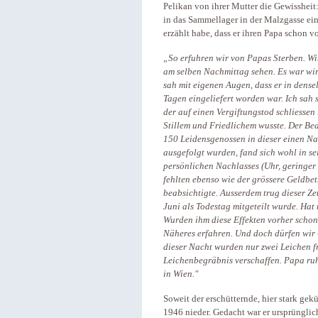
Pelikan von ihrer Mutter die Gewissheit:
in das Sammellager in der Malzgasse ein
erzählt habe, dass er ihren Papa schon v
„So erfuhren wir von Papas Sterben. W
am selben Nachmittag sehen. Es war wirk
sah mit eigenen Augen, dass er in dense
Tagen eingeliefert worden war. Ich sa
der auf einen Vergiftungstod schliessen l
Stillem und Friedlichem wusste. Der Be
150 Leidensgenossen in dieser einen Na
ausgefolgt wurden, fand sich wohl in sei
persönlichen Nachlasses (Uhr, geringer
fehlten ebenso wie der grössere Geldbet
beabsichtigte. Ausserdem trug dieser Zet
Juni als Todestag mitgeteilt wurde. Hat
Wurden ihm diese Effekten vorher sch
Näheres erfahren. Und doch dürfen wir G
dieser Nacht wurden nur zwei Leichen f
Leichenbegräbnis verschaffen. Papa ruh
in Wien."
Soweit der erschütternde, hier stark gek
1946 nieder. Gedacht war er ursprünglic