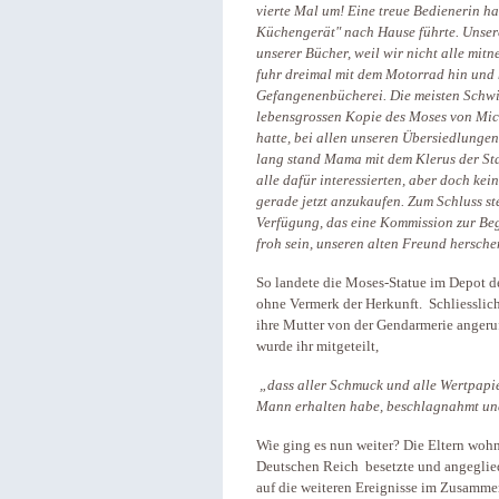
vierte Mal um! Eine treue Bedienerin h
Küchengerät" nach Hause führte. Unsere
unserer Bücher, weil wir nicht alle mi
fuhr dreimal mit dem Motorrad hin und 
Gefangenenbücherei. Die meisten Schwie
lebensgrossen Kopie des Moses von Mich
hatte, bei allen unseren Übersiedlungen
lang stand Mama mit dem Klerus der Sta
alle dafür interessierten, aber doch kei
gerade jetzt anzukaufen. Zum Schluss 
Verfügung, das eine Kommission zur Beg
froh sein, unseren alten Freund hersche
So landete die Moses-Statue im Depot d
ohne Vermerk der Herkunft. Schliesslich
ihre Mutter von der Gendarmerie angeruf
wurde ihr mitgeteilt,
„dass aller Schmuck und alle Wertpapie
Mann erhalten habe, beschlagnahmt und 
Wie ging es nun weiter? Die Eltern wohn
Deutschen Reich besetzte und angegliede
auf die weiteren Ereignisse im Zusamme