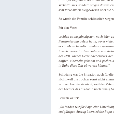
trauriges Beginnen! Nicht nur wegen sei
Verhältnisses, sondern wegen des viele
sehr viele Juden ausgewiesen oder sie be
So wurde die Familie schliesslich wege
Für den Vater
„schien es am günstigsten, nach Wien zu 
Pensionierung gelebt hatte, wo er viel
er ein Menschenalter hindurch gemeinnü
Krankenkasse für Advokaturs- und Notar
des XVII. Wiener Gemeindebezirkes, der 
hofften, einerseits gekannt und geehrt,
in Ruhe diese Zeit abwarten könnte."
Schwierig war die Situation auch für d
nicht, weil die Tochter sonst nicht ein
wohnen konnte sie nicht, weil der Vater 
der Tochter, das bis dahin noch einzig S
Pelikan weiter:
„So fanden wir für Papa eine Unterkunf
endgültigen Auszug übersiedelte Papa d