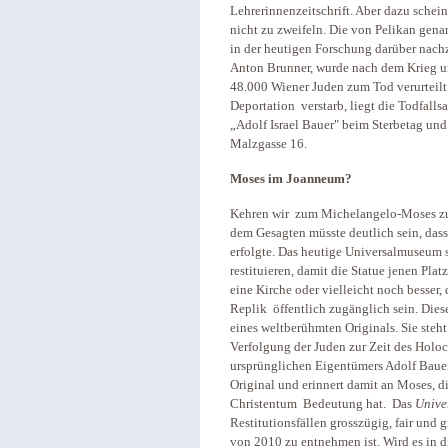
Lehrerinnenzeitschrift. Aber dazu schei
nicht zu zweifeln. Die von Pelikan gen
in der heutigen Forschung darüber nachz
Anton Brunner, wurde nach dem Krieg u
48.000 Wiener Juden zum Tod verurteilt.
Deportation verstarb, liegt die Todfall
„Adolf Israel Bauer" beim Sterbetag und
Malzgasse 16.
Moses im Joanneum?
Kehren wir zum Michelangelo-Moses zur
dem Gesagten müsste deutlich sein, da
erfolgte. Das heutige Universalmuseum s
restituieren, damit die Statue jenen Pla
eine Kirche oder vielleicht noch besser,
Replik öffentlich zugänglich sein. Dies
eines weltberühmten Originals. Sie steh
Verfolgung der Juden zur Zeit des Holoca
ursprünglichen Eigentümers Adolf Bauer
Original und erinnert damit an Moses, di
Christentum Bedeutung hat. Das
Unive
Restitutionsfällen grosszügig, fair und
von 2010 zu entnehmen ist. Wird es in d