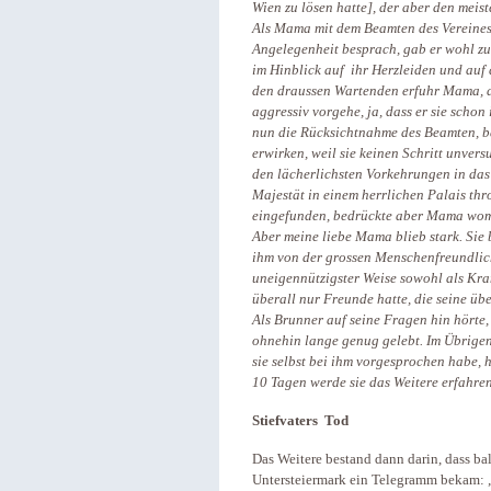
Wien zu lösen hatte], der aber den meist
Als Mama mit dem Beamten des Vereines
Angelegenheit besprach, gab er wohl zu,
im Hinblick auf ihr Herzleiden und auf
den draussen Wartenden erfuhr Mama, d
aggressiv vorgehe, ja, dass er sie scho
nun die Rücksichtnahme des Beamten, b
erwirken, weil sie keinen Schritt unve
den lächerlichsten Vorkehrungen in das
Majestät in einem herrlichen Palais thr
eingefunden, bedrückte aber Mama wom
Aber meine liebe Mama blieb stark. Sie 
ihm von der grossen Menschenfreundlich
uneigennützigster Weise sowohl als Kran
überall nur Freunde hatte, die seine ü
Als Brunner auf seine Fragen hin hörte, 
ohnehin lange genug gelebt. Im Übrige
sie selbst bei ihm vorgesprochen habe, h
10 Tagen werde sie das Weitere erfahren
Stiefvaters Tod
Das Weitere bestand dann darin, dass bal
Untersteiermark ein Telegramm bekam: „