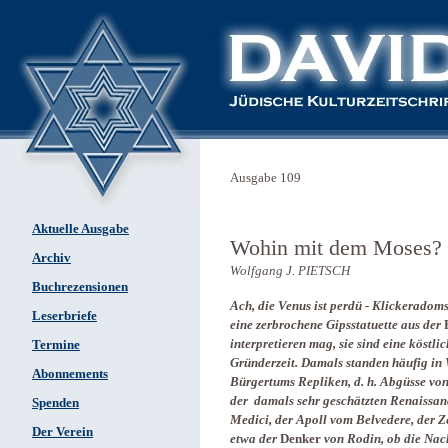
Ausgabe 109
Aktuelle Ausgabe
Wohin mit dem Moses?
Archiv
Wolfgang J. PIETSCH
Buchrezensionen
Ach, die Venus ist perdü - Klickeradom
Leserbriefe
eine zerbrochene Gipsstatuette aus der
interpretieren mag, sie sind eine köstl
Termine
Gründerzeit. Damals standen häufig i
Abonnements
Bürgertums Repliken, d. h. Abgüsse von
der damals sehr geschätzten Renaissan
Spenden
Medici, der Apoll vom Belvedere, der Z
Der Verein
etwa der
Denker
von Rodin, ob die Nac