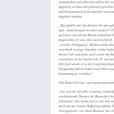
einzupacken und über das andere frei zu
abgeholt, so dass alle jederzeit gericht
und herzensroh sich da mancher noch am
abgeholt wurden:
„Das gefällt mir, das können Sie mir ge
spät - dann kriegen es schon andere!" Pa
gerichtet und oft mit Mama anlässlich i
besprochen. Er war eher zuversichtlich. 
„arische Versippung". Beides würde ihn,
innerhalb weniger Stunden wieder befre
diesen Fall und hatte auch schon mit B
vereinbart. In der Nacht vom 30. auf d
Uhr früh wurde er in die Castellezschu
Telegramm, fuhren sofort nach Wien und
Entlassung zu erwirken."
Ella Bauer lief nun von einem zum ander
„bot sich ihr dieselbe trostlose, verzwe
erschütternde Dramen ab. Besonders be
Schicksale. Ein Name war es, der alle 
doch mit der letzten Hoffnung erfüllte.
Untergebener von Alois Brunner, der a