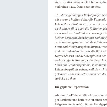
sie von antisemitischen Erlebnissen, die
verkraften hatte. Dann setzt sie fort:
„All diese gehässigen Verfolgungen wirk
wir uns und hofften daher für Papa, als
Leben. Zuerst wohnte er in einer Pensio
wechseln, weil ja auch die jüdischen 
mehr in einem Stadtteil zusammen getr
kleiner bemessen. Zum Schluss wohnte P
Jede Wohnungstür war mit dem Judenster
Stern natürlich!) ausgehen durften, wa
und die Einkaufszeiten, wie die Bänke i
Kaffeehäusern und der Stehplatz in der
verbot einfach überhaupt den Besuch vo
Starb ein Glaubensgenosse, so konnten
Leichenbegräbnis gehen, weil sie nicht 
gekürzten Lebensmittelrationen den dre
zurück zu gehen.
Die geplante Deportation
Als dann 1942 der erhöhte Abtransport d
per Postkarte und berief sie für einen 
freigemachte Schule) mit dem Handgepäc