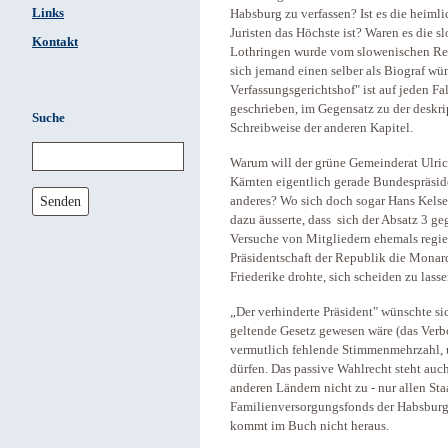
Links
Habsburg zu verfassen? Ist es die heiml
Juristen das Höchste ist? Waren es die 
Kontakt
Lothringen wurde vom slowenischen Rech
sich jemand einen selber als Biograf wü
Verfassungsgerichtshof" ist auf jeden F
geschrieben, im Gegensatz zu der deskri
Suche
Schreibweise der anderen Kapitel.
Warum will der grüne Gemeinderat Ulri
Kärnten eigentlich gerade Bundespräsid
Senden
anderes? Wo sich doch sogar Hans Kelsen
dazu äusserte, dass sich der Absatz 3 g
Versuche von Mitgliedern ehemals regie
Präsidentschaft der Republik die Monar
Friederike drohte, sich scheiden zu lass
„Der verhinderte Präsident" wünschte sic
geltende Gesetz gewesen wäre (das Verb
vermutlich fehlende Stimmenmehrzahl, 
dürfen. Das passive Wahlrecht steht auc
anderen Ländern nicht zu - nur allen St
Familienversorgungsfonds der Habsburg
kommt im Buch nicht heraus.