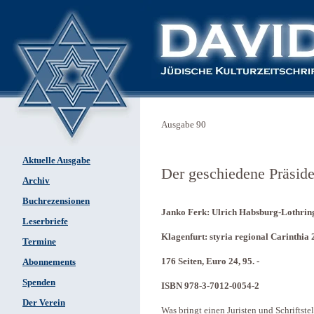
Ausgabe 90
Aktuelle Ausgabe
Der geschiedene Präside
Archiv
Buchrezensionen
Janko Ferk: Ulrich Habsburg-Lothring
Leserbriefe
Klagenfurt: styria regional Carinthia 
Termine
176 Seiten, Euro 24, 95. -
Abonnements
Spenden
ISBN 978-3-7012-0054-2
Der Verein
Was bringt einen Juristen und Schriftst