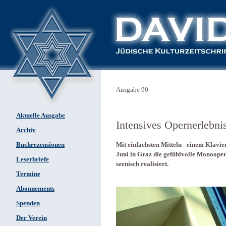
Ausgabe 90
Aktuelle Ausgabe
Intensives Opernerlebni
Archiv
Buchrezensionen
Mit einfachsten Mitteln - einem Klavi
Juni in Graz die gefühlvolle Monoope
Leserbriefe
szenisch realisiert.
Termine
Abonnements
Spenden
Der Verein