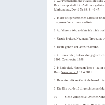
1 Zur Problematik der Migration siehe u
Reichshauptstadt. Der Aufbruch galizis
Jahrhunderts, David Nr. 88, S. 46-47.
2 In der zeitgenössischen Literatur fi
die grosse Verwirrung auslöste.
3 Auf diesem Weg möchte ich mich nochm
4 Ursula Prokop, Neumann Tropp, in:
w
5 Heute gehört der Ort zur Ukraine.
6 C. Romstorfer, Entwicklungsgeschicht
1898, Czernowitz 1898.
7 P. Zatloukal, Neumann Tropp - autor 
Brno (
www.zob.cz
), 11.4.2011.
8 Bauaufschrift am Gebäude Nussdorferp
9 Die Ehe wurde 1911 geschlossen (Matr
10 Siehe Wikipedia: „Wiener Kunstfi
11 Siehe dazu B. Bastl, Wiener Jugends