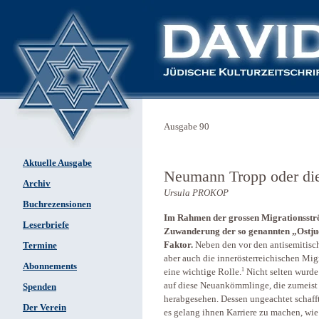
Ausgabe 90
Aktuelle Ausgabe
Neumann Tropp oder die 
Archiv
Ursula PROKOP
Buchrezensionen
Im Rahmen der grossen Migrationsströ
Leserbriefe
Zuwanderung der so genannten „Ostjud
Faktor.
Neben den vor den antisemitisc
Termine
aber auch die innerösterreichischen M
Abonnements
1
eine wichtige Rolle.
Nicht selten wurde
auf diese Neuankömmlinge, die zumeist 
Spenden
herabgesehen. Dessen ungeachtet schaff
Der Verein
es gelang ihnen Karriere zu machen, wi