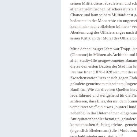
seinen Militärdienst abzuleisten und sch
allen antisemitischen Klischees nutzte 
Chance und kam seinem Militärdienst gew
bedeutete in der Monarchie ein ungemein
kaum mehr nachvollziehen können - verw
Aberkennung des Offiziersranges nach de
seiner Kritik an der Moral des Offizierco
Mitte der neunziger Jahre war Tropp - u
(Olomouc) in Mähren als Architekt und 
alten Stadtwälle neugewonnenes Bauarea
die zu den ersten Bauten der Stadt im Ju
Pauline Isner (1876-1928) ein, mit der er
Zwischenstation liess er sich gegen Ende
gründete gemeinsam mit seinem jüngeren
Baufirma. Wie aus diversen Quellen he
federführend und weitgehend für die Pl
schliessen, dass Elias, der mit dem Stu
9
verheiratet war,
ein etwas „bunter Hund"
nebenbei in das Unternehmen eingebunde
Antiquitätenhändler betätigte, gründete
kometenhaften Aufstieg erlebte - gemei
(eigentlich Biedermann) die „Vindobona
10
sehr bald wieder auszusteigen.