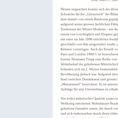
Dessen ungeachtet konnte sich der älte
Schwäche für die „Glitzerwelt" der Bühn
dem damals von einem Bauboom geprägte
aufgrund seiner grossen fachlichen Fähig
Tendenzen der Wiener Moderne - wie Ju
einem von Leichtigkeit und Eleganz gep
mit einer im Jahr 1898 errichteten feuda
gleichfalls von ihm ausgestaltet wurde, 
Können vorzulegen. Auch der Erwerb vo
Paris und London 1900/1 ist bezeichnend
konnte Neumann Tropp eine Reihe von M
Wohnbedarf der gehobenen Mittelschicht
befanden sich im 2. Wiener Gemeindebez
Bevölkerung jüdisch war. Aufgrund dies
Insel zwischen Donaukanal und grosser
„Mazzesinsel" bezeichnet. Es ist anzun
Aufträge für sein Unternehmen zu erhalt
Von hoher ästhetischer Qualität waren i
Weltkrieg errichteten Wohnhäuser Neuma
gehaltene Fassaden waren, die durch vo
und sich insbesondere durch ihren elab