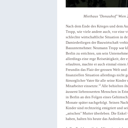
Miethaus "Donauhof" Wien 2
Nach dem Ende des Krieges und dem Au
Tropp, wie viele andere auch, vor eine v
schlechte wirtschaftliche Situation in d
Darniederliegen der Bauwirtschaft verhi
Bauunternehmer. Neumann Tropp war klu
Berlin zu errichten, um sein Unternehmen
allerdings eine rege Reisetätigkeit, der
erlaubten, machte er auch einmal einen
Freundin das Flair der grossen Welt und 
finanziellen Situation allerdings nicht g
fürsorglicher Vater für alle seine Kinder
12
Mitarbeiter einsetzte.
Alle behielten ih
äusserst liebenswerten Menschen in Eri
in Berlin an den Folgen eines Gehirnsch
Monate später nachgefolgt. Seinen Nac
Kinder sind rechtzeitig emigriert und se
„arischen" Mutter überleben. Die Enkel 
haben, halten bis heute das Andenken an