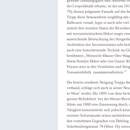
gewisse Grosszügigkeit und Noblesse ver
der Leopoldstadt erbaute, ist der um 19
79), dessen prägnante Fassade auf das fr
Tropp diese Strassenfront sorgfältig m
Balkonen versah, legte er auch sehr viel 
zuletzt den sozialen Status der Bewohne
mit secessionistischem Dekor sorgte ein
ausreichende Beleuchtung des Stiegenhau
Architektur des Secessionismus sehr bel
auch eine fortschreitende Technik im Gla
berühmten „Wienzeile-Häuser Otto Wagner
ihrem floralen Dekor sehr von Gustav K
Fliesen stets in den Vestibülen und Stie
11
Tonwarenfabrik zusammenarbeitete.
Die bereits erwähnte Neigung Tropps für
verband, schlägt sich auch in seiner Ne
in Wien" nieder. Die 1895 von dem Archi
grosser Beliebtheit bei der Wiener Bev
führte um 1908 eine Erneuerung durch, d
Tätigkeit konzentrierte sich jedoch kein
weiterer Schwerpunkt seines architekto
den vornehmen Gegenden von Döbling un
Scheibenbergstrasse 79 (Wien 18), entwar