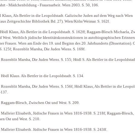
hrt - Mädchenbildung - Frauenarbeit. Wien 2003. S. 50, 106.
 Klaus, Als Bettler in die Leopoldstadt. Galizische Juden auf dem Weg nach Wien
aus Zeitgeschichte Bibliothek Bd. 27). Wien/Köln/Weimar. S. 162f.
 Hödl Klaus, Als Bettler in die Leopoldstadt. S. 162ff; Raggam-Blesch Michaela, Z
d West. Weiblich jüdische Identitätskonstruktionen in autobiographischen Erinne
her Frauen. Wien am Ende des 19. und Beginn des 20. Jahrhunderts (Dissertation). 
S. 125f; Rozenblit Marsha, Die Juden Wiens. S. 169f.
 Rozenblit Marsha, Die Juden Wiens. S. 155; Hödl S. Als Bettler in die Leopoldstadt
 Hödl Klaus. Als Bettler in die Leopoldstadt. S. 134.
 Rozenblit Marsha, Die Juden Wiens. S. 156f; Hödl Klaus, Als Bettler in die Leopol
-137.
 Raggam-Blesch, Zwischen Ost und West. S. 209.
 Malleier Elisabeth, Jüdische Frauen in Wien 1816-1938. S. 218f; Raggam-Blesch,
en Ost und West. S. 210.
 Malleier Elisabeth. Jüdische Frauen in Wien 1816-1938. S. 243ff.