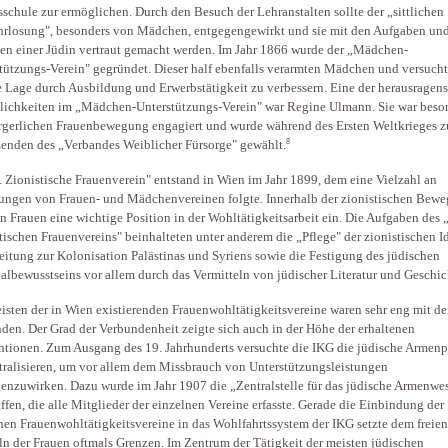
sschule zur ermöglichen. Durch den Besuch der Lehranstalten sollte der „sittlichen
rlosung", besonders von Mädchen, entgegengewirkt und sie mit den Aufgaben un
ten einer Jüdin vertraut gemacht werden. Im Jahr 1866 wurde der „Mädchen-
tützungs-Verein" gegründet. Dieser half ebenfalls verarmten Mädchen und versucht
e Lage durch Ausbildung und Erwerbstätigkeit zu verbessern. Eine der herausragen
lichkeiten im „Mädchen-Unterstützungs-Verein" war Regine Ulmann. Sie war beson
rgerlichen Frauenbewegung engagiert und wurde während des Ersten Weltkrieges z
8
zenden des „Verbandes Weiblicher Fürsorge" gewählt.
. Zionistische Frauenverein" entstand in Wien im Jahr 1899, dem eine Vielzahl an
ngen von Frauen- und Mädchenvereinen folgte. Innerhalb der zionistischen Bew
 Frauen eine wichtige Position in der Wohltätigkeitsarbeit ein. Die Aufgaben des „
tischen Frauenvereins" beinhalteten unter anderem die „Pflege" der zionistischen Id
eitung zur Kolonisation Palästinas und Syriens sowie die Festigung des jüdischen
albewusstseins vor allem durch das Vermitteln von jüdischer Literatur und Geschic
isten der in Wien existierenden Frauenwohltätigkeitsvereine waren sehr eng mit d
den. Der Grad der Verbundenheit zeigte sich auch in der Höhe der erhaltenen
tionen. Zum Ausgang des 19. Jahrhunderts versuchte die IKG die jüdische Armenp
tralisieren, um vor allem dem Missbrauch von Unterstützungsleistungen
enzuwirken. Dazu wurde im Jahr 1907 die „Zentralstelle für das jüdische Armenwe
ffen, die alle Mitglieder der einzelnen Vereine erfasste. Gerade die Einbindung der
hen Frauenwohltätigkeitsvereine in das Wohlfahrtssystem der IKG setzte dem freien
n der Frauen oftmals Grenzen. Im Zentrum der Tätigkeit der meisten jüdischen