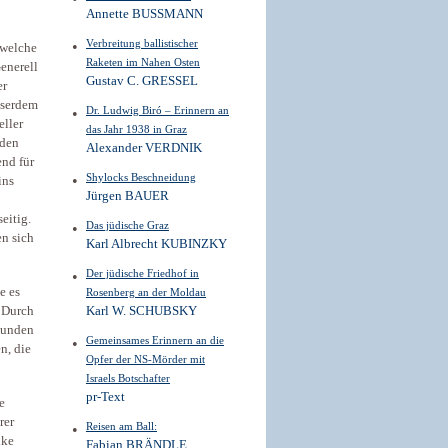
Annette BUSSMANN
Verbreitung ballistischer
 welche
Raketen im Nahen Osten
enerell
Gustav C. GRESSEL
er
sserdem
Dr. Ludwig Biró – Erinnern an
eller
das Jahr 1938 in Graz
 den
Alexander VERDNIK
nd für
Shylocks Beschneidung
ins
Jürgen BAUER
eitig.
Das jüdische Graz
n sich
Karl Albrecht KUBINZKY
Der jüdische Friedhof in
e es
Rosenberg an der Moldau
Karl W. SCHUBSKY
. Durch
rbunden
Gemeinsames Erinnern an die
n, die
Opfer der NS-Mörder mit
Israels Botschafter
pr-Text
e
rer
Reisen am Ball:
ike
Fabian BRÄNDLE