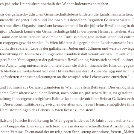
sch-jüdische Unterkultur innerhalb des Wiener Judentums entstehen.
sis des galizisch-jüdischen Gemeinschaftslebens bildeten die Landsmannschaften,
enschlüsse jener Juden und Jüdinnen aus denselben Regionen Galiziens waren. G
htet war diese Organisationsform kennzeichnend für die jüdische Bevölkerung in d
tion. Dadurch konnte ein Gemeinschaftsgefühl in der neuen Heimat entstehen. Au
 somit dem Identitätsverlust durch den Einfluss neuer gesellschaftlicher und kultur
 entgegen gewirkt werden. In Wien bildeten die gegründeten Landsmannschaften
punkt des sozialen Lebens der galizischen Juden und Jüdinnen und waren vorwiege
terstützung im Todes- beziehungsweise Krankheitsfall verantwortlich. Obwohl die 
gerufenen Vereinigungen der galizischen Bevölkerung Wiens sich speziell in ihrer
ösen Ausrichtung unterschieden, unterstützen sie sich in finanzieller Hinsicht gegens
h blieben sie weitgehend von den Hilfestellungen der IKG unabhängig und konnte
4
 geforderten Anpassungsleistungen an die westjüdische Lebensweise entziehen.
und Jüdinnen aus Galizien gründeten in Wien vor allem Bethäuser. Dies ermöglicht
 ihren Gottesdienst wie in der Heimat, nach polnisch-jüdischem Ritus, zu gestalten
haltung ihres eigenen religiösen Habitus konnten sie mit ihrer Heimat Galizien ve
n. Dieser Kontinuitätsbezug zwischen der alten und neuen Heimat ermöglichte ihne
5
Herausforderungen des Lebens in Wien besser zu meistern.
lizische jüdische Bevölkerung in Wien gegen Ende des 19. Jahrhundert stellte kein
ne Gruppe dar. Dies zeigte sich besonders in der unterschiedlichen Ausrichtung ih
deten Vereine. Es entstand der im religiösen Sinn, streng orthodoxe, Verein „Mahz