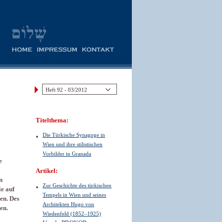
Titelthema:
Die Türkische Synagoge in
Wien und ihre stilistischen
Vorbilder in Granada
e
Artikel:
n
Zur Geschichte des türkischen
ie auf
Tempels in Wien und seines
en. Des
Architekten Hugo von
en.
Wiedenfeld (1852–1925)