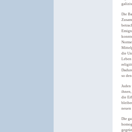
galizi
Die Ba
Zusamm
betrac
Emigra
konnte
Normen
Mittel
die Un
Leben 
religi
Dadurc
so den
Juden 
ihnen,
die Er
bleibe
neuen 
Die ga
homoge
gegrün