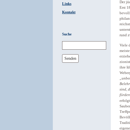
Der jü
Links
Erst 1
Kontakt
bevoll
philan
reichs
unters
Suche
rund z
Viele 
meiste
erzieh
Senden
zionis
ihre I
Weberg
„unbem
Belehr
sind, 
förder
erfolg
Sauber
Treffp
Bevölk
Tradit
eigene