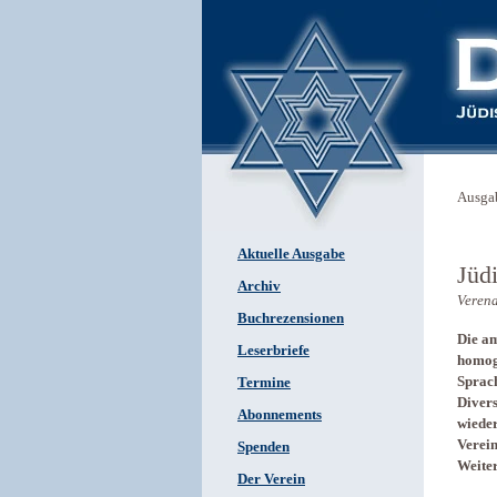
Ausga
Aktuelle Ausgabe
Jüd
Archiv
Veren
Buchrezensionen
Die am
Leserbriefe
homoge
Sprach
Termine
Divers
Abonnements
wieder
Verein
Spenden
Weiter
Der Verein