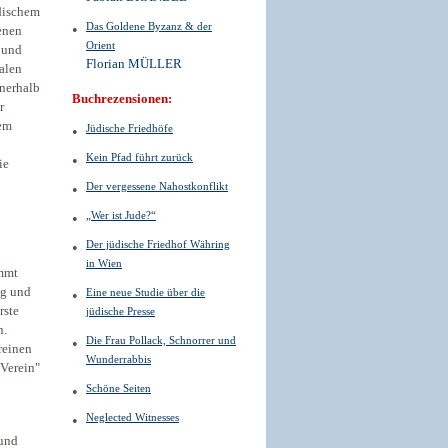
üdischem
Das Goldene Byzanz & der
genen
Orient
n und
Florian MÜLLER
alen
nnerhalb
Buchrezensionen:
r
sem
Jüdische Friedhöfe
Kein Pfad führt zurück
ie
Der vergessene Nahostkonflikt
„Wer ist Jude?“
Der jüdische Friedhof Währing
in Wien
ommt
ig und
Eine neue Studie über die
rste
jüdische Presse
n.
Die Frau Pollack, Schnorrer und
reinen
Wunderrabbis
-Verein"
Schöne Seiten
Neglected Witnesses
 und