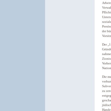
Arbeit
Verwah
Pflich
Unters
sozial
Persön
der bü
Vorsit
Der „1
Gründu
nahmen
Zionis
Vorber
Nation
Die me
verbun
Subven
zu zen
entgeg
gescha
jüdisc
Handel