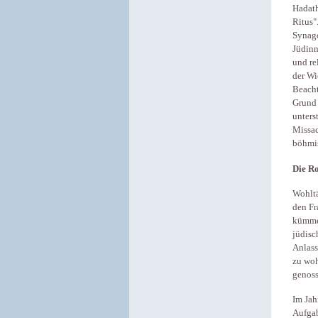
Hadath
Ritus"
Synago
Jüdinn
und re
der Wi
Beacht
Grund 
unters
Missac
böhmis
Die Ro
Wohltä
den Fr
kümmer
jüdisc
Anlass
zu woh
genoss
Im Jah
Aufgab