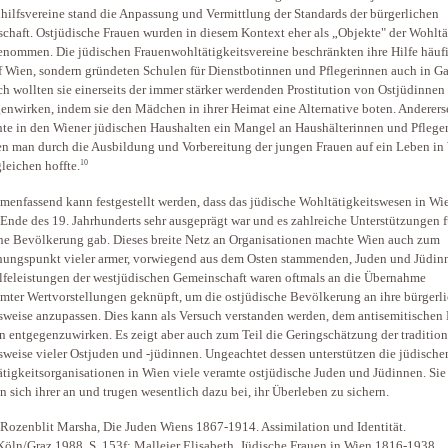
hilfsvereine stand die Anpassung und Vermittlung der Standards der bürgerlichen
schaft. Ostjüdische Frauen wurden in diesem Kontext eher als „Objekte" der Wohltä
nommen. Die jüdischen Frauenwohltätigkeitsvereine beschränkten ihre Hilfe häufi
f Wien, sondern gründeten Schulen für Dienstbotinnen und Pflegerinnen auch in Ga
h wollten sie einerseits der immer stärker werdenden Prostitution von Ostjüdinnen
enwirken, indem sie den Mädchen in ihrer Heimat eine Alternative boten. Anderers
hte in den Wiener jüdischen Haushalten ein Mangel an Haushälterinnen und Pflege
n man durch die Ausbildung und Vorbereitung der jungen Frauen auf ein Leben in
10
leichen hoffte.
enfassend kann festgestellt werden, dass das jüdische Wohltätigkeitswesen in Wi
Ende des 19. Jahrhunderts sehr ausgeprägt war und es zahlreiche Unterstützungen f
he Bevölkerung gab. Dieses breite Netz an Organisationen machte Wien auch zum
ungspunkt vieler armer, vorwiegend aus dem Osten stammenden, Juden und Jüdin
lfeleistungen der westjüdischen Gemeinschaft waren oftmals an die Übernahme
mter Wertvorstellungen geknüpft, um die ostjüdische Bevölkerung an ihre bürgerl
weise anzupassen. Dies kann als Versuch verstanden werden, dem antisemitischen
n entgegenzuwirken. Es zeigt aber auch zum Teil die Geringschätzung der tradition
weise vieler Ostjuden und -jüdinnen. Ungeachtet dessen unterstützen die jüdische
tigkeitsorganisationen in Wien viele veramte ostjüdische Juden und Jüdinnen. Sie
 sich ihrer an und trugen wesentlich dazu bei, ihr Überleben zu sichern.
 Rozenblit Marsha, Die Juden Wiens 1867-1914. Assimilation und Identität.
öln/Graz 1988. S. 153f; Malleier Elisabeth, Jüdische Frauen in Wien 1816-1938.