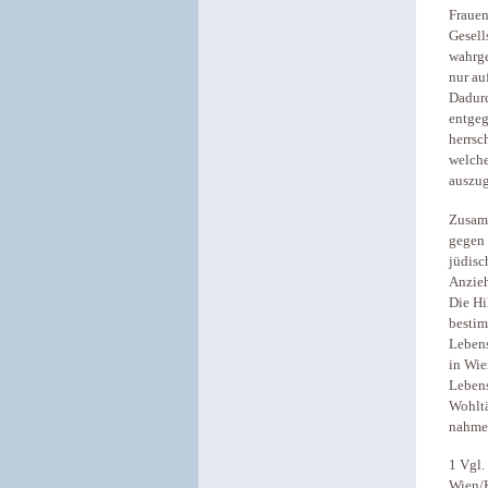
Frauen
Gesell
wahrge
nur au
Dadurc
entgeg
herrsc
welche
auszug
Zusamm
gegen 
jüdisc
Anzieh
Die Hi
bestim
Lebens
in Wie
Lebens
Wohltä
nahmen
1 Vgl.
Wien/K