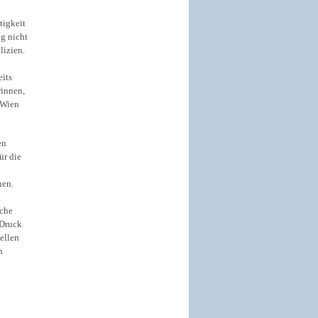
tigkeit
g nicht
lizien.
eits
rinnen,
 Wien
en
ür die
nen.
iche
 Druck
ellen
n