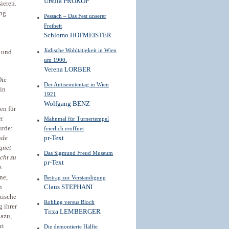
Ursula PROKOP
ieren.
ung
Pessach – Das Fest unserer
Freiheit
Schlomo HOFMEISTER
Jüdische Wohltätigkeit in Wien
n und
um 1900.
Verena LORBER
Die
Der Antisemitentag in Wien
in
1921
Wolfgang BENZ
en für
er
Mahnmal für Turnertempel
urde:
feierlich eröffnet
pr-Text
nde
gnet
Das Sigmund Freud Museum
icht zu
pr-Text
s
ne,
Beitrag zur Verständigung
n
Claus STEPHANI
zische
Rohling versus Bloch
 ihrer
Tirza LEMBERGER
dazu,
rt
Die demontierte Hälfte