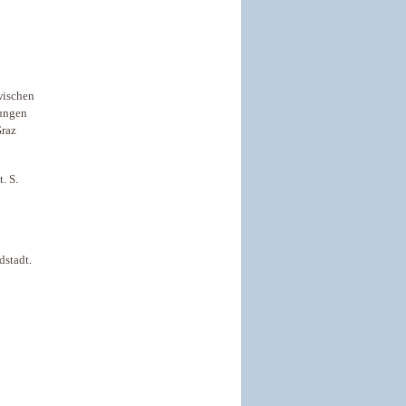
wischen
rungen
Graz
. S.
dstadt.