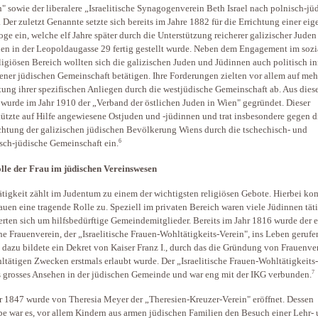
" sowie der liberalere „Israelitische Synagogenverein Beth Israel nach polnisch-j
. Der zuletzt Genannte setzte sich bereits im Jahre 1882 für die Errichtung einer ei
ge ein, welche elf Jahre später durch die Unterstützung reicherer galizischer Jude
en in der Leopoldaugasse 29 fertig gestellt wurde. Neben dem Engagement im sozi
ligiösen Bereich wollten sich die galizischen Juden und Jüdinnen auch politisch i
ener jüdischen Gemeinschaft betätigen. Ihre Forderungen zielten vor allem auf meh
ung ihrer spezifischen Anliegen durch die westjüdische Gemeinschaft ab. Aus die
wurde im Jahr 1910 der „Verband der östlichen Juden in Wien" gegründet. Dieser
tützte auf Hilfe angewiesene Ostjuden und -jüdinnen und trat insbesondere gegen d
htung der galizischen jüdischen Bevölkerung Wiens durch die tschechisch- und
6
ch-jüdische Gemeinschaft ein.
lle der Frau im jüdischen Vereinswesen
tigkeit zählt im Judentum zu einem der wichtigsten religiösen Gebote. Hierbei k
auen eine tragende Rolle zu. Speziell im privaten Bereich waren viele Jüdinnen tät
ten sich um hilfsbedürftige Gemeindemitglieder. Bereits im Jahr 1816 wurde der e
he Frauenverein, der „Israelitische Frauen-Wohltätigkeits-Verein", ins Leben gerufe
 dazu bildete ein Dekret von Kaiser Franz I., durch das die Gründung von Frauenve
ltätigen Zwecken erstmals erlaubt wurde. Der „Israelitische Frauen-Wohltätigkeits
7
 grosses Ansehen in der jüdischen Gemeinde und war eng mit der IKG verbunden.
r 1847 wurde von Theresia Meyer der „Theresien-Kreuzer-Verein" eröffnet. Dessen
e war es, vor allem Kindern aus armen jüdischen Familien den Besuch einer Lehr-