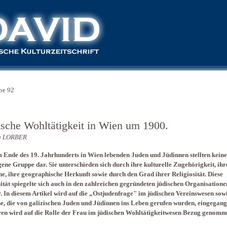
be 92
ische Wohltätigkeit in Wien um 1900.
a LORBER
 Ende des 19. Jahrhunderts in Wien lebenden Juden und Jüdinnen stellten keine
ne Gruppe dar. Sie unterschieden sich durch ihre kulturelle Zugehörigkeit, ihr
e, ihre geographische Herkunft sowie durch den Grad ihrer Religiosität. Diese
ität spiegelte sich auch in den zahlreichen gegründeten jüdischen Organisatione
. In diesem Artikel wird auf die „Ostjudenfrage" im jüdischen Vereinswesen sow
e, die von galizischen Juden und Jüdinnen ins Leben gerufen wurden, eingegang
en wird auf die Rolle der Frau im jüdischen Wohltätigkeitwesen Bezug genomm