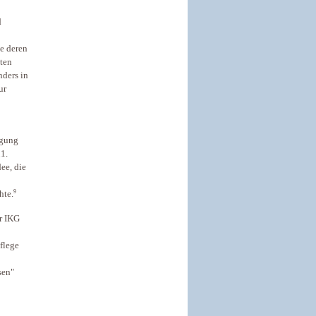
d
e deren
sten
ders in
ur
egung
1.
ee, die
9
hte.
er IKG
flege
sen"