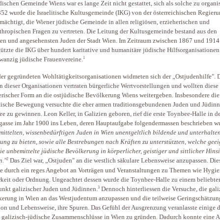
dischen Gemeinde Wiens war es lange Zeit nicht gestattet, sich als solche zu organis
852 wurde die Israelitische Kultusgemeinde (IKG) von der österreichischen Regier
mächtigt, die Wiener jüdische Gemeinde in allen religiösen, erzieherischen und
thropischen Fragen zu vertreten. Die Leitung der Kultusgemeinde bestand aus den
ten und angesehensten Juden der Stadt Wien. Im Zeitraum zwischen 1867 und 1914
tützte die IKG über hundert karitative und humanitäre jüdische Hilfsorganisatione
1
wanzig jüdische Frauenvereine.
der gegründeten Wohltätigkeitsorganisationen widmeten sich der „Ostjudenhilfe". 
n dieser Organisationen vertraten bürgerliche Wertvorstellungen und wollten diese 
erischer Form an die ostjüdische Bevölkerung Wiens weitergeben. Insbesondere die
tische Bewegung versuchte die eher armen traditionsgebundenen Juden und Jüdinn
dee zu gewinnen. Leon Keller, in Galizien geboren, rief die erste Toynbee-Halle in d
asse im Jahr 1900 ins Leben, deren Hauptaufgabe folgendermassen beschrieben w
ittelten, wissenbedürftigen Juden in Wien unentgeltlich bildende und unterhalte
ung zu bieten, sowie alle Bestrebungen nach Kräften zu unterstützten, welche geei
die unbemittelte jüdische Bevölkerung in körperlicher, geistiger und sittlicher Hins
2
n."
Das Ziel war, „Ostjuden" an die westlich säkulare Lebensweise anzupassen. Die
te durch ein reges Angebot an Vorträgen und Veranstaltungen zu Themen wie Hygie
keit oder Ordnung. Ungeachtet dessen wurde die Toynbee-Halle zu einem beliebte
3
unkt galizischer Juden und Jüdinnen.
Dennoch hinterliessen die Versuche, die gali
erung in Wien an das Westjudentum anzupassen und die teilweise Geringschätzung
ion und Lebensweise, ihre Spuren. Das Gefühl der Ausgrenzung veranlasste einige 
 galizisch-jüdische Zusammenschlüsse in Wien zu gründen. Dadurch konnte eine A