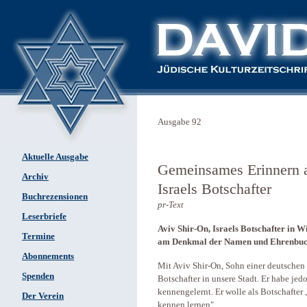
Ausgabe 92
Aktuelle Ausgabe
Gemeinsames Erinnern a
Archiv
Israels Botschafter
Buchrezensionen
pr-Text
Leserbriefe
Aviv Shir-On, Israels Botschafter in 
Termine
am Denkmal der Namen und Ehrenbuch
Abonnements
Mit Aviv Shir-On, Sohn einer deutschen 
Spenden
Botschafter in unsere Stadt. Er habe jedoc
kennengelernt. Er wolle als Botschafter
Der Verein
kennen lernen".