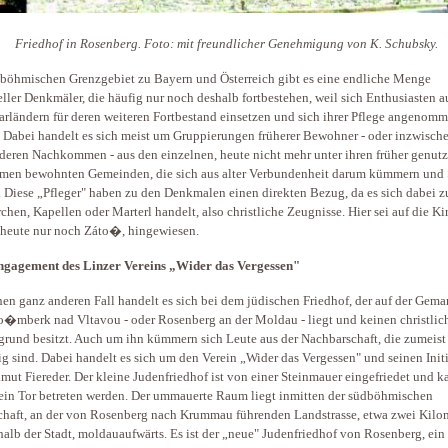
Friedhof in Rosenberg. Foto: mit freundlicher Genehmigung von K. Schubsky.
böhmischen Grenzgebiet zu Bayern und Österreich gibt es eine endliche Menge
eller Denkmäler, die häufig nur noch deshalb fortbestehen, weil sich Enthusiasten a
rländern für deren weiteren Fortbestand einsetzen und sich ihrer Pflege angenom
 Dabei handelt es sich meist um Gruppierungen früherer Bewohner - oder inzwisch
deren Nachkommen - aus den einzelnen, heute nicht mehr unter ihren früher genut
men bewohnten Gemeinden, die sich aus alter Verbundenheit darum kümmern und
. Diese „Pfleger" haben zu den Denkmalen einen direkten Bezug, da es sich dabei z
chen, Kapellen oder Marterl handelt, also christliche Zeugnisse. Hier sei auf die Ki
 heute nur noch Záto�, hingewiesen.
ngagement des Linzer Vereins „Wider das Vergessen"
en ganz anderen Fall handelt es sich bei dem jüdischen Friedhof, der auf der Gem
�mberk nad Vltavou - oder Rosenberg an der Moldau - liegt und keinen christlic
grund besitzt. Auch um ihn kümmern sich Leute aus der Nachbarschaft, die zumeist
ig sind. Dabei handelt es sich um den Verein „Wider das Vergessen" und seinen Initi
lmut Fiereder. Der kleine Judenfriedhof ist von einer Steinmauer eingefriedet und k
ein Tor betreten werden. Der ummauerte Raum liegt inmitten der südböhmischen
haft, an der von Rosenberg nach Krummau führenden Landstrasse, etwa zwei Kilo
halb der Stadt, moldauaufwärts. Es ist der „neue" Judenfriedhof von Rosenberg, ein