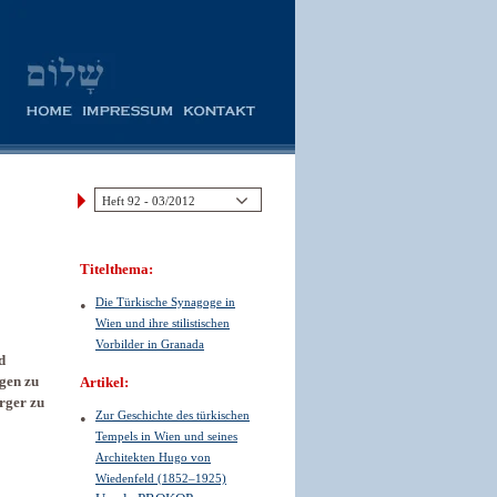
Titelthema:
Die Türkische Synagoge in
Wien und ihre stilistischen
Vorbilder in Granada
d
ngen zu
Artikel:
ürger zu
Zur Geschichte des türkischen
Tempels in Wien und seines
Architekten Hugo von
Wiedenfeld (1852–1925)