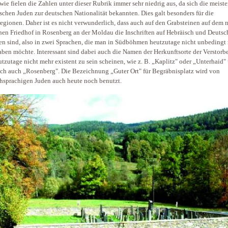
wie fielen die Zahlen unter dieser Rubrik immer sehr niedrig aus, da sich die meist
chen Juden zur deutschen Nationalität bekannten. Dies galt besonders für die
egionen. Daher ist es nicht verwunderlich, dass auch auf den Grabsteinen auf dem 
hen Friedhof in Rosenberg an der Moldau die Inschriften auf Hebräisch und Deutsc
en sind, also in zwei Sprachen, die man in Südböhmen heutzutage nicht unbedingt
ben möchte. Interessant sind dabei auch die Namen der Herkunftsorte der Verstorb
utzutage nicht mehr existent zu sein scheinen, wie z. B. „Kaplitz" oder „Unterhaid"
ich auch „Rosenberg". Die Bezeichnung „Guter Ort" für Begräbnisplatz wird von
hsprachigen Juden auch heute noch benutzt.