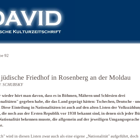
be 92
 jüdische Friedhof in Rosenberg an der Moldau
W. SCHUBSKY
wieder hört man davon, dass es in Böhmen, Mähren und Schlesien drei
nalitäten" gegeben habe, die das Land geprägt hätten: Tschechen, Deutsche - un
 Diese Einteilung in Nationalitäten ist auch auf den alten Listen der Volkszählu
, die noch aus der Ersten Republik vor 1938 bekannt sind, in denen sich jeder B
Nationalität bekennen musste, die allgemein auf der jeweiligen Umgangssprache
e.
ch" wird in diesen Listen zwar auch als eine eigene „Nationalität" aufgeführt, doch