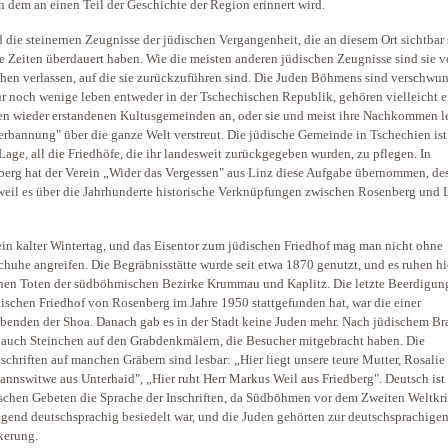
an dem an einen Teil der Geschichte der Region erinnert wird.
d die steinernen Zeugnisse der jüdischen Vergangenheit, die an diesem Ort sichtbar
e Zeiten überdauert haben. Wie die meisten anderen jüdischen Zeugnisse sind sie 
en verlassen, auf die sie zurückzuführen sind. Die Juden Böhmens sind verschwu
r noch wenige leben entweder in der Tschechischen Republik, gehören vielleicht e
n wieder erstandenen Kultusgemeinden an, oder sie und meist ihre Nachkommen l
erbannung" über die ganze Welt verstreut. Die jüdische Gemeinde in Tschechien ist
 Lage, all die Friedhöfe, die ihr landesweit zurückgegeben wurden, zu pflegen. In
erg hat der Verein „Wider das Vergessen" aus Linz diese Aufgabe übernommen, d
weil es über die Jahrhunderte historische Verknüpfungen zwischen Rosenberg und 
 ein kalter Wintertag, und das Eisentor zum jüdischen Friedhof mag man nicht ohne
huhe angreifen. Die Begräbnisstätte wurde seit etwa 1870 genutzt, und es ruhen hi
hen Toten der südböhmischen Bezirke Krummau und Kaplitz. Die letzte Beerdigung
ischen Friedhof von Rosenberg im Jahre 1950 stattgefunden hat, war die einer
benden der Shoa. Danach gab es in der Stadt keine Juden mehr. Nach jüdischem B
 auch Steinchen auf den Grabdenkmälern, die Besucher mitgebracht haben. Die
schriften auf manchen Gräbern sind lesbar: „Hier liegt unsere teure Mutter, Rosalie
nnswitwe aus Unterhaid", „Hier ruht Herr Markus Weil aus Friedberg". Deutsch ist
schen Gebeten die Sprache der Inschriften, da Südböhmen vor dem Zweiten Weltkr
gend deutschsprachig besiedelt war, und die Juden gehörten zur deutschsprachige
kerung.