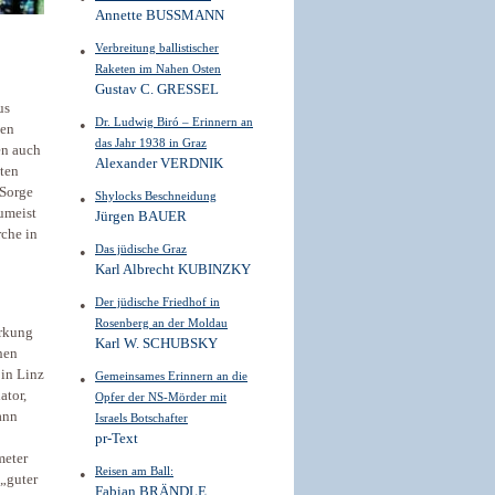
Annette BUSSMANN
Verbreitung ballistischer
Raketen im Nahen Osten
Gustav C. GRESSEL
us
Dr. Ludwig Biró – Erinnern an
men
das Jahr 1938 in Graz
en auch
Alexander VERDNIK
zten
 Sorge
Shylocks Beschneidung
umeist
Jürgen BAUER
rche in
Das jüdische Graz
Karl Albrecht KUBINZKY
Der jüdische Friedhof in
Rosenberg an der Moldau
arkung
Karl W. SCHUBSKY
hen
 in Linz
Gemeinsames Erinnern an die
ator,
Opfer der NS-Mörder mit
ann
Israels Botschafter
pr-Text
meter
Reisen am Ball:
 „guter
Fabian BRÄNDLE