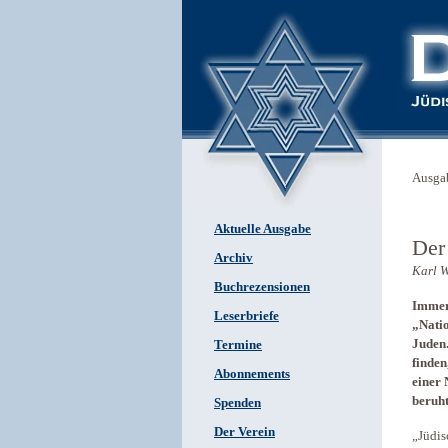
Ausga
Aktuelle Ausgabe
Der
Archiv
Karl 
Buchrezensionen
Immer 
Leserbriefe
„Natio
Juden.
Termine
finden
Abonnements
einer 
beruht
Spenden
Der Verein
„Jüdis