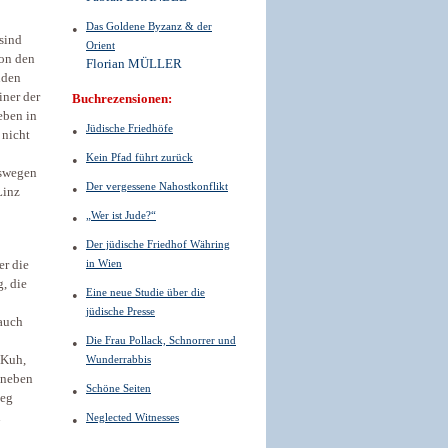
Das Goldene Byzanz & der
 sind
Orient
von den
Florian MÜLLER
nden
iner der
Buchrezensionen:
eben in
Jüdische Friedhöfe
 nicht
Kein Pfad führt zurück
eswegen
Der vergessene Nahostkonflikt
Linz
„Wer ist Jude?“
Der jüdische Friedhof Währing
in Wien
er die
, die
Eine neue Studie über die
jüdische Presse
rauch
Die Frau Pollack, Schnorrer und
 Kuh,
Wunderrabbis
 neben
Schöne Seiten
ieg
n
Neglected Witnesses