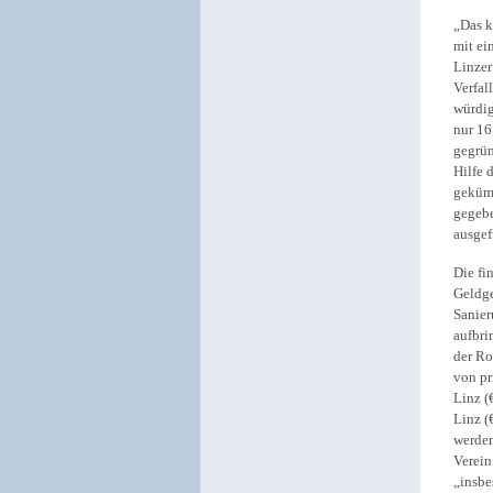
„Das k
mit ei
Linzer
Verfal
würdig
nur 16
gegrün
Hilfe 
gekümm
gegebe
ausgef
Die fi
Geldge
Sanier
aufbri
der Ro
von pr
Linz (
Linz (
werden
Verein
„insbe