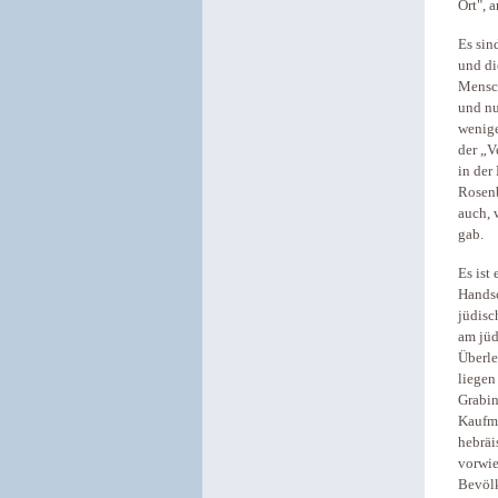
Ort", 
Es sin
und di
Mensch
und nu
wenige
der „V
in der
Rosenb
auch, 
gab.
Es ist
Handsc
jüdisc
am jüd
Überle
liegen
Grabin
Kaufma
hebräi
vorwie
Bevöl