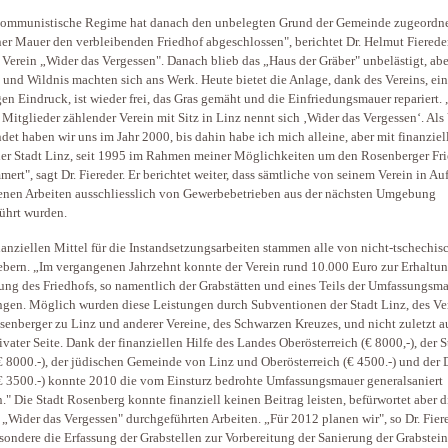
ommunistische Regime hat danach den unbelegten Grund der Gemeinde zugeordn
ner Mauer den verbleibenden Friedhof abgeschlossen", berichtet Dr. Helmut Fiered
 Verein „Wider das Vergessen". Danach blieb das „Haus der Gräber" unbelästigt, abe
l und Wildnis machten sich ans Werk. Heute bietet die Anlage, dank des Vereins, ei
en Eindruck, ist wieder frei, das Gras gemäht und die Einfriedungsmauer repariert.
 Mitglieder zählender Verein mit Sitz in Linz nennt sich ‚Wider das Vergessen‘. Als
det haben wir uns im Jahr 2000, bis dahin habe ich mich alleine, aber mit finanziel
der Stadt Linz, seit 1995 im Rahmen meiner Möglichkeiten um den Rosenberger Fr
ert", sagt Dr. Fiereder. Er berichtet weiter, dass sämtliche von seinem Verein in Au
nen Arbeiten ausschliesslich von Gewerbebetrieben aus der nächsten Umgebung
ührt wurden.
nanziellen Mittel für die Instandsetzungsarbeiten stammen alle von nicht-tschechis
bern. „Im vergangenen Jahrzehnt konnte der Verein rund 10.000 Euro zur Erhaltu
ung des Friedhofs, so namentlich der Grabstätten und eines Teils der Umfassungsma
ngen. Möglich wurden diese Leistungen durch Subventionen der Stadt Linz, des Ve
senberger zu Linz und anderer Vereine, des Schwarzen Kreuzes, und nicht zuletzt 
ivater Seite. Dank der finanziellen Hilfe des Landes Oberösterreich (€ 8000,-), der S
€ 8000.-), der jüdischen Gemeinde von Linz und Oberösterreich (€ 4500.-) und der 
€ 3500.-) konnte 2010 die vom Einsturz bedrohte Umfassungsmauer generalsaniert
." Die Stadt Rosenberg konnte finanziell keinen Beitrag leisten, befürwortet aber 
 „Wider das Vergessen" durchgeführten Arbeiten. „Für 2012 planen wir", so Dr. Fiere
sondere die Erfassung der Grabstellen zur Vorbereitung der Sanierung der Grabstein