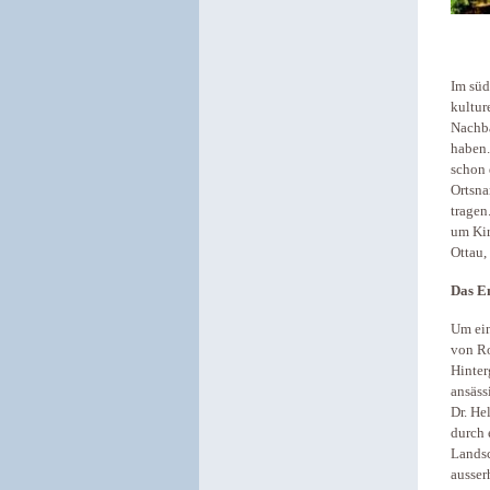
Im süd
kultur
Nachba
haben.
schon 
Ortsna
tragen
um Kir
Ottau,
Das E
Um ein
von Ro
Hinter
ansäss
Dr. He
durch 
Landsc
ausser