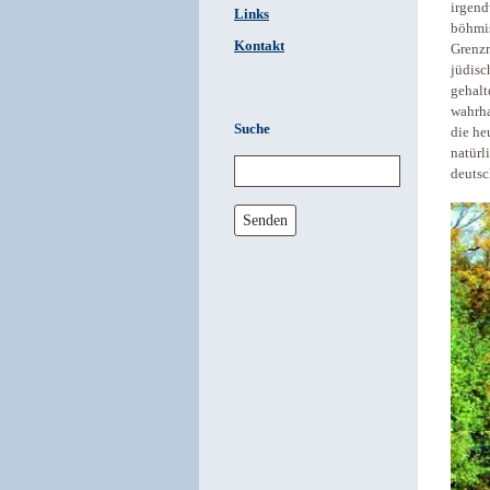
irgend
Links
böhmis
Kontakt
Grenzr
jüdisc
gehalt
wahrha
Suche
die he
natürl
deutsc
Senden