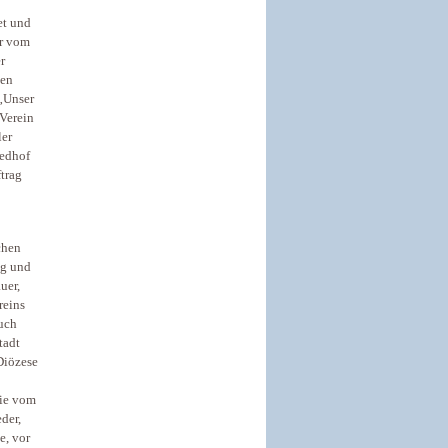
et und
er vom
r
nen
 „Unser
 Verein
ler
iedhof
ftrag
chen
ng und
uer,
reins
auch
tadt
Diözese
die vom
der,
e, vor