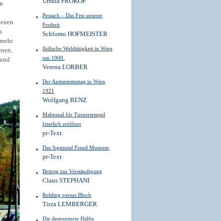
Ursula PROKOP
en
Pessach – Das Fest unserer
neuen
Freiheit
h
Schlomo HOFMEISTER
 mehr
Jüdische Wohltätigkeit in Wien
enen,
um 1900.
 und
Verena LORBER
Der Antisemitentag in Wien
1921
Wolfgang BENZ
Mahnmal für Turnertempel
feierlich eröffnet
pr-Text
Das Sigmund Freud Museum
pr-Text
Beitrag zur Verständigung
Claus STEPHANI
Rohling versus Bloch
Tirza LEMBERGER
Die demontierte Hälfte