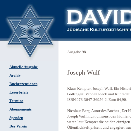
Ausgabe 98
Aktuelle Ausgabe
Joseph Wulf
Archiv
Buchrezensionen
Klaus Kempter: Joseph Wulf. Ein Histori
Leserbriefe
Göttingen: Vandenhoeck und Ruprecht V
ISBN 973-3647-36956-2. Euro 64,90.
Termine
Abonnements
Nicolaus Berg, Autor des Buches „Der H
Joseph Wulf nicht umsonst den Pionier 
Spenden
waren laut Kempter die beiden einzigen
Der Verein
Öffentlichkeit präsent und engagiert war