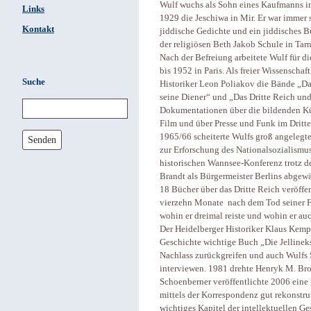
Wulf wuchs als Sohn eines Kaufmanns i
Links
1929 die Jeschiwa in Mir. Er war immer s
Kontakt
jiddische Gedichte und ein jiddisches B
der religiösen Beth Jakob Schule in Tar
Nach der Befreiung arbeitete Wulf für d
bis 1952 in Paris. Als freier Wissenscha
Suche
Historiker Leon Poliakov die Bände „Das
seine Diener“ und „Das Dritte Reich und
Dokumentationen über die bildenden Kün
Film und über Presse und Funk im Dritt
1965/66 scheiterte Wulfs groß angelegt
Senden
zur Erforschung des Nationalsozialismus
historischen Wannsee-Konferenz trotz d
Brandt als Bürgermeister Berlins abgewäh
18 Bücher über das Dritte Reich veröffen
vierzehn Monate nach dem Tod seiner Fra
wohin er dreimal reiste und wohin er a
Der Heidelberger Historiker Klaus Kempte
Geschichte wichtige Buch „Die Jellinek
Nachlass zurückgreifen und auch Wulfs 
interviewen. 1981 drehte Henryk M. Br
Schoenberner veröffentlichte 2006 eine 
mittels der Korrespondenz gut rekonstr
wichtiges Kapitel der intellektuellen G