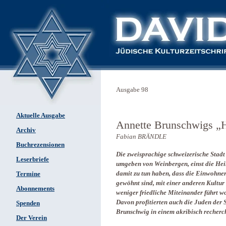
Ausgabe 98
Aktuelle Ausgabe
Annette Brunschwigs „H
Archiv
Fabian BRÄNDLE
Buchrezensionen
Die zweisprachige schweizerische Stad
Leserbriefe
umgeben von Weinbergen, einst die Heim
damit zu tun haben, dass die Einwohn
Termine
gewöhnt sind, mit einer anderen Kultu
Abonnements
weniger friedliche Miteinander führt 
Davon profitierten auch die Juden der S
Spenden
Brunschwig in einem akribisch recherc
Der Verein