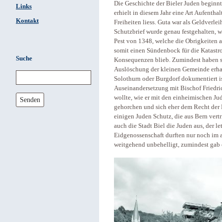
Die Geschichte der Bieler Juden beginn
Links
erhielt in diesem Jahr eine Art Aufenthal
Kontakt
Freiheiten liess. Guta war als Geldverlei
Schutzbrief wurde genau festgehalten, we
Pest von 1348, welche die Obrigkeiten 
somit einen Sündenbock für die Katastro
Suche
Konsequenzen blieb. Zumindest haben s
Auslöschung der kleinen Gemeinde erhalt
Solothurn oder Burgdorf dokumentiert ist
Auseinandersetzung mit Bischof Friedri
wollte, wie er mit den einheimischen J
Senden
gehorchen und sich eher dem Recht der 
einigen Juden Schutz, die aus Bern vert
auch die Stadt Biel die Juden aus, der le
Eidgenossenschaft durften nur noch im 
weitgehend unbehelligt, zumindest gab