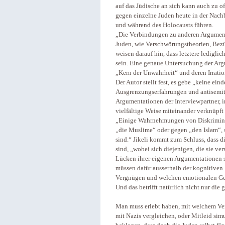
auf das Jüdische an sich kann auch zu 
gegen einzelne Juden heute in der Nach
und während des Holocausts führen.
„Die Verbindungen zu anderen Argument
Juden, wie Verschwörungstheorien, Bezüge
weisen darauf hin, dass letztere lediglic
sein. Eine genaue Untersuchung der Argu
„Kern der Unwahrheit“ und deren Irration
Der Autor stellt fest, es gebe „keine e
Ausgrenzungserfahrungen und antisemiti
Argumentationen der Interviewpartner, 
vielfältige Weise miteinander verknüpft
„Einige Wahrnehmungen von Diskriminie
„die Muslime“ oder gegen „den Islam“, s
sind.“ Jikeli kommt zum Schluss, dass 
sind, „wobei sich diejenigen, die sie v
Lücken ihrer eigenen Argumentationen s
müssen dafür ausserhalb der kognitive
Vergnügen und welchen emotionalen Gew
Und das betrifft natürlich nicht nur die
Man muss erlebt haben, mit welchem Ve
mit Nazis vergleichen, oder Mitleid sim