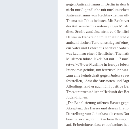
gegen Antisemitismus in Berlin in den J
nicht nur Jugendliche mit muslimischem
Antisemitismus von Rechtsextremen öffen
Thema mit Tabus belastet. Mit Recht verw
der Antisemitismus seitens junger Musl
diese Studie zunächst nicht veröffentli
Halimi in Frankreich im Jahr 2006 und 
antisemitischen Terroranschlag auf eine
ein Vater und Lehrer aus nächster Nähe
was kaum zu einer öffentlichen Themati
Muslimen führte. Jikeli hat mit 117 mu
(etwa 70% der Muslime in Europa leben 
Interviews geführt, um festzustellen wa
„um eine Feindschaft gegen Juden zu rec
feststellen, „dass die Antworten und A
Allerdings fand er auch fünf positive B
Trotz unterschiedlicher Herkunft der Be
Jugendlichen.
„Die Banalisierung offenen Hasses gegen
Akzeptanz des Hasses und dessen Irratio
Darstellung von Judenhass als etwas Nor
beispielsweise, mit türkischem Hintergr
auf. Er berichtete, dass er beobachtet h