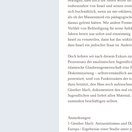
beklagen, dass doch die Juden selbst für
insbesondere von Israel und seinen zioni
sich buchstäblich, wenn sie mir erklären
als ob der Massenmord ein pädagogische
daraus gelernt hätten. Wie andere Forme
Vielfalt von Befriedigung für seine Anh
Jahren bereit war sofort und einstimmig
Israel zu verurteilen, dann hat das wirkl
dass Israel ein jüdischer Staat ist. Ander
Doch kehren wir nach diesem Exkurs zur
Prozentsatz der muslimischen Jugendliche
islamische Glaubensgemeinschaft eine 
Diskriminierung – selbstverständlich au
protestiert, wird von Funktionären der 
dazu benützt, den Hass noch aufzuschau
Günther Jikeli, dokumentiert den real e
Jugendlichen und liefert allen Material,
zumindest beschäftigen sollten.
Anmerkungen:
1 Günther Jikeli: Antisemitismus und 
Europa / Ergebnisse einer Studie unter 