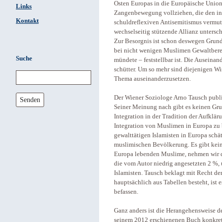
Osten Europas in die Europäische Union
Links
Zangenbewegung vollziehen, die den i
Kontakt
schuldreflexiven Antisemitismus vermut
wechselseitig stützende Allianz untersc
Zur Besorgnis ist schon deswegen Grund,
bei nicht wenigen Muslimen Gewaltberei
Suche
mündete – feststellbar ist. Die Auseinan
schütter. Um so mehr sind diejenigen Wis
Thema auseinanderzusetzen.
Der Wiener Soziologe Arno Tausch publiz
Senden
Seiner Meinung nach gibt es keinen Grun
Integration in der Tradition der Aufkl
Integration von Muslimen in Europa zu 
gewalttätigen Islamisten in Europa schät
muslimischen Bevölkerung. Es gibt keine
Europa lebenden Muslime, nehmen wir d
die vom Autor niedrig angesetzten 2 %,
Islamisten. Tausch beklagt mit Recht d
hauptsächlich aus Tabellen besteht, ist 
befassen.
Ganz anders ist die Herangehensweise de
seinem 2012 erschienenen Buch konkret 