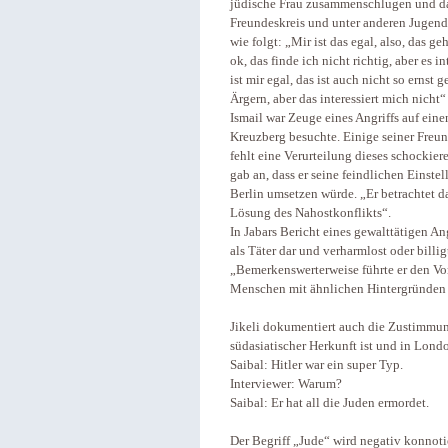
jüdische Frau zusammenschlugen und da
Freundeskreis und unter anderen Jugendl
wie folgt: „Mir ist das egal, also, das g
ok, das finde ich nicht richtig, aber es i
ist mir egal, das ist auch nicht so ernst
Ärgern, aber das interessiert mich nicht“
Ismail war Zeuge eines Angriffs auf ein
Kreuzberg besuchte. Einige seiner Freun
fehlt eine Verurteilung dieses schockie
gab an, dass er seine feindlichen Einst
Berlin umsetzen würde. „Er betrachtet da
Lösung des Nahostkonflikts“.
In Jabars Bericht eines gewalttätigen Ang
als Täter dar und verharmlost oder billig
„Bemerkenswerterweise führte er den Vorf
Menschen mit ähnlichen Hintergründen 
Jikeli dokumentiert auch die Zustimmun
südasiatischer Herkunft ist und in Londo
Saibal: Hitler war ein super Typ.
Interviewer: Warum?
Saibal: Er hat all die Juden ermordet.
Der Begriff „Jude“ wird negativ konnoti