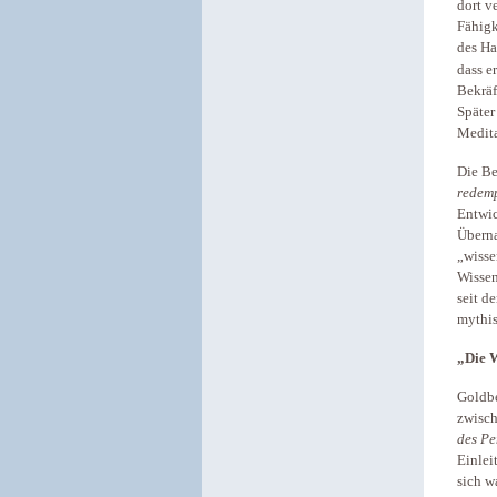
dort v
Fähigk
des Ha
dass e
Bekräf
Später
Medita
Die Be
redemp
Entwic
Überna
„wisse
Wissen
seit d
mythis
„Die 
Goldb
zwisch
des Pe
Einlei
sich w