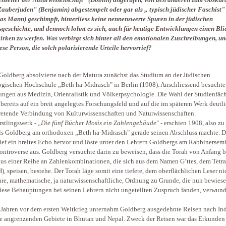
nseiter der Naturwissenschaft" (Döblin) angerufen, von den anderen zum Obskur
auberjuden" (Benjamin) abgestempelt oder gar als „ typisch jüdischer Faschist"
s Mann) geschimpft, hinterliess keine nennenswerte Spuren in der jüdischen
sgeschichte, und dennoch lohnt es sich, auch für heutige Entwicklungen einen Bli
irken zu werfen. Was verbirgt sich hinter all den emotionalen Zuschreibungen, u
ese Person, die solch polarisierende Urteile hervorrief?
Goldberg absolvierte nach der Matura zunächst das Studium an der Jüdischen
gischen Hochschule „Beth ha-Midrasch" in Berlin (1908). Anschliessend besuchte
ungen aus Medizin, Orientalistik und Völkerpsychologie. Die Wahl der Studienfäc
 bereits auf ein breit angelegtes Forschungsfeld und auf die im späteren Werk deutl
retende Verbindung von Kulturwissenschaften und Naturwissenschaften.
rstlingswerk - „
Die fünf Bücher Mosis ein Zahlengebäude
" - erschien 1908, also zu
als Goldberg am orthodoxen „Beth ha-Midrasch" gerade seinen Abschluss machte. D
ief ein breites Echo hervor und löste unter den Lehrern Goldbergs am Rabbinersem
ontroverse aus. Goldberg versuchte darin zu beweisen, dass die Torah von Anfang 
us einer Reihe an Zahlenkombinationen, die sich aus dem Namen G‘ttes, dem Tet
, speisen, bestehe. Der Torah läge somit eine tiefere, dem oberflächlichen Leser ni
are, mathematische, ja naturwissenschaftliche, Ordnung zu Grunde, die nun bewiese
iese Behauptungen bei seinen Lehrern nicht ungeteilten Zuspruch fanden, verwund
 Jahren vor dem ersten Weltkrieg unternahm Goldberg ausgedehnte Reisen nach In
e angrenzenden Gebiete in Bhutan und Nepal. Zweck der Reisen war das Erkunden