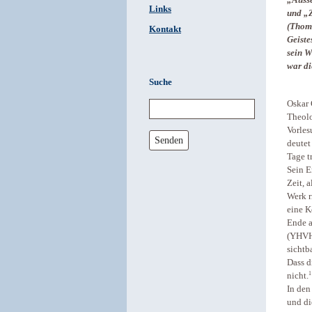
„Ausse
Links
und „Z
(Thoma
Kontakt
Geiste
sein W
war di
Suche
Oskar 
Theolo
Vorles
Senden
deutet
Tage t
Sein E
Zeit, 
Werk r
eine K
Ende a
(YHVH)
sichtb
Dass d
1
nicht.
In den
und di