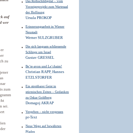
anten
Das Rothschildspital – vom
Vorzeigeprojekt zum Wartesaal
der Hoffnung
ck auf
Ursula PROKOP
nd wer
Erinnerungsarbeit in Wiener
Neustadt
Werner SULZGRUBER
Die sich langsam schliessende
 er
Schlinge um Israel
her
Gustav GRESSEL
ich zu
Be‘te-avon und Le‘chaim!
Christian RAPP, Hannes
 jener
ETZLSTORFER
as
inar
Ein streitbarer Geist in
bis zum
stürmischen Zeiten – Gedanken
ragramm
zu Oskar Goldberg
cht
Domagoj AKRAP
n sei.
ert
Vergeben – nicht vergessen
pr-Text
dien
Neue Wege auf bewährten
 der
Pfaden