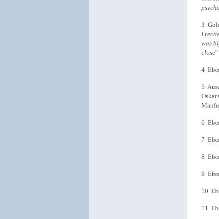
psych
3 Gold
I reci
was bi
close
"
4 Eben
5 Ausz
Oskar 
Manfre
6 Eben
7 Eben
8 Eben
9 Eben
10 Ebe
11 Ebe