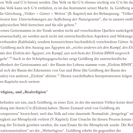
en Volk und G‘tt betont werden. Das Volk ist für G‘tt ebenso wichtig wie G‘tt für da
das Volk kann sich G‘tt entfalten, es ist das Instrument seiner Macht. Ja, Goldberg s
die Gleichung „
Völker = Götter = Welten
" (II. Kapitel) mit der Behauptung: "
Völker
utionen bzw. Unternehmungen zur Aufhebung der Naturgesetze
", die in unserer end
9
physischen Welt herrschen und für alle gelten.
versen Gottesnamen in der Torah werden nicht auf verschiedene Quellen zurückgef
wissenschaft), sie werden auch nicht mit unterschiedlichen Aspekten und Wirkung
 verbunden (Kabbalah), sondern kennzeichnen buchstäblich verschiedene Götter. S
t Goldberg auch den Auszug aus Ägypten als „
nichts anderes als den Kampf, des E
it den Elohim der Ägypter, ein Kampf, aus welchem der Elohim IHWH siegreich
10
geht
".
Auch in der Schöpfungsgeschichte zeigt Goldberg die unterschiedliche
ffenheit der Gottesnamen auf - der Baum des Lebens stamme vom „Elohim IHWH"
d sich der Baum der Erkenntnis von Gut und Böse (für Goldberg der Baum des
11
alts) von anderen „Elohim" ableite.
Diesen zweifelhaften Interpretationen folgen
en Kapiteln noch weitere.
eligion„ und „Realreligion"
befinden wir uns, nach Goldberg, in einer Zeit, in der die meisten Völker keine dire
dung mit ihrem G‘tt (Elohim) haben. Dieser Zustand wird von Goldberg als
ionsprozess" bezeichnet, weil das Volk auf eine dauernde Normalität „festgelegt" w
higkeit zur Metaphysik verliert (V. Kapitel). Eine Ursache für diesen Prozess könne
zug der Technik gesehen werden, die zum Ersatz für die Metaphysik wurde. Die Re
ixationszeitalters" sei die „Weltreligion". Goldberg erhebt ihr gegenüber die