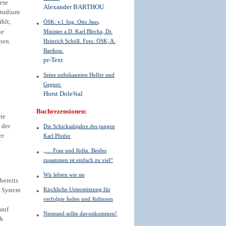
ese
Alexander BARTHOU
Studium
hlt,
ÖSK: v.l. Ing. Otto Jaus,
ne
Minister a.D. Karl Blecha, Dr.
nen.
Heinrich Schöll. Foto: ÖSK, A.
Barthou.
pr-Text
Seine unbekannten Helfer und
Gegner.
Horst Dole¾al
Buchrezensionen:
kte
 der
Die Schicksalsjahre des jungen
er
Karl Pfeifer
„… Frau und Jüdin. Beides
zusammen ist einfach zu viel“
Wir lebten wie sie
 bereits
Kirchliche Unterstützung für
s System
verfolgte Juden und Jüdinnen
 auf
Niemand sollte davonkommen!
ch