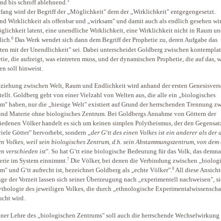
5
nd bis schroff ablehnend.
ang wird der Begriff der „Möglichkeit" dem der „Wirklichkeit" entgegengesetzt.
d Wirklichkeit als offenbar und „wirksam" und damit auch als endlich gesehen wird
glichkeit latent, eine unendliche Wirklichkeit, eine Wirklichkeit nicht in Raum un
6
lich.
Das Werk wendet sich dann dem Begriff der Prophetie zu, deren Aufgabe das
ten mit der Unendlichkeit" sei. Dabei unterscheidet Goldberg zwischen kontemplat
tie, die aufzeigt, was eintreten muss, und der dynamischen Prophetie, die auf das, 
en soll hinweist.
ziehung zwischen Welt, Raum und Endlichkeit wird anhand der ersten Genesisvers
tellt. Goldberg geht von einer Vielzahl von Welten aus, die alle ein „biologisches
m" haben, nur die „hiesige Welt" existiert auf Grund der herrschenden Trennung z
und Materie ohne biologisches Zentrum. Bei Goldbergs Annahme von Göttern der
iedenen Völker handelt es sich um keinen simplen Polytheismus, der den Gegensat
 viele Götter" hervorhebt, sondern „
der G‘tt des einen Volkes ist ein anderer als der 
n Volkes, weil sein biologisches Zentrum, d.h. sein Abstammungszentrum, von dem
n verschieden ist
". So hat G‘tt eine biologische Bedeutung für das Volk, das demn
7
erie im System einnimmt.
Die Völker, bei denen die Verbindung zwischen „biolo
8
m" und G‘tt aufrecht ist, bezeichnet Goldberg als „echte Völker".
All diese Ansich
ge der Vorzeit lassen sich seiner Überzeugung nach „experimentell nachweisen", si
thologie des jeweiligen Volkes, die durch „ethnologische Experimentalwissenscha
ucht wird.
iner Lehre des „biologischen Zentrums" soll auch die herrschende Wechselwirkung