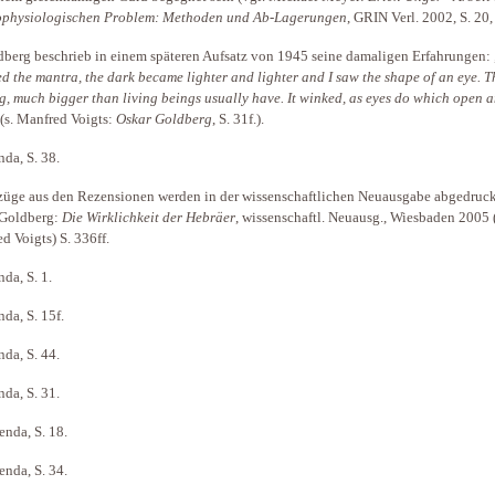
ophysiologischen Problem: Methoden und Ab-Lagerungen
, GRIN Verl. 2002, S. 20,
berg beschrieb in einem späteren Aufsatz von 1945 seine damaligen Erfahrungen: 
ted the mantra, the dark became lighter and lighter and I saw the shape of an eye.
T
g, much bigger than living beings usually have. It winked, as eyes do which open 
 (s. Manfred Voigts:
Oskar Goldberg
, S. 31f.).
da, S. 38.
üge aus den Rezensionen werden in der wissenschaftlichen Neuausgabe abgedruck
Goldberg:
Die Wirklichkeit der Hebräer
, wissenschaftl. Neuausg., Wiesbaden 2005 
d Voigts) S. 336ff.
da, S. 1.
da, S. 15f.
da, S. 44.
da, S. 31.
nda, S. 18.
nda, S. 34.