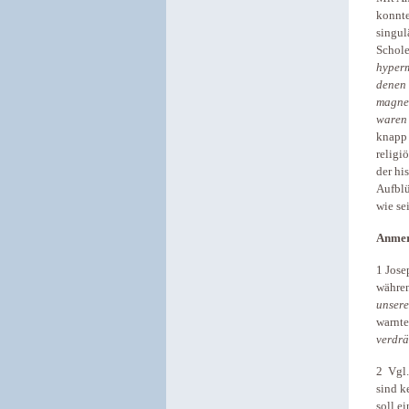
konnte
singul
Schole
hyperm
denen 
magnet
waren 
knapp 
religi
der hi
Aufblü
wie se
Anme
1 Jose
währen
unsere
warnte
verdrä
2 Vgl.
sind k
soll e