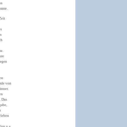
en
komme.
Zeit
es
m
ch
tz.
hre
gegen
en
erde von
änner.
en
. Das
gabe,
u
erleben
len u.a.