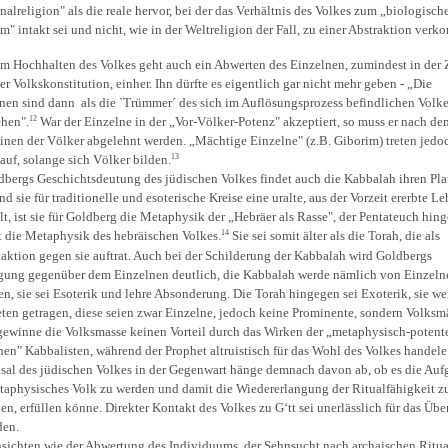
nalreligion" als die reale hervor, bei der das Verhältnis des Volkes zum „biologisch
m" intakt sei und nicht, wie in der Weltreligion der Fall, zu einer Abstraktion ver
m Hochhalten des Volkes geht auch ein Abwerten des Einzelnen, zumindest in der 
er Volkskonstitution, einher. Ihn dürfte es eigentlich gar nicht mehr geben - „Die
nen sind dann als die `Trümmer´ des sich im Auflösungsprozess befindlichen Volk
12
hen".
War der Einzelne in der „Vor-Völker-Potenz" akzeptiert, so muss er nach de
inen der Völker abgelehnt werden. „Mächtige Einzelne" (z.B. Giborim) treten jedo
13
 auf, solange sich Völker bilden.
dbergs Geschichtsdeutung des jüdischen Volkes findet auch die Kabbalah ihren Pla
d sie für traditionelle und esoterische Kreise eine uralte, aus der Vorzeit ererbte Le
llt, ist sie für Goldberg die Metaphysik der „Hebräer als Rasse", der Pentateuch hin
14
t die Metaphysik des hebräischen Volkes.
Sie sei somit älter als die Torah, die als
taktion gegen sie auftrat. Auch bei der Schilderung der Kabbalah wird Goldbergs
ung gegenüber dem Einzelnen deutlich, die Kabbalah werde nämlich von Einzeln
en, sie sei Esoterik und lehre Absonderung. Die Torah hingegen sei Exoterik, sie w
ten getragen, diese seien zwar Einzelne, jedoch keine Prominente, sondern Volksm
ewinne die Volksmasse keinen Vorteil durch das Wirken der „metaphysisch-potent
nen" Kabbalisten, während der Prophet altruistisch für das Wohl des Volkes handele
sal des jüdischen Volkes in der Gegenwart hänge demnach davon ab, ob es die Auf
taphysisches Volk zu werden und damit die Wiedererlangung der Ritualfähigkeit z
hen, erfüllen könne. Direkter Kontakt des Volkes zu G‘tt sei unerlässlich für das Üb
den.
sichten wie der Abwertung des Individuums, der Sehnsucht nach archaischen Ritua