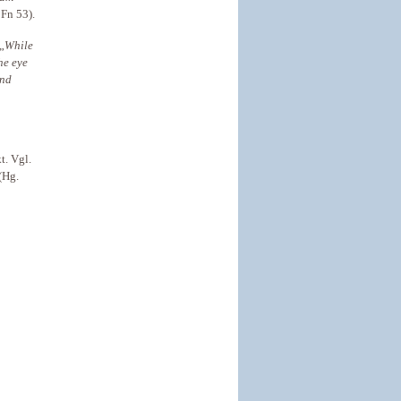
 Fn 53).
„
While
he eye
and
t. Vgl.
(Hg.