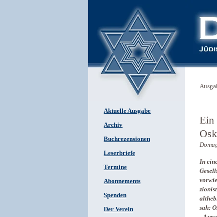
Ausga
Aktuelle Ausgabe
Ein
Archiv
Osk
Buchrezensionen
Doma
Leserbriefe
In ein
Termine
Gesell
vorwie
Abonnements
zionis
Spenden
altheb
sah: O
Der Verein