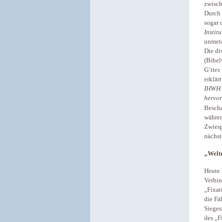
zwisch
Durch 
sogar 
Instit
unmeta
Die di
(Bibel
G‘ttes
erklär
IHWH m
hervor
Bescha
währen
Zwiesp
nächst
„Weltr
Heute 
Verbin
„Fixat
die Fä
Sieges
des „F