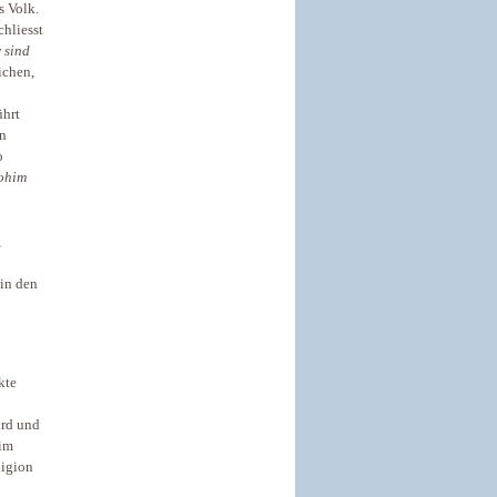
s Volk.
chliesst
 sind
lichen,
ührt
en
o
lohim
,
 in den
kte
ird und
 im
ligion