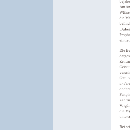
bejahe
Am Anf
Währen
die Mö
befind
„Arbei
Prophe
eintret
Die Be
darges
Zentru
Geist 
versch
G‘tt -
andere
andere
Periph
Zentru
Vorgän
die My
unters
Bei se