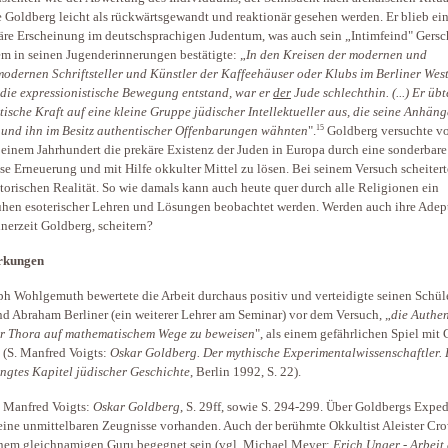
 Goldberg leicht als rückwärtsgewandt und reaktionär gesehen werden. Er blieb ei
äre Erscheinung im deutschsprachigen Judentum, was auch sein „Intimfeind" Gers
m in seinen Jugenderinnerungen bestätigte: „
In den Kreisen der modernen und
odernen Schriftsteller und Künstler der Kaffeehäuser oder Klubs im Berliner West
die expressionistische Bewegung entstand, war er
der
Jude schlechthin. (...) Er übt
ische Kraft auf eine kleine Gruppe jüdischer Intellektueller aus, die seine Anhäng
15
und ihn im Besitz authentischer Offenbarungen wähnten
".
Goldberg versuchte v
einem Jahrhundert die prekäre Existenz der Juden in Europa durch eine sonderbare
öse Erneuerung und mit Hilfe okkulter Mittel zu lösen. Bei seinem Versuch scheitert
storischen Realität. So wie damals kann auch heute quer durch alle Religionen ein
hen esoterischer Lehren und Lösungen beobachtet werden. Werden auch ihre Adep
inerzeit Goldberg, scheitern?
rkungen
ph Wohlgemuth bewertete die Arbeit durchaus positiv und verteidigte seinen Schüle
d Abraham Berliner (ein weiterer Lehrer am Seminar) vor dem Versuch, „
die Authen
r Thora auf mathematischem Wege zu beweisen
", als einem gefährlichen Spiel mit 
 (S. Manfred Voigts:
Oskar Goldberg. Der mythische Experimentalwissenschaftler. 
ngtes Kapitel jüdischer Geschichte
, Berlin 1992, S. 22).
 Manfred Voigts:
Oskar Goldberg
, S. 29ff, sowie S. 294-299. Über Goldbergs Exped
eine unmittelbaren Zeugnisse vorhanden. Auch der berühmte Okkultist Aleister Cr
inem gleichnamigen Guru begegnet sein (vgl. Michael Meyer:
Erich Unger - Arbeit