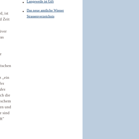
Langeweile ist Gift
Das neue amtliche Wiener
, ist
Strassenverzeichnis
d Zeit
iver
was
e
wischen
z „ein
des
 des
ach die
gischem
ten und
e sind
ft"