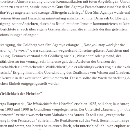
erbreiteten Ahnenverehrung und der Kommunikation mit toten Angehörigen. Um di
eiten zu erreichen, wurde ihm vom Guru Shri Agamya Paramahamsa zunächst das 
2
tha-Yoga angeraten und strenge Diätregeln auferlegt.
Über Shri Agamya wurde erzä
r seinen Atem und Herzschlag minutenlang anhalten konnte. Darin sah Goldberg ei
tigung seiner Ansichten, durch das Ritual mit dem Jenseits kommunizieren zu kön
 berichtete er auch über eigene Grenzerfahrungen, die er mittels der ihm gelehrten
3
tionsübungen erlangte.
stätigung, die Goldberg von Shri Agamya erlangte - „
Now you may work for the
tion of the world
" -, war schliesslich wegweisend für seine späteren Ansichten und
klung. Dennoch verstand sich Goldberg nie als „Wissender" oder jemand, der
türliches zu tun vermag. Sein Interesse galt dem Ausloten der Grenzen der
nschaftlich zu erforschenden Wirklichkeit", die er allerdings weiter zog als die exa
4
schaft.
Es ging ihm um die Überwindung des Dualismus von Wissen und Glauben,
er Neuzeit in der westlichen Welt vorherrscht. Diesem sollte die Wiederherstellung d
chen Einheit entgegengestellt werden.
Wirklichkeit der Hebräer"
ergs Hauptwerk „
Die Wirklichkeit der Hebräer
" erschien 1925, soll aber, laut Autor,
en 1903 und 1908 in Grundform vorgelegen sein. Der Untertitel „
Einleitung in da
ntateuch
" verrät etwas mehr vom Vorhaben des Autors. Er will eine „exegetische
tung in den Pentateuch" abliefern. Die Reaktionen auf das Werk liessen nicht lange
arten und waren, wie bereits beim ersten Buch, sehr unterschiedlich - von euphoris