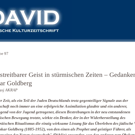
be 97
 streitbarer Geist in stürmischen Zeiten – Gedanke
ar Goldberg
goj AKRAP
er Zeit, als ein Teil der Juden Deutschlands trotz gegenteiliger Signale aus der
schaft noch immer an eine erfolgreiche Assimilation glaubte und ein anderer,
gend von der Jugend getragener, diesen Bestrebungen in der neu entstandenen
tischen Bewegung trotzte, wirkte ein Denker, der in der Widerherstellung des
räischen Ritualismus die einzig wirksame Lösung für das Überleben des jüdische 
skar Goldberg (1885-1952), von den einen als Prophet und geistiger Führer, als