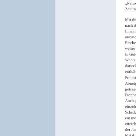
„Natio
Zentru
Mit de
nach d
Einzel
anzuse
Ersche
weiter
In Gol
Währen
darste
enthäl
Protes
Abneig
getrag
Prophe
Auch g
einzel
Schick
ein me
erreic
der Ju
Mit An