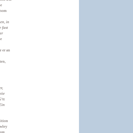
ne
chom
en, in
e fast
er
or
e er an
ten,
r,
tie
G‘tt
Ein
ition
owley
 am