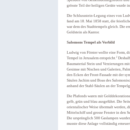
Spenden von Gemeindemitgliedern und e
grösste Teil der heiligen Geräte wurde i
Die Schlussstein-Legung eines von Lud
fand am 18. Mai 1858 statt, die feierli
war dem des Stadttempels gleich. Die ers
Goldstein als Kantor.
Salomons Tempel als Vorbild
Ludwig von Förster wollte eine Form, 
2
Tempel in Jerusalem entspricht.
Deshalb 
Baumaterial Stein und Verzierungen mit 
Gesimse mit Nischen und Galerien, Palm
den Ecken der Front-Fassade mit der s
Säulen Jachim und Boas des Salomonisch
anhand der Stahl-Säulen an der Tempelg
Die Plafonds waren mit Golddekorationen
gelb, grün und blau ausgeführt. Die Se
orientalischer Weise übermalt werden, d
Mittelschiff und grosse Fenster in den S
Die ursprünglich 500 Gaslampen wurden 
musste diese Anlage vollständig erneuer