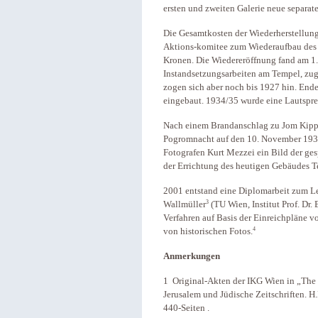
ersten und zweiten Galerie neue separat
Die Gesamtkosten der Wiederherstellung
Aktions-komitee zum Wiederaufbau des
Kronen. Die Wiedereröffnung fand am 1.
Instandsetzungsarbeiten am Tempel, zug
zogen sich aber noch bis 1927 hin. End
eingebaut. 1934/35 wurde eine Lautsprec
Nach einem Brandanschlag zu Jom Kippu
Pogromnacht auf den 10. November 1938
Fotografen Kurt Mezzei ein Bild der ges
der Errichtung des heutigen Gebäudes T
2001 entstand eine Diplomarbeit zum L
3
Wallmüller
(TU Wien, Institut Prof. Dr
Verfahren auf Basis der Einreichpläne v
4
von historischen Fotos.
Anmerkungen
1 Original-Akten der IKG Wien in „The C
Jerusalem und Jüdische Zeitschriften. 
440-Seiten .