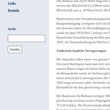
Das Bethaus war 28,60 Meter lang und 29
Links
wovon das Mittelschiff 12,4 Meter und d
Kontakt
Mittelschiff war ca. 20 Meter hoch. Die 
Baubeschluss und Grundstücksankauf der
Baugenehmigung verzögerte sich vor al
mit dem den Juden die Besitzfähigkeit 
Suche
wurde im April 1854 Prof. Ludwig von Fö
Kaiserlicher Entschliessung der Bau g
1855, die Dachaufstellung im Oktober 1
Senden
Zahlreiche bauliche Verzögerungen
Die folgenden Jahre waren von grossen 
Erst nach Baubeginn hatte man sich ents
inneren Baues wegen der freien Sicht au
der Bestandteile wurde der Erzherzoglic
dieser jedoch der Lieferungstermin Jul
1856 sogar teilweise ruhte. Architekt von
Bestandteile für den gleichzeitig von i
Die Baukosten für Bethaus betrugen 360
gleichzeitig errichtete rechte Flügelgeb
70.220 Gulden. Die Finanzierung erfolg