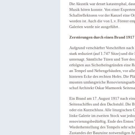
Die Akustik war derart katastrophal, das
Musik hören konnte. Von einer Expert
Schallreflektoren vor der Kanzel eine O
worden ist. Auch die von L.v. Förster e
Galerien wurde nie ausgeführt.
Zerstörungen durch einen Brand 1917
Aufgrund verschärfter Vorschriften na
stark reduziert (auf 1.747 Sitze) und di
untersagt. Sämtliche Türen und Tore de
erfolgten aus Sicherheitsgründen eine
an Tempel und Nebengebäuden, vor allem
hinteren Ecke des rechten Hofes. Die P
mussten umfangreiche Renovierungsarb
schuf Architekt Oskar Marmorek Seitena
Ein Brand am 17. August 1917 nach eine
Seitenschiffes und den Dachstuhl. Die 
oder ein Kurzschluss. Alle liturgischen 
linke Galerie im zweiten Stock war jedo
renovierungsbedürftig. Ende des Ersten 
Wiederherstellung des Tempels sehr schw
Zustandes der Bauruine notwendigen Ar