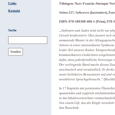
Links
Tübingen: Narr Francke Attempto Ver
Kontakt
Seiten 227, Softcover (kartoniert), Eu
ISBN: 978-389308-466-1 (Print), 978-
Suche
„Jüdinnen und Juden sind nicht nur phys
Gewalt konfrontiert. Dies äussert sich 
anmutende Muster in der Alltagssprache
Jahren in einer untrennbaren Symbiose.
leider Teil unserer Kultur. Entsprechen
Senden
kommunikatives Gedächtnis eingebrannt.
dafür, dass judenfeindliche Stereotype
Der vorliegende Band macht diesen Zu
anschaulich und verständlich. Er deckt 
unser kollektives Bewusstsein auf und v
sensibleren Sprachgebrauchs.“
(Buchkl
In 17 Kapiteln mit pointierten Überschr
spannendes und zugleich erschütterndes 
in das Inhaltsverzeichnis veranschaulic
Von einem Gift, das die Köpfe vernebelt
ihre Botschaft: