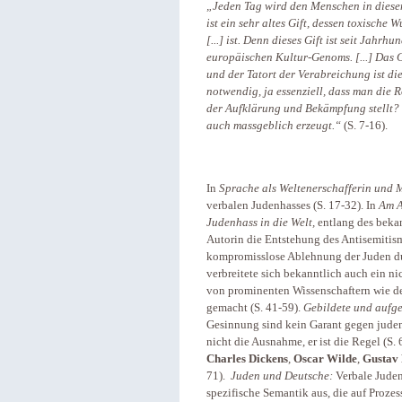
„Jeden Tag wird den Menschen in diesem 
ist ein sehr altes Gift, dessen toxisch
[...] ist. Denn dieses Gift ist seit Jahr
europäischen Kultur-Genoms. [...] Das Gi
und der Tatort der Verabreichung ist di
notwendig, ja essenziell, dass man die 
der Aufklärung und Bekämpfung stellt? W
auch massgeblich erzeugt.“
(S. 7-16).
In
Sprache als Weltenerschafferin und 
verbalen Judenhasses (S. 17-32). In
Am A
Judenhass in die Welt,
entlang
des beka
Autorin die Entstehung des Antisemitism
kompromisslose Ablehnung der Juden durc
verbreitete sich bekanntlich auch ein ni
von prominenten Wissenschaftern wie d
gemacht (S. 41-59).
Gebildete und aufge
Gesinnung sind kein Garant gegen juden
nicht die Ausnahme, er ist die Regel (S. 
Charles Dickens
,
Oscar Wilde
,
Gustav 
71).
Juden und Deutsche:
Verbale Juden
spezifische Semantik aus, die auf Proz