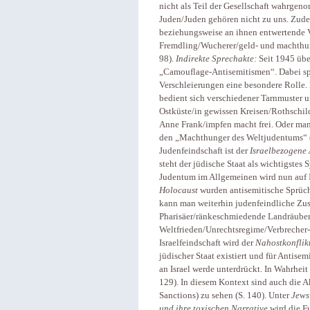
nicht als Teil der Gesellschaft wahrgen
Juden/Juden gehören nicht zu uns. Zud
beziehungsweise an ihnen entwertende
Fremdling/Wucherer/geld- und machthu
98).
Indirekte Sprechakte:
Seit 1945 übe
„Camouflage-Antisemitismen“. Dabei sp
Verschleierungen eine besondere Rolle.
bedient sich verschiedener Tarnmuster 
Ostküste/in gewissen Kreisen/Rothschild
Anne Frank/impfen macht frei. Oder man
den „Machthunger des Weltjudentums“ (
Judenfeindschaft ist der
Israelbezogene 
steht der jüdische Staat als wichtigstes
Judentum im Allgemeinen wird nun auf Is
Holocaust
wurden antisemitische Sprüche
kann man weiterhin judenfeindliche Zu
Pharisäer/ränkeschmiedende Landräuber/S
Weltfrieden/Unrechtsregime/Verbrecher- 
Israelfeindschaft wird der
Nahostkonflik
jüdischer Staat existiert und für Antise
an Israel werde unterdrückt. In Wahrheit 
129). In diesem Kontext sind auch die A
Sanctions) zu sehen (S. 140). Unter
Jews
und ihre toxischen Narrative
wird die F