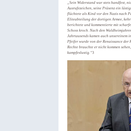
„Sein Widerstand war stets handfest, n
Ausrufezeichen, seine Präsenz ein lästig
flüchtete als Kind vor den Nazis nach Pa
Eliteabteilung der dortigen Armee, kehr
berichtete und kommentierte mit scharf
Schoss kroch. Nach den Waldheimjahre
Jahrtausends kamen auch unsereinem in
Pfeifer wurde von der Renaissance der R
Rechte brauchte er nicht kommen sehen, 
kampfeslustig.“
3