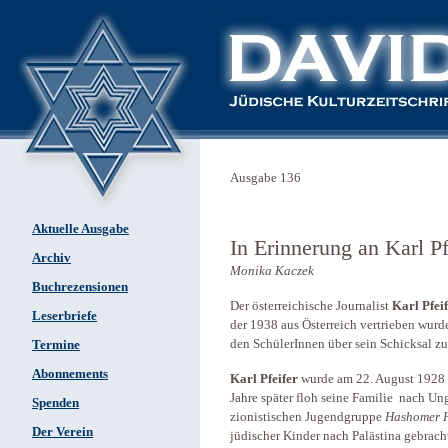
Ausgabe 136
Aktuelle Ausgabe
In Erinnerung an Karl Pf
Archiv
Monika Kaczek
Buchrezensionen
Der österreichische Journalist
Karl Pfei
Leserbriefe
der 1938 aus Österreich vertrieben wurd
den SchülerInnen über sein Schicksal zu
Termine
Abonnements
Karl Pfeifer
wurde am 22. August 1928 
Jahre später floh seine Familie nach Ung
Spenden
zionistischen Jugendgruppe
Hashomer H
Der Verein
jüdischer Kinder nach Palästina gebrach