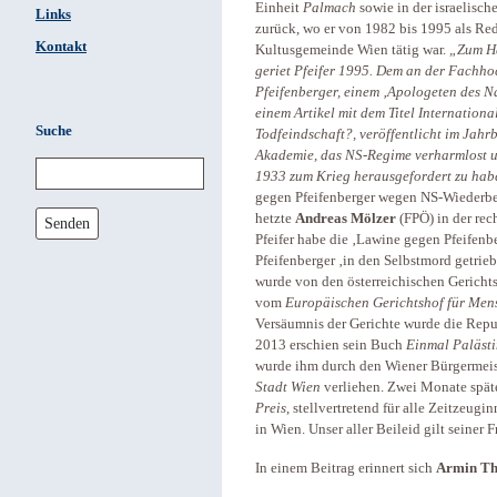
Einheit
Palmach
sowie in der israelisch
Links
zurück, wo er von 1982 bis 1995 als Red
Kontakt
Kultusgemeinde Wien tätig war.
„Zum Ha
geriet Pfeifer 1995. Dem an der Fachh
Pfeifenberger, einem ‚Apologeten des Naz
einem Artikel mit dem Titel Internation
Suche
Todfeindschaft?, veröffentlicht im Jah
Akademie, das NS-Regime verharmlost u
1933 zum Krieg herausgefordert zu hab
gegen Pfeifenberger wegen NS-Wiederbet
hetzte
Andreas Mölzer
(FPÖ) in der re
Senden
Pfeifer habe die ‚Lawine gegen Pfeifenber
Pfeifenberger ‚in den Selbstmord getrie
wurde von den österreichischen Gerich
vom
Europäischen Gerichtshof für Me
Versäumnis der Gerichte wurde die Repub
2013 erschien sein Buch
Einmal Palästi
wurde ihm durch den Wiener Bürgermei
Stadt Wien
verliehen. Zwei Monate späte
Preis
, stellvertretend für alle Zeitzeug
in Wien. Unser aller Beileid gilt seiner 
In einem Beitrag erinnert sich
Armin Th