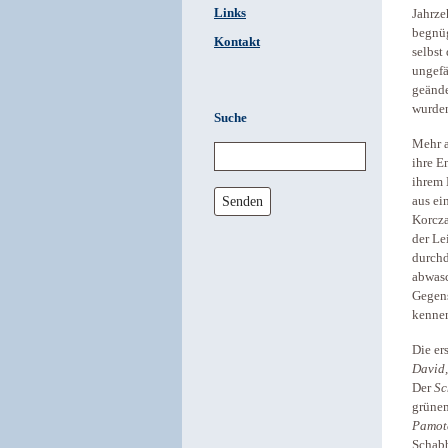
Links
Jahrze
begnüg
Kontakt
selbst
ungefä
geände
wurden
Suche
Mehr a
ihre E
ihrem 
Senden
aus ei
Korcza
der Le
durchd
abwasc
Gegens
kennen
Die er
David,
Der
Sc
grünem
Pamot
Schabb