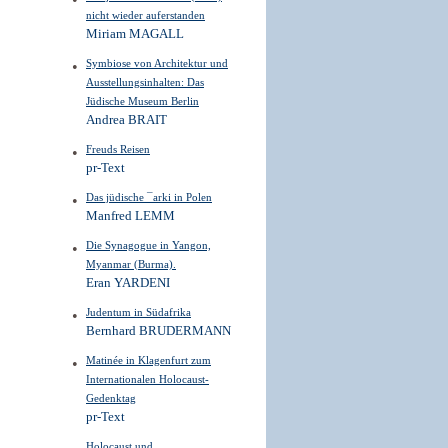
nicht wieder auferstanden
Miriam MAGALL
Symbiose von Architektur und
Ausstellungsinhalten: Das
Jüdische Museum Berlin
Andrea BRAIT
Freuds Reisen
pr-Text
Das jüdische ¯arki in Polen
Manfred LEMM
Die Synagogue in Yangon,
Myanmar (Burma).
Eran YARDENI
Judentum in Südafrika
Bernhard BRUDERMANN
Matinée in Klagenfurt zum
Internationalen Holocaust-
Gedenktag
pr-Text
Holocaust und