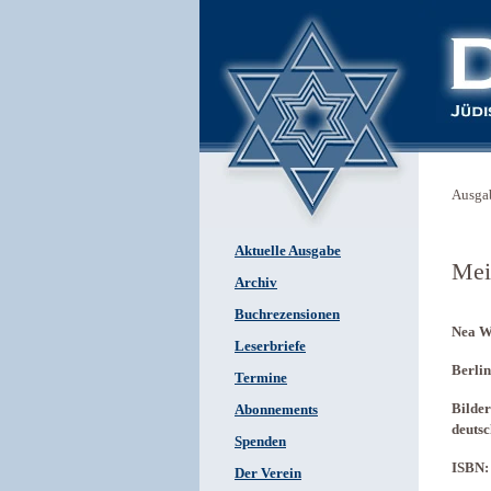
Ausga
Aktuelle Ausgabe
Mei
Archiv
Buchrezensionen
Nea We
Leserbriefe
Berlin
Termine
Bilder
Abonnements
deutsc
Spenden
ISBN:
Der Verein