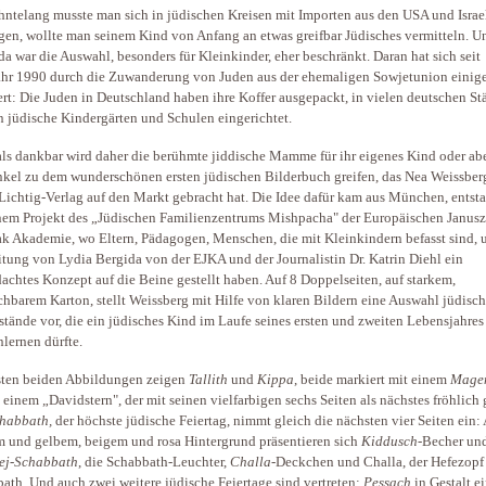
hntelang musste man sich in jüdischen Kreisen mit Importen aus den USA und Israe
en, wollte man seinem Kind von Anfang an etwas greifbar Jüdisches vermitteln. U
 da war die Auswahl, besonders für Kleinkinder, eher beschränkt. Daran hat sich seit
hr 1990 durch die Zuwanderung von Juden aus der ehemaligen Sowjetunion einig
rt: Die Juden in Deutschland haben ihre Koffer ausgepackt, in vielen deutschen St
 jüdische Kindergärten und Schulen eingerichtet.
ls dankbar wird daher die berühmte jiddische Mamme für ihr eigenes Kind oder abe
nkel zu dem wunderschönen ersten jüdischen Bilderbuch greifen, das Nea Weissber
Lichtig-Verlag auf den Markt gebracht hat. Die Idee dafür kam aus München, entst
nem Projekt des „Jüdischen Familienzentrums Mishpacha" der Europäischen Janusz
k Akademie, wo Eltern, Pädagogen, Menschen, die mit Kleinkindern befasst sind, 
itung von Lydia Bergida von der EJKA und der Journalistin Dr. Katrin Diehl ein
achtes Konzept auf die Beine gestellt haben. Auf 8 Doppelseiten, auf starkem,
hbarem Karton, stellt Weissberg mit Hilfe von klaren Bildern eine Auswahl jüdisch
tände vor, die ein jüdisches Kind im Laufe seines ersten und zweiten Lebensjahres
lernen dürfte.
sten beiden Abbildungen zeigen
Tallith
und
Kippa
, beide markiert mit einem
Mage
einem „Davidstern", der mit seinen vielfarbigen sechs Seiten als nächstes fröhlich g
habbath,
der höchste jüdische Feiertag, nimmt gleich die nächsten vier Seiten ein:
 und gelbem, beigem und rosa Hintergrund präsentieren sich
Kiddusch
-Becher un
ej-Schabbath
, die Schabbath-Leuchter,
Challa
-Deckchen und Challa, der Hefezopf 
ath. Und auch zwei weitere jüdische Feiertage sind vertreten:
Pessach
in Gestalt e