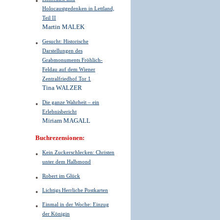
Holocaustgedenken in Lettland,
Teil II
Martin MALEK
Gesucht: Historische
Darstellungen des
Grabmonuments Fröhlich-
Feldau auf dem Wiener
Zentralfriedhof Tor 1
Tina WALZER
Die ganze Wahrheit – ein
Erlebnisbericht
Miriam MAGALL
Buchrezensionen:
Kein Zuckerschlecken: Christen
unter dem Halbmond
Robert im Glück
Lichtigs Herrliche Postkarten
Einmal in der Woche: Einzug
der Königin