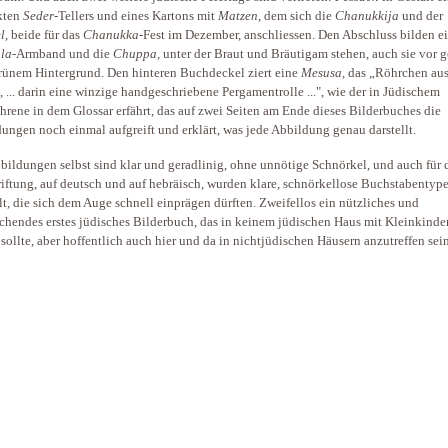
kten
Seder
-Tellers und eines Kartons mit
Matzen
, dem sich die
Chanukkija
und der
l
, beide für das
Chanukka
-Fest im Dezember, anschliessen. Den Abschluss bilden ei
la
-Armband und die
Chuppa,
unter der Braut und Bräutigam stehen, auch sie vor 
rünem Hintergrund. Den hinteren Buchdeckel ziert eine
Mesusa,
das „Röhrchen au
, ... darin eine winzige handgeschriebene Pergamentrolle ...", wie der in Jüdischem
hrene in dem Glossar erfährt, das auf zwei Seiten am Ende dieses Bilderbuches die
ungen noch einmal aufgreift und erklärt, was jede Abbildung genau darstellt.
bildungen selbst sind klar und geradlinig, ohne unnötige Schnörkel, und auch für 
iftung, auf deutsch und auf hebräisch, wurden klare, schnörkellose Buchstabentyp
t, die sich dem Auge schnell einprägen dürften. Zweifellos ein nützliches und
chendes erstes jüdisches Bilderbuch, das in keinem jüdischen Haus mit Kleinkinde
 sollte, aber hoffentlich auch hier und da in nichtjüdischen Häusern anzutreffen sei