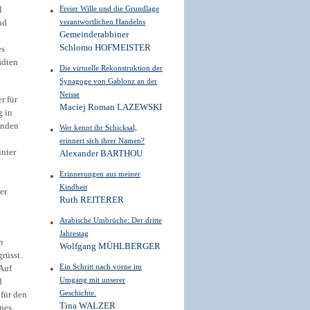
Freier Wille und die Grundlage
l
verantwortlichen Handelns
nd
Gemeinderabbiner
Schlomo HOFMEISTER
es
ädten
Die virtuelle Rekonstruktion der
Synagoge von Gablonz an der
Neisse
r für
Maciej Roman LAZEWSKI
g in
anden
Wer kennt ihr Schicksal,
erinnert sich ihrer Namen?
unter
Alexander BARTHOU
Erinnerungen aus meiner
Kindheit
er
Ruth REITERER
Arabische Umbrüche: Der dritte
Jahrestag
n
Wolfgang MÜHLBERGER
rüsst.
Ein Schritt nach vorne im
 Auf
Umgang mit unserer
d
Geschichte.
für den
Tina WALZER
ines