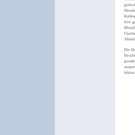
gedec
Dreide
Kabba
bzw. g
Metall
Unerfa
Abbild
Die Ab
Beschr
gewähl
anspre
fehlen