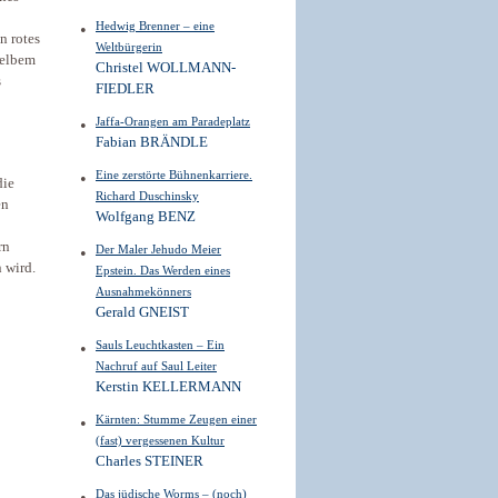
Hedwig Brenner – eine
n rotes
Weltbürgerin
gelbem
Christel WOLLMANN-
s
FIEDLER
Jaffa-Orangen am Paradeplatz
Fabian BRÄNDLE
Eine zerstörte Bühnenkarriere.
die
Richard Duschinsky
en
Wolfgang BENZ
rn
Der Maler Jehudo Meier
n wird.
Epstein. Das Werden eines
Ausnahmekönners
Gerald GNEIST
Sauls Leuchtkasten – Ein
Nachruf auf Saul Leiter
Kerstin KELLERMANN
Kärnten: Stumme Zeugen einer
(fast) vergessenen Kultur
Charles STEINER
Das jüdische Worms – (noch)