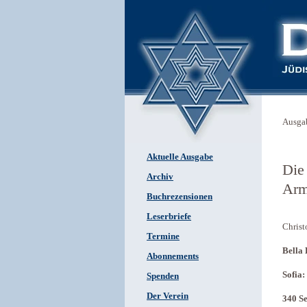
Ausga
Aktuelle Ausgabe
Die
Archiv
Arm
Buchrezensionen
Leserbriefe
Christ
Termine
Bella
Abonnements
Sofia:
Spenden
Der Verein
340 Se