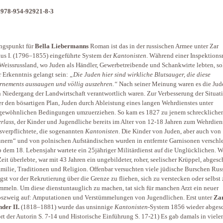
 978-954-92921-8-3
ngspunkt für
Bella
Liebermanns
Roman ist das in der russischen Armee unter Zar
us I. (1796–1855) eingeführte System der
Kantonisten
. Während einer Inspektionsr
Weissrussland, wo Juden als Händler, Gewerbetreibende und Schankwirte lebten, sol
r Erkenntnis gelangt sein:
„Die Juden hier sind wirkliche Blutsauger, die diese
nements aussaugen und völlig auszehren.“
Nach seiner Meinung waren es die Jude
n Niedergang der Landwirtschaft verantwortlich waren. Zur Verbesserung der Situat
 er den bösartigen Plan, Juden durch Ableistung eines langen Wehrdienstes unter
gewöhnlichen Bedingungen umzuerziehen. So kam es 1827 zu jenem schreckliche
rlass
, der Kinder und Jugendliche bereits im Alter von 12-18 Jahren zum Wehrdien
verpflichtete, die sogenannten
Kantonisten
. Die Kinder von Juden, aber auch von
nern“ und von polnischen Aufständischen wurden in entfernte Garnisonen verschl
 dem 18. Lebensjahr wartete ein 25jähriger Militärdienst auf die Unglücklichen. W
Zeit überlebte, war mit 43 Jahren ein ungebildeter, roher, seelischer Krüppel, abgesc
milie, Traditionen und Religion. Offenbar versuchten viele jüdische Burschen Rus
gst vor der Rekrutierung über die Grenze zu fliehen, sich zu verstecken oder selbst
mmeln. Um diese dienstuntauglich zu machen, tat sich für manchen Arzt ein neuer
szweig auf: Amputationen und Verstümmelungen von Jugendlichen. Erst unter
Za
der II.
(1818–1881) wurde das unsinnige
Kantonisten
-System 1856 wieder abgesc
rt der Autorin S. 7-14 und Historische Einführung S. 17-21) Es gab damals in viele