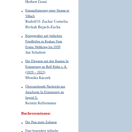
Herbert Gossi
Entnazifizierung einer Strasse in
Villach
Rudolf O. Zucha/ Cornelia
Rivkah Bejach-Zucha
Kriegsgräber auf jüdischen
Friedhöfen in Krakau Vom
Ersten Weltkrieg bis 1939
Jan Schubert
Der Elegante mit den Kanten In
Erinnerung an Rolf Kühn s. A.
(1929 – 2022)
Monika Kaczek
Überraschende Nachricht aus
Auschwitz In Erinnerung an
Ingrid G.
Kerstin Kellermann
Buchrezensionen:
Der Pass mein Zuhause
Eine besondere jüdische