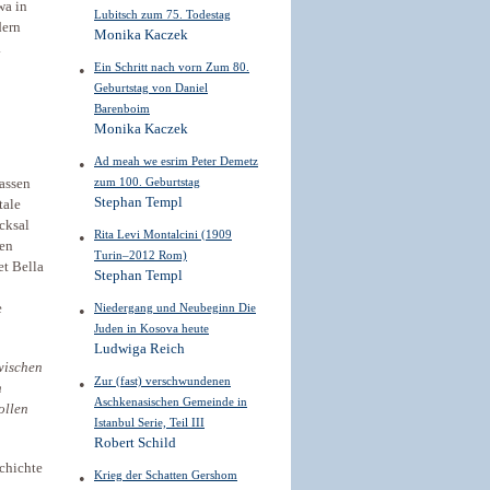
wa in
Lubitsch zum 75. Todestag
dern
Monika Kaczek
.
Ein Schritt nach vorn Zum 80.
Geburtstag von Daniel
Barenboim
Monika Kaczek
Ad meah we esrim Peter Demetz
zum 100. Geburtstag
rassen
Stephan Templ
tale
cksal
Rita Levi Montalcini (1909
hen
Turin–2012 Rom)
et Bella
Stephan Templ
e
Niedergang und Neubeginn Die
Juden in Kosova heute
Ludwiga Reich
wischen
Zur (fast) verschwundenen
n
Aschkenasischen Gemeinde in
ollen
Istanbul Serie, Teil III
Robert Schild
schichte
Krieg der Schatten Gershom