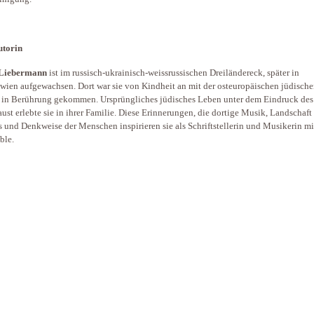
utorin
 Liebermann
ist im russisch-ukrainisch-weissrussischen Dreiländereck, später in
ien aufgewachsen. Dort war sie von Kindheit an mit der osteuropäischen jüdisch
 in Berührung gekommen. Ursprüngliches jüdisches Leben unter dem Eindruck des
ust erlebte sie in ihrer Familie. Diese Erinnerungen, die dortige Musik, Landschaft
 und Denkweise der Menschen inspirieren sie als Schriftstellerin und Musikerin mi
ble.