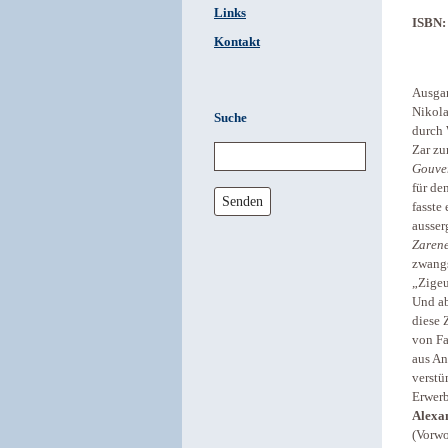
Links
ISBN:
Kontakt
Ausga
Nikola
Suche
durch 
Zar zu
Gouver
für de
Senden
fasste
ausser
Zarene
zwangs
„Zigeu
Und ab
diese 
von Fa
aus An
verstü
Erwerb
Alexan
(Vorwo