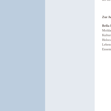
Zur A
Bella
Moldaw
Kultur
Holoca
Lebens
Ensem