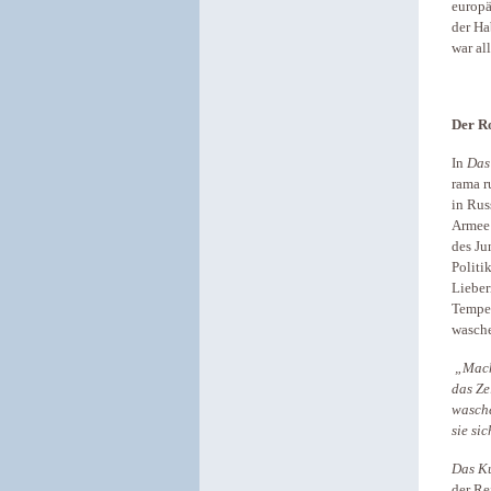
europä
der Ha
war al
Der 
In
Das
rama r
in Rus
Armee
des Ju
Politi
Lieber
Tempel
wasche
„Mach
das Ze
wasche
sie si
Das K
der Re