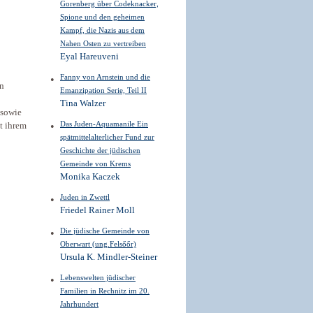
Gorenberg über Codeknacker,
Spione und den geheimen
Kampf, die Nazis aus dem
Nahen Osten zu vertreiben
Eyal Hareuveni
Fanny von Arnstein und die
en
Emanzipation Serie, Teil II
Tina Walzer
 sowie
Das Juden-Aquamanile Ein
t ihrem
spätmittelalterlicher Fund zur
Geschichte der jüdischen
Gemeinde von Krems
Monika Kaczek
Juden in Zwettl
Friedel Rainer Moll
Die jüdische Gemeinde von
Oberwart (ung.Felsőőr)
Ursula K. Mindler-Steiner
Lebenswelten jüdischer
Familien in Rechnitz im 20.
Jahrhundert