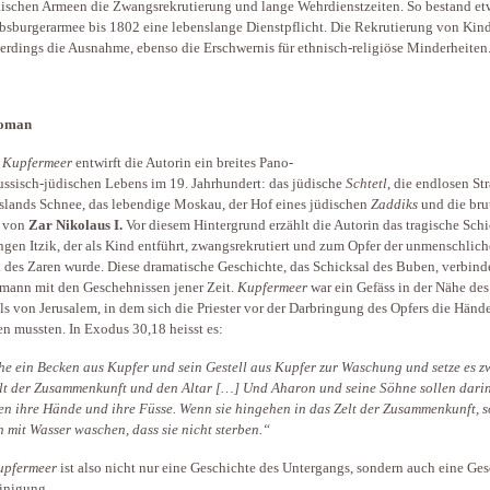
ischen Armeen die Zwangsrekrutierung und lange Wehrdienstzeiten. So bestand et
bsburgerarmee bis 1802 eine lebenslange Dienstpflicht. Die Rekrutierung von Kin
lerdings die Ausnahme, ebenso die Erschwernis für ethnisch-religiöse Minderheiten
Roman
 Kupfermeer
entwirft die Autorin ein breites Pano-
ussisch-jüdischen Lebens im 19. Jahrhundert: das jüdische
Schtetl
, die endlosen St
slands Schnee, das lebendige Moskau, der Hof eines jüdischen
Zaddiks
und die bru
 von
Zar Nikolaus I.
Vor diesem Hintergrund erzählt die Autorin das tragische Schi
ngen Itzik, der als Kind entführt, zwangsrekrutiert und zum Opfer der unmenschlic
k des Zaren wurde. Diese dramatische Geschichte, das Schicksal des Buben, verbind
mann mit den Geschehnissen jener Zeit.
Kupfermeer
war ein Gefäss in der Nähe des
s von Jerusalem, in dem sich die Priester vor der Darbringung des Opfers die Händ
n mussten. In Exodus 30,18 heisst es:
e ein Becken aus Kupfer und sein Gestell aus Kupfer zur Waschung und setze es z
lt der Zusammenkunft und den Altar […] Und Aharon und seine Söhne sollen dari
n ihre Hände und ihre Füsse. Wenn sie hingehen in das Zelt der Zusammenkunft, s
ch mit Wasser waschen, dass sie nicht sterben.“
upfermeer
ist also nicht nur eine Geschichte des Untergangs, sondern auch eine Ge
inigung.