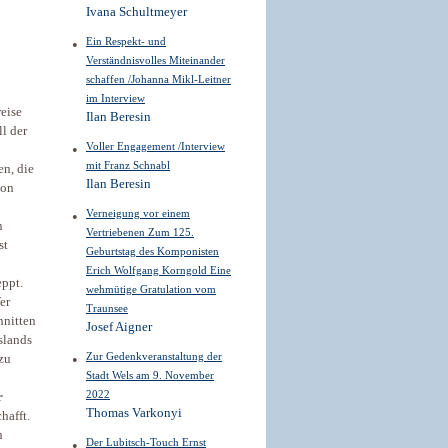
Ivana Schultmeyer
Ein Respekt- und
Verständnisvolles Miteinander
schaffen /Johanna Mikl-Leitner
im Interview
eise
Ilan Beresin
l der
Voller Engagement /Interview
mit Franz Schnabl
n, die
Ilan Beresin
ion
Verneigung vor einem
n
Vertriebenen Zum 125.
st
Geburtstag des Komponisten
Erich Wolfgang Korngold Eine
eppt.
wehmütige Gratulation vom
er
Traunsee
hnitten
Josef Aigner
slands
Zur Gedenkveranstaltung der
 zu
Stadt Wels am 9. November
2022
r
Thomas Varkonyi
hafft.
n
Der Lubitsch-Touch Ernst