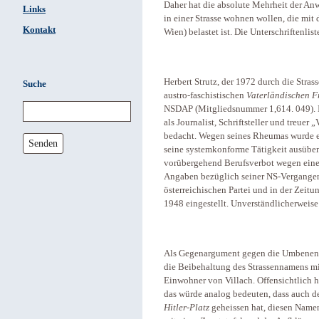
Daher hat die absolute Mehrheit der Anw
Links
in einer Strasse wohnen wollen, die mi
Kontakt
Wien) belastet ist. Die Unterschriftenlis
Herbert Strutz, der 1972 durch die Stra
Suche
austro-faschistischen
Vaterländischen F
NSDAP (Mitgliedsnummer 1,614. 049). I
als Journalist, Schriftsteller und treue
bedacht. Wegen seines Rheumas wurde er
Senden
seine systemkonforme Tätigkeit ausübe
vorübergehend Berufsverbot wegen eines 
Angaben bezüglich seiner NS-Vergangenhe
österreichischen Partei und in der Zeit
1948 eingestellt. Unverständlicherweis
Als Gegenargument gegen die Umbenennu
die Beibehaltung des Strassennamens mit 
Einwohner von Villach. Offensichtlich h
das würde analog bedeuten, dass auch de
Hitler-Platz
geheissen hat, diesen Name