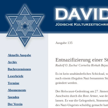
Ausgabe 135
Aktuelle Ausgabe
Entnazifizierung einer S
Archiv
Rudolf O. Zucha/ Cornelia Rivkah Beja
Buchrezensionen
Es ist kein unabänderliches Schicksal, w
Leserbriefe
nach einem illegalen Nazi benannten St
geändert werden.
Termine
Abonnements
Der
Holocaust
-Gedenktag am 27. Jänner
Auschwitz durch die
Rote Armee,
war der
Spenden
lassen. Es war die Gelegenheit, Strasse
Der Verein
des Nazi-Ungeists schuldig gemacht hat