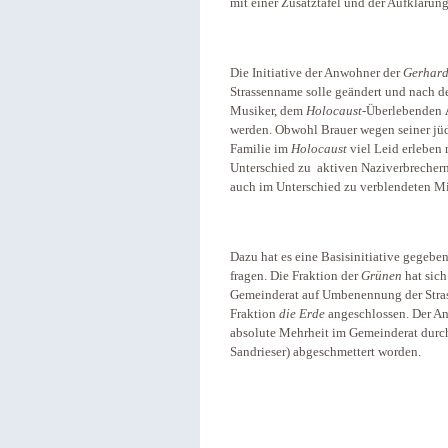
mit einer Zusatztafel und der Aufklärung
Die Initiative der Anwohner der
Gerhard
Strassenname solle geändert und nach d
Musiker, dem
Holocaust
-Überlebenden
werden. Obwohl Brauer wegen seiner jüdi
Familie im
Holocaust
viel Leid erleben 
Unterschied zu aktiven Naziverbrechern
auch im Unterschied zu verblendeten Mi
Dazu hat es eine Basisinitiative gegeben
fragen. Die Fraktion der
Grünen
hat sich
Gemeinderat auf Umbenennung der Strass
Fraktion
die Erde
angeschlossen. Der Ant
absolute Mehrheit im Gemeinderat durc
Sandrieser) abgeschmettert worden.