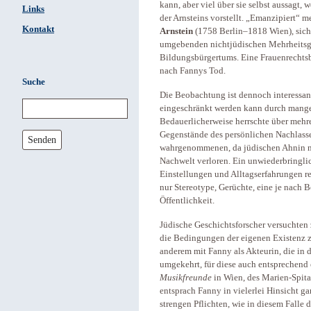
kann, aber viel über sie selbst aussagt, 
Links
der Arnsteins vorstellt. „Emanzipiert“ m
Kontakt
Arnstein
(1758 Berlin–1818 Wien), sich
umgebenden nichtjüdischen Mehrheitsges
Bildungsbürgertums. Eine Frauenrechtsb
nach Fannys Tod.
Suche
Die Beobachtung ist dennoch interessan
eingeschränkt werden kann durch mangelh
Bedauerlicherweise herrschte über mehre
Gegenstände des persönlichen Nachlasse
Senden
wahrgenommenen, da jüdischen Ahnin n
Nachwelt verloren. Ein unwiederbringli
Einstellungen und Alltagserfahrungen res
nur Stereotype, Gerüchte, eine je nach 
Öffentlichkeit.
Jüdische Geschichtsforscher versuchten 
die Bedingungen der eigenen Existenz z
anderem mit Fanny als Akteurin, die in
umgekehrt, für diese auch entsprechend e
Musikfreunde
in Wien, des Marien-Spital
entsprach Fanny in vielerlei Hinsicht 
strengen Pflichten, wie in diesem Falle 