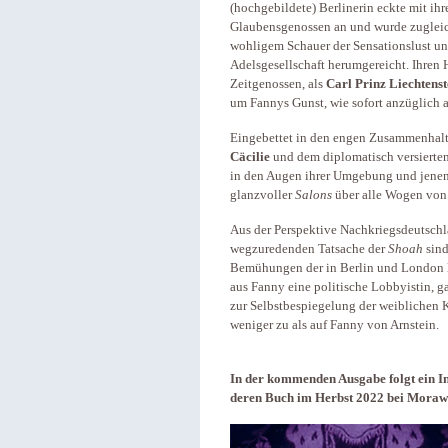
(hochgebildete) Berlinerin eckte mit ihr
Glaubensgenossen an und wurde zugleic
wohligem Schauer der Sensationslust un
Adelsgesellschaft herumgereicht. Ihren 
Zeitgenossen, als
Carl Prinz Liechtenst
um Fannys Gunst, wie sofort anzüglich 
Eingebettet in den engen Zusammenhalt 
Cäcilie
und dem diplomatisch versiert
in den Augen ihrer Umgebung und jenen 
glanzvoller
Salons
über alle Wogen von
Aus der Perspektive Nachkriegsdeutschl
wegzuredenden Tatsache der
Shoah
sind
Bemühungen der in Berlin und London le
aus Fanny eine politische Lobbyistin, g
zur Selbstbespiegelung der weiblichen K
weniger zu als auf Fanny von Arnstein.
In der kommenden Ausgabe folgt ein I
deren Buch
im Herbst 2022 bei
Morawa