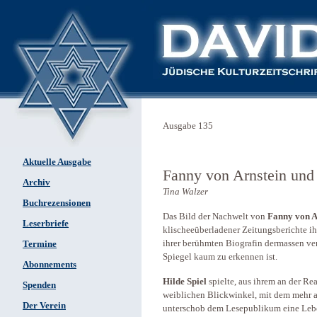
Ausgabe 135
Aktuelle Ausgabe
Fanny von Arnstein und 
Archiv
Tina Walzer
Buchrezensionen
Das Bild der Nachwelt von
Fanny von A
Leserbriefe
klischeeüberladener Zeitungsberichte ih
ihrer berühmten Biografin dermassen verz
Termine
Spiegel kaum zu erkennen ist.
Abonnements
Hilde Spiel
spielte, aus ihrem an der Rea
Spenden
weiblichen Blickwinkel, mit dem mehr a
Der Verein
unterschob dem Lesepublikum eine Leben