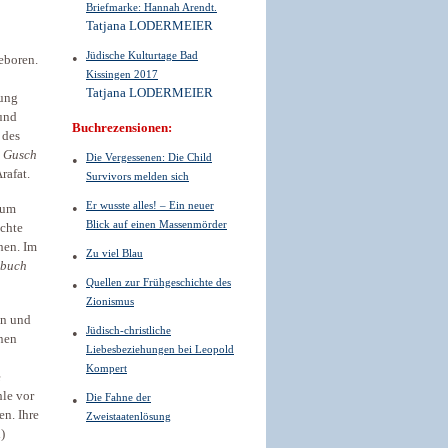
Briefmarke: Hannah Arendt.
Tatjana LODERMEIER
Jüdische Kulturtage Bad
eboren.
Kissingen 2017
Tatjana LODERMEIER
gung
und
Buchrezensionen:
 des
s
Gusch
Die Vergessenen: Die Child
rafat.
Survivors melden sich
Er wusste alles! – Ein neuer
zum
Blick auf einen Massenmörder
echte
hen. Im
Zu viel Blau
ebuch
Quellen zur Frühgeschichte des
Zionismus
in und
Jüdisch-christliche
nnen
Liebesbeziehungen bei Leopold
Kompert
e
hle vor
Die Fahne der
en. Ihre
Zweistaatenlösung
)