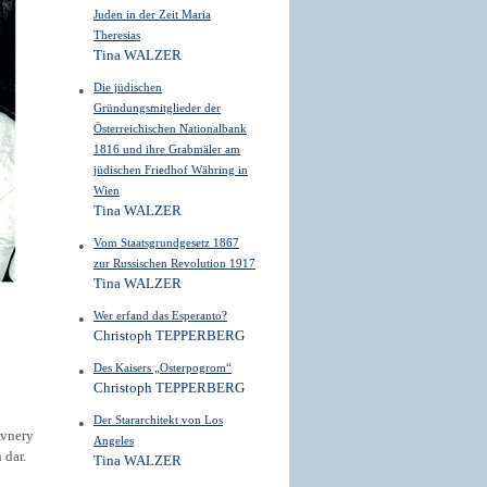
Juden in der Zeit Maria
Theresias
Tina WALZER
Die jüdischen
Gründungsmitglieder der
Österreichischen Nationalbank
1816 und ihre Grabmäler am
jüdischen Friedhof Währing in
Wien
Tina WALZER
Vom Staatsgrundgesetz 1867
zur Russischen Revolution 1917
Tina WALZER
Wer erfand das Esperanto?
Christoph TEPPERBERG
Des Kaisers „Osterpogrom“
Christoph TEPPERBERG
Der Stararchitekt von Los
Avnery
Angeles
 dar.
Tina WALZER