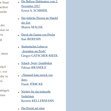
Die Balfour-Deklaration vom 2.
n Staat
November 1917
achtet.
Erwin A. SCHMIDL
treibt
Das jüdische Florenz im Wandel
der Zeit
 der
Martin MALEK
ise ist
eis
Durch die Gassen von Djerba
Ilan BERESIN
ng
Studentisches Leben in
„Jerusalem am Pruth“
t muss
Gregor GATSCHER-RIEDL
Schach, Sport, Geselligkeit
tikel
Fabian BRÄNDLE
e, vor
»Niemand kam zurück von
die in
dort«
en
Frank JÖDICKE
h mögen.
Wichtig für das kulturelle
meine
Gedächtnis
Kerstin KELLERMANN
Das Porträt auf einer