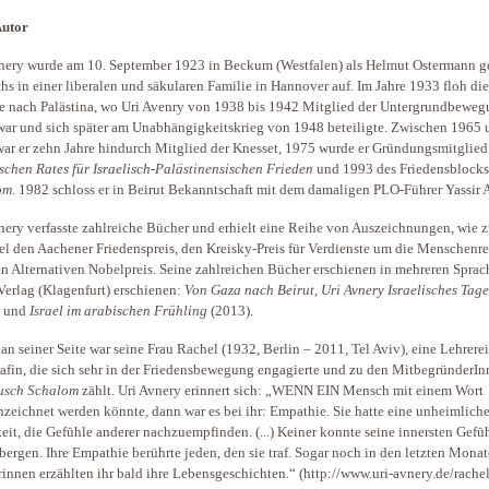
utor
nery wurde am 10. September 1923 in Beckum (Westfalen) als Helmut Ostermann g
hs in einer liberalen und säkularen Familie in Hannover auf. Im Jahre 1933 floh die
e nach Palästina, wo Uri Avenry von 1938 bis 1942 Mitglied der Untergrundbewe
war und sich später am Unabhängigkeitskrieg von 1948 beteiligte. Zwischen 1965 
ar er zehn Jahre hindurch Mitglied der Knesset, 1975 wurde er Gründungsmitglied
ischen Rates für Israelisch-Palästinensischen Frieden
und 1993 des Friedensblock
om
. 1982 schloss er in Beirut Bekanntschaft mit dem damaligen PLO-Führer Yassir A
nery verfasste zahlreiche Bücher und erhielt eine Reihe von Auszeichnungen, wie 
el den Aachener Friedenspreis, den Kreisky-Preis für Verdienste um die Menschenr
n Alternativen Nobelpreis. Seine zahlreichen Bücher erschienen in mehreren Sprac
Verlag (Klagenfurt) erschienen:
Von Gaza nach Beirut, Uri Avnery Israelisches Tag
) und
Israel im arabischen Frühling
(2013).
an seiner Seite war seine Frau Rachel (1932, Berlin – 2011, Tel Aviv), eine Lehrere
afin, die sich sehr in der Friedensbewegung engagierte und zu den MitbegründerI
usch Schalom
zählt. Uri Avnery erinnert sich: „WENN EIN Mensch mit einem Wort
zeichnet werden könnte, dann war es bei ihr: Empathie. Sie hatte eine unheimlich
eit, die Gefühle anderer nachzuempfinden. (...) Keiner konnte seine innersten Gefü
rbergen. Ihre Empathie berührte jeden, den sie traf. Sogar noch in den letzten Monat
rinnen erzählten ihr bald ihre Lebensgeschichten.“ (http://www.uri-avnery.de/rachel