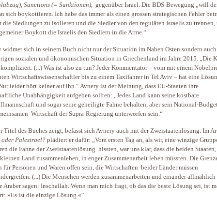
labzug), Sanctions (= Sanktionen),
gegenüber Israel. Die BDS-Bewegung „will de
 an sich boykottieren. Ich habe das immer als einen grossen strategischen Fehler betr
t die Siedlungen zu isolieren und die Siedler von den regulären Israelis zu trennen, 
lgemeiner Boykott die Israelis den Siedlern in die Arme.“
 widmet sich in seinem Buch nicht nur der Situation im Nahen Osten sondern auch
rigen sozialen und ökonomischen Situation in Griechenland im Jahre 2015. „Die Kr
kompliziert. (...) Was ist also zu tun? Jeder Kommentator – vom mit einem Nobelpr
ten Wirtschaftswissenschaftler bis zu einem Taxifahrer in Tel Aviv – hat eine Lösu
 Nur leider hört keiner auf ihn.“ Avnery ist der Meinung, dass EU-Staaten ihre
haftliche Unabhängigkeit aufgeben sollten: „Jedes Land kann seine kostbare
llmannschaft und sogar seine geheiligte Fahne behalten, aber sein National-Budge
meinsamen Wirtschaft der Supra-Regierung unterworfen sein.“
r Titel des Buches zeigt, befasst sich Avnery auch mit der Zweistaatenlösung. Im Ar
n oder Palestrael?
plädiert er dafür: „Vom ersten Tag an, als wir, eine winzige Grupp
ren die Fahne der Zweistaatenlösung hissten, war uns klar, dass die beiden Staaten, 
kleinen Land zusammenleben, in enger Zusammenarbeit leben müssten. Die Grenz
 für Personen und Waren offen sein, die Wirtschaften beider Länder müssen
ndergreifen. (...) Die Menschen werden zusammenarbeiten und einander allmählic
e Araber sagen: Inschallah. Wenn man mich fragt, ob das die beste Lösung sei, ist 
t: »Es ist die einzige Lösung.«“