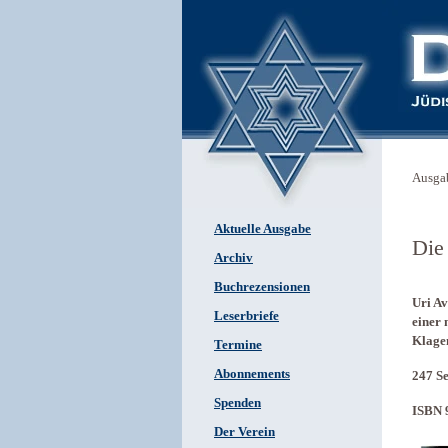
Ausga
Aktuelle Ausgabe
Die
Archiv
Buchrezensionen
Uri Av
Leserbriefe
einer 
Klagen
Termine
Abonnements
247 Se
Spenden
ISBN 
Der Verein