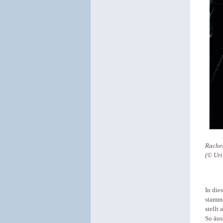
Rachel
(© Uri
In die
stamme
stellt
So äus