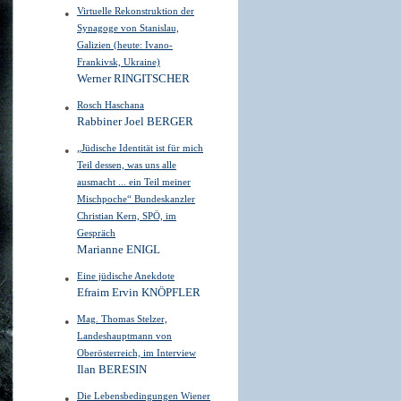
Virtuelle Rekonstruktion der
Synagoge von Stanislau,
Galizien (heute: Ivano-
Frankivsk, Ukraine)
Werner RINGITSCHER
Rosch Haschana
Rabbiner Joel BERGER
„Jüdische Identität ist für mich
Teil dessen, was uns alle
ausmacht ... ein Teil meiner
Mischpoche“ Bundeskanzler
Christian Kern, SPÖ, im
Gespräch
Marianne ENIGL
Eine jüdische Anekdote
Efraim Ervin KNÖPFLER
Mag. Thomas Stelzer,
Landeshauptmann von
Oberösterreich, im Interview
Ilan BERESIN
Die Lebensbedingungen Wiener