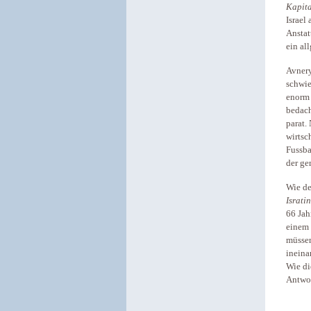
Kapita
Israel
Anstat
ein al
Avnery
schwie
enorm 
bedach
parat.
wirtsc
Fussba
der ge
Wie de
Israti
66 Jah
einem 
müssen
ineina
Wie di
Antwor