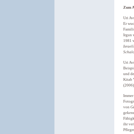
Zum A
Uri Av
Er wuc
Famili
Irgun 
1981 w
Israel
Schal
Uri Av
Beispi
und de
Kitab 
(2006
Immer 
Fotogr
von
G
gekenn
Fähigk
ihr ve
Pflege