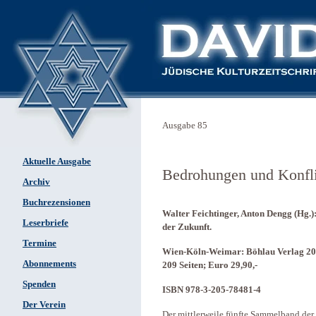
Ausgabe 85
Aktuelle Ausgabe
Bedrohungen und Konfli
Archiv
Buchrezensionen
Walter Feichtinger, Anton Dengg (Hg.)
Leserbriefe
der Zukunft.
Termine
Wien-Köln-Weimar: Böhlau Verlag 20
Abonnements
209 Seiten; Euro 29,90,-
Spenden
ISBN 978-3-205-78481-4
Der Verein
Der mittlerweile fünfte Sammelband der 