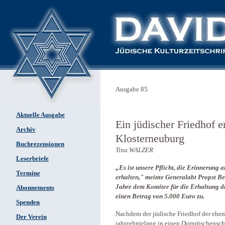
Ausgabe 85
Aktuelle Ausgabe
Ein jüdischer Friedhof e
Archiv
Klosterneuburg
Buchrezensionen
Tina WALZER
Leserbriefe
„Es ist unsere Pflicht, die Erinnerung 
Termine
erhalten," meinte Generalabt Propst Be
Jahre dem Komitee für die Erhaltung d
Abonnements
einen Betrag von 5.000 Euro zu.
Spenden
Nachdem der jüdische Friedhof der ehe
Der Verein
jahrzehntelang in einen Dornröschensch