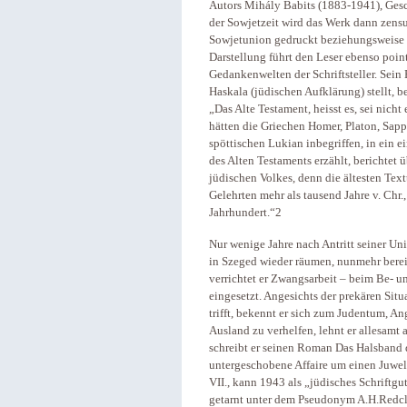
Autors Mihály Babits (1883-1941), Geschi
der Sowjetzeit wird das Werk dann zensur
Sowjetunion gedruckt beziehungsweise v
Darstellung führt den Leser ebenso point
Gedankenwelten der Schriftsteller. Sein E
Haskala (jüdischen Aufklärung) stellt, b
„Das Alte Testament, heisst es, sei nicht 
hätten die Griechen Homer, Platon, Sapp
spöttischen Lukian inbegriffen, in ein 
des Alten Testaments erzählt, berichtet 
jüdischen Volkes, denn die ältesten Tex
Gelehrten mehr als tausend Jahre v. Chr.
Jahrhundert.“2
Nur wenige Jahre nach Antritt seiner Uni
in Szeged wieder räumen, nunmehr bereit
verrichtet er Zwangsarbeit – beim Be- u
eingesetzt. Angesichts der prekären Situ
trifft, bekennt er sich zum Judentum, An
Ausland zu verhelfen, lehnt er allesamt
schreibt er seinen Roman Das Halsband d
untergeschobene Affaire um einen Juwelen
VII., kann 1943 als „jüdisches Schriftg
getarnt unter dem Pseudonym A.H.Redcli