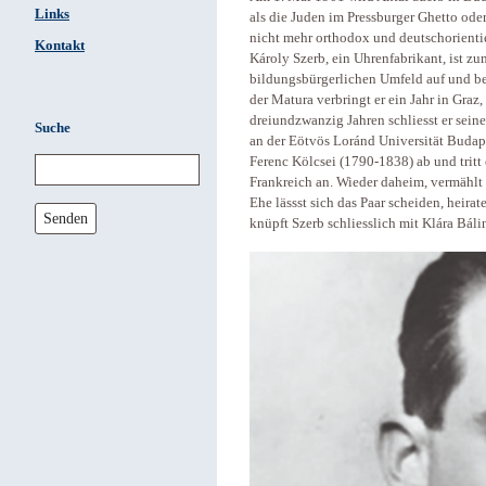
Links
als die Juden im Pressburger Ghetto od
nicht mehr orthodox und deutschorientie
Kontakt
Károly Szerb, ein Uhrenfabrikant, ist z
bildungsbürgerlichen Umfeld auf und be
der Matura verbringt er ein Jahr in Graz
dreiundzwanzig Jahren schliesst er sein
Suche
an der Eötvös Loránd Universität Budape
Ferenc Kölcsei (1790-1838) ab und tritt 
Frankreich an. Wieder daheim, vermählt 
Ehe lässst sich das Paar scheiden, heira
Senden
knüpft Szerb schliesslich mit Klára Bál