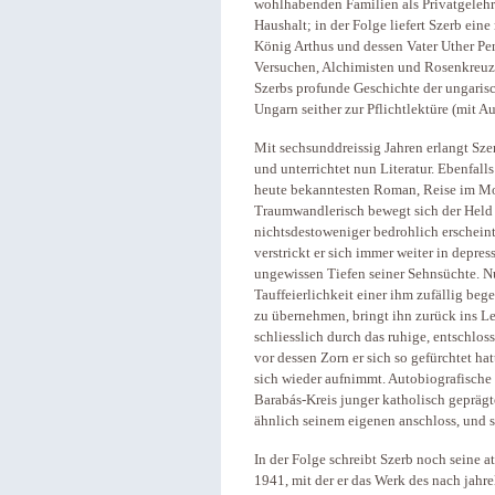
wohlhabenden Familien als Privatgelehrt
Haushalt; in der Folge liefert Szerb ein
König Arthus und dessen Vater Uther Pe
Versuchen, Alchimisten und Rosenkreuze
Szerbs profunde Geschichte der ungarisc
Ungarn seither zur Pflichtlektüre (mit A
Mit sechsunddreissig Jahren erlangt Sze
und unterrichtet nun Literatur. Ebenfalls
heute bekanntesten Roman, Reise im Mond
Traumwandlerisch bewegt sich der Held d
nichtsdestoweniger bedrohlich erschein
verstrickt er sich immer weiter in depre
ungewissen Tiefen seiner Sehnsüchte. Nu
Tauffeierlichkeit einer ihm zufällig be
zu übernehmen, bringt ihn zurück ins Le
schliesslich durch das ruhige, entschlos
vor dessen Zorn er sich so gefürchtet ha
sich wieder aufnimmt. Autobiografische 
Barabás-Kreis junger katholisch geprägt
ähnlich seinem eigenen anschloss, und 
In der Folge schreibt Szerb noch seine 
1941, mit der er das Werk des nach jah