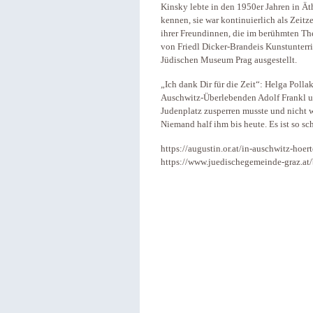
Kinsky lebte in den 1950er Jahren in Ät
kennen, sie war kontinuierlich als Zeit
ihrer Freundinnen, die im berühmten Th
von Friedl Dicker-Brandeis Kunstunterri
Jüdischen Museum Prag ausgestellt.
„Ich dank Dir für die Zeit“: Helga Poll
Auschwitz-Überlebenden Adolf Frankl unt
Judenplatz zusperren musste und nicht w
Niemand half ihm bis heute. Es ist so sc
https://augustin.or.at/in-auschwitz-hoer
https://www.juedischegemeinde-graz.at/b