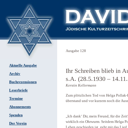
Ausgabe 128
Aktuelle Ausgabe
Ihr Schreiben blieb in 
Archiv
s.A. (28.5.1930 – 14.11
Buchrezensionen
Kerstin Kellermann
Leserbriefe
Zum plötzlichen Tod von Helga Pollak-
Termine
überstand und vor kurzem noch die Ausst
Abonnements
Spenden
„Ich dank‘ Dir, mein Freund, für die Ze
wirklich ein Ohrwurm. Seitdem Helga Po
Der Verein
Leben geschieden ist, geht mir das Lie