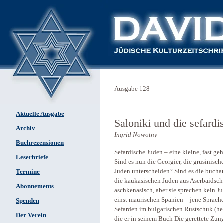
Ausgabe 128
Aktuelle Ausgabe
Saloniki und die sefard
Archiv
Ingrid Nowotny
Buchrezensionen
Sefardische Juden – eine kleine, fast ge
Leserbriefe
Sind es nun die Georgier, die grusinisc
Juden unterscheiden? Sind es die bucha
Termine
die kaukasischen Juden aus Aserbaidscha
Abonnements
aschkenasisch, aber sie sprechen kein J
einst maurischen Spanien – jene Sprache,
Spenden
Sefarden im bulgarischen Rustschuk (heu
Der Verein
die er in seinem Buch Die gerettete Zun