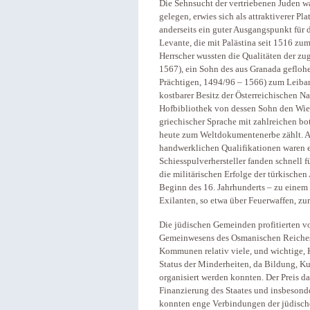
Die Sehnsucht der vertriebenen Juden w
gelegen, erwies sich als attraktiverer Pl
anderseits ein guter Ausgangspunkt für 
Levante, die mit Palästina seit 1516 z
Herrscher wussten die Qualitäten der 
1567), ein Sohn des aus Granada geflo
Prächtigen, 1494/96 – 1566) zum Leibar
kostbarer Besitz der Österreichischen N
Hofbibliothek von dessen Sohn den Wie
griechischer Sprache mit zahlreichen bo
heute zum Weltdokumentenerbe zählt. A
handwerklichen Qualifikationen waren e
Schiesspulverhersteller fanden schnell 
die militärischen Erfolge der türkische
Beginn des 16. Jahrhunderts – zu einem 
Exilanten, so etwa über Feuerwaffen, zu
Die jüdischen Gemeinden profitierten v
Gemeinwesens des Osmanischen Reiches.
Kommunen relativ viele, und wichtige, 
Status der Minderheiten, da Bildung, K
organisiert werden konnten. Der Preis da
Finanzierung des Staates und insbesond
konnten enge Verbindungen der jüdisch