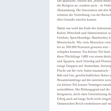
Die spanische Theorie des „reinen Blutes
die Religion an, sondern auch – in Verb
Abstammung. Die Assoziation mit den Nü
schützte die Vertreibung von der Iberisc
über Getaufte urteilen konnte.
Damit war wohl das Ende des Judentums a
Kultur, Wirtschaft und Administration wa
Gelehrte, Sprachkundige, Handwerker, ku
Mittelschicht. Wie viele Menschen vertr
bis zu 300.000 Personen gewesen sein – 
schöpfen konnten. Ein kleiner Teil fand 
diese Flüchtlinge 1488 von einem ähnli
und Ägypten, auch Venedig und Florenz
einige Gruppen auf. Amsterdam, Antwer
Flucht war für viele Juden traumatisch –
Hab und Gut, gesellschaftlichen Status u
Neuankömmlinge auf der untersten sozia
ein kleiner Teil konnte Vermögen transf
weiterführen. Der Bildungsgrad und die 
Integration, doch ohne Unterstützung d
Erfolg auch auf lange Sicht nicht eingetr
Osmanischen Reich niederlassen und wa