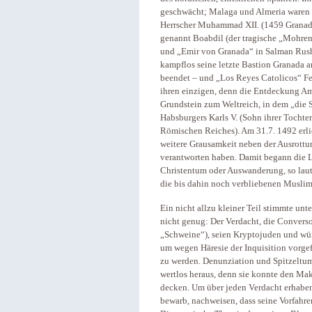
geschwächt; Malaga und Almeria waren s
Herrscher Muhammad XII. (1459 Granada
genannt Boabdil (der tragische „Mohre
und „Emir von Granada“ in Salman Rushd
kampflos seine letzte Bastion Granada a
beendet – und „Los Reyes Catolicos“ Fe
ihren einzigen, denn die Entdeckung Ame
Grundstein zum Weltreich, in dem „die S
Habsburgers Karls V. (Sohn ihrer Tochte
Römischen Reiches). Am 31.7. 1492 erli
weitere Grausamkeit neben der Ausrottu
verantworten haben. Damit begann die L
Christentum oder Auswanderung, so laut
die bis dahin noch verbliebenen Muslime
Ein nicht allzu kleiner Teil stimmte un
nicht genug: Der Verdacht, die Conversos
„Schweine“), seien Kryptojuden und wür
um wegen Häresie der Inquisition vorge
zu werden. Denunziation und Spitzeltum b
wertlos heraus, denn sie konnte den Mak
decken. Um über jeden Verdacht erhaben 
bewarb, nachweisen, dass seine Vorfahre