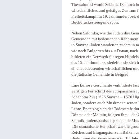
Thessaloniki wurde Selânik. Dennoch beh
wirtschaftliches und geistiges Zentrum 
Freiheitskampf im 19. Jahrhundert bei; 
Buchdruckes zeugen davon.
Neben Salonika, wie die Juden ihre Geme
Gemeinden mit bedeutenden Rabbinern 
in Smyrna. Juden wanderten zudem in na
wie nach Bulgarien bis zur Donau, nach
bildeten ein Netzwerk für regen Handel
des 15. Jahrhunderts, siedelten sie sich
einem bedeutenden wirtschaftlichen un
die jüdische Gemeinde in Belgrad.
Eine kuriose Geschichte verhinderte fas
geistigen Fortschritt des europäischen J
Schabbtai Zvi (1626 Smyrna – 1676 Ülgü
Juden, sondern auch Muslime in seinen
Lehre. Er entzog sich der Todesstrafe d
Dönme oder Ma´min, folgten ihm – der G
Saloniki judenspani
Die osmanische Herrschaft war die gross
Reiches und Eingangstor zum Balkan un
Bedrohung der Venezianer – im 18. Jahrh