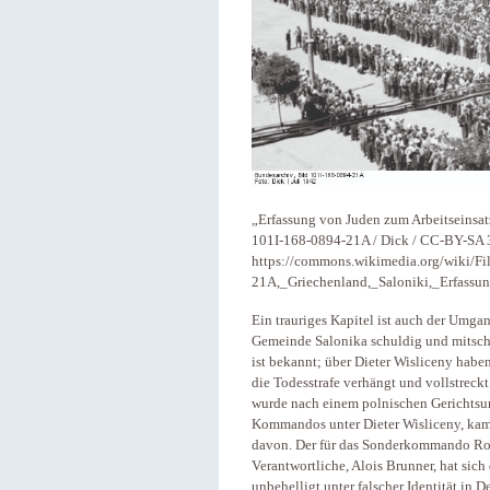
„Erfassung von Juden zum Arbeitseinsatz
101I-168-0894-21A / Dick / CC-BY-SA 3
https://commons.wikimedia.org/wiki/F
21A,_Griechenland,_Saloniki,_Erfassu
Ein trauriges Kapitel ist auch der Umga
Gemeinde Salonika schuldig und mitsch
ist bekannt; über Dieter Wisliceny habe
die Todesstrafe verhängt und vollstreckt
wurde nach einem polnischen Gerichtsurt
Kommandos unter Dieter Wisliceny, kam m
davon. Der für das Sonderkommando Ros
Verantwortliche, Alois Brunner, hat sich
unbehelligt unter falscher Identität in 