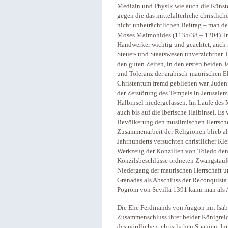
Medizin und Physik wie auch die Künste 
gegen die das mittelalterliche christlic
nicht unbeträchtlichen Beitrag – man d
Moses Maimonides (1135/38 – 1204). Im
Handwerker wichtig und geachtet, auch i
Steuer- und Staatswesen unverzichtbar. 
den guten Zeiten, in den ersten beiden J
und Toleranz der arabisch-maurischen E
Christentum fremd geblieben war. Juden 
der Zerstörung des Tempels in Jerusalem
Halbinsel niedergelassen. Im Laufe des 
auch bis auf die Iberische Halbinsel. Es 
Bevölkerung den muslimischen Herrscher
Zusammenarbeit der Religionen blieb all
Jahrhunderts versuchten christlicher Kl
Werkzeug der Konzilien von Toledo den
Konzilsbeschlüsse ordneten Zwangstauf
Niedergang der maurischen Herrschaft u
Granadas als Abschluss der Reconquista 
Pogrom von Sevilla 1391 kann man als
Die Ehe Ferdinands von Aragon mit Isab
Zusammenschluss ihrer beider Königrei
des nördlichen, christlichen Spanien. I