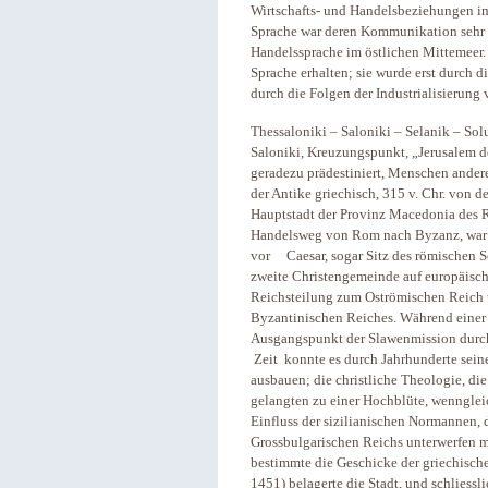
Wirtschafts- und Handelsbeziehungen 
Sprache war deren Kommunikation sehr h
Handelssprache im östlichen Mittemeer.
Sprache erhalten; sie wurde erst durch 
durch die Folgen der Industrialisierung 
Thessaloniki – Saloniki – Selanik – Sol
Saloniki, Kreuzungspunkt, „Jerusalem d
geradezu prädestiniert, Menschen ander
der Antike griechisch, 315 v. Chr. von 
Hauptstadt der Provinz Macedonia des Re
Handelsweg von Rom nach Byzanz, war es
vor Caesar, sogar Sitz des römischen Sen
zweite Christengemeinde auf europäisch
Reichsteilung zum Oströmischen Reich 
Byzantinischen Reiches. Während einer 
Ausgangspunkt der Slawenmission durch
Zeit konnte es durch Jahrhunderte seine
ausbauen; die christliche Theologie, d
gelangten zu einer Hochblüte, wenngleic
Einfluss der sizilianischen Normannen, d
Grossbulgarischen Reichs unterwerfen mu
bestimmte die Geschicke der griechische
1451) belagerte die Stadt, und schliess