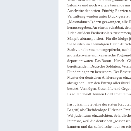
Salonika und noch weitere tausende aus
Auschwitz deportiert. Fünfzig Razzien 
Verwaltung wurden unter Druck gesetzt 
„Massnahmen“) dazu gezwungen, alle E
herauszugeben. An einem Schabbat, dem 
Juden auf dem Freiheitsplatz zusammen
Sümpfe abtransportiert. Für die übrige
Sie wurden im ehemaligen Baron-Hirsch-
Stadtvierteln zusammengepfercht, nach
groteskerweise aschkenasische Pogrom-F
deportiert waren. Das Baron– Hirsch– G
bereitstanden. Deutsche Soldaten, Verar
Plünderungen zu bereichern. Der Besatz
Muster der deutschen Arisierungen einz
abzugeben – um den Entzug aller ihrer 
besetzt, Vermögen, Geschäfte und Gegen
Es sollen zwölf Tonnen Gold erbeutet w
Fast bizarr mutet eine der ersten Raubt
Begriff, als Chefideologe Hitlers in Fr
Weltjudentums einzurichten. Sefardis
Interesse, weil die deutschen „wissensc
kannten und das sefardische noch zu er