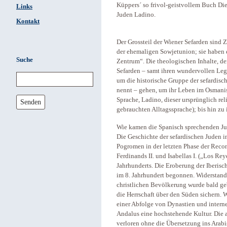
Küppers´ so frivol-geistvollem Buch Di
Links
Juden Ladino.
Kontakt
Der Grossteil der Wiener Sefarden sind 
der ehemaligen Sowjetunion; sie haben 
Suche
Zentrum“. Die theologischen Inhalte, d
Sefarden – samt ihren wundervollen Lege
um die historische Gruppe der sefardisc
nennt – gehen, um ihr Leben im Osmanis
Sprache, Ladino, dieser ursprünglich re
Senden
gebrauchten Alltagssprache); bis hin z
Wie kamen die Spanisch sprechenden J
Die Geschichte der sefardischen Juden i
Pogromen in der letzten Phase der Reco
Ferdinands II. und Isabellas I. („Los Re
Jahrhunderts. Die Eroberung der Iberisc
im 8. Jahrhundert begonnen. Widerstand 
christlichen Bevölkerung wurde bald g
die Herrschaft über den Süden sichern. 
einer Abfolge von Dynastien und interne
Andalus eine hochstehende Kultur. Die a
verloren ohne die Übersetzung ins Arab