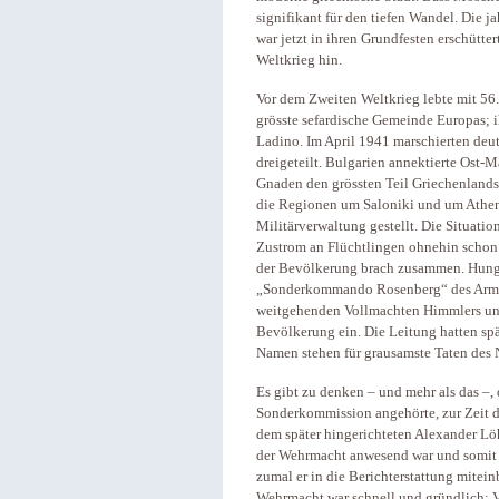
signifikant für den tiefen Wandel. Die j
war jetzt in ihren Grundfesten erschütte
Weltkrieg hin.
Vor dem Zweiten Weltkrieg lebte mit 56
grösste sefardische Gemeinde Europas; 
Ladino. Im April 1941 marschierten deu
dreigeteilt. Bulgarien annektierte Ost-M
Gnaden den grössten Teil Griechenlands
die Regionen um Saloniki und um Athen
Militärverwaltung gestellt. Die Situatio
Zustrom an Flüchtlingen ohnehin schon 
der Bevölkerung brach zusammen. Hunge
„Sonderkommando Rosenberg“ des Arm
weitgehenden Vollmachten Himmlers un
Bevölkerung ein. Die Leitung hatten spä
Namen stehen für grausamste Taten des
Es gibt zu denken – und mehr als das –,
Sonderkommission angehörte, zur Zeit 
dem später hingerichteten Alexander Lö
der Wehrmacht anwesend war und somit 
zumal er in die Berichterstattung mite
Wehrmacht war schnell und gründlich: 