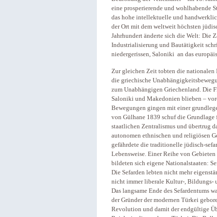
eine prosperierende und wohlhabende St
das hohe intellektuelle und handwerklic
der Ort mit dem weltweit höchsten jüdi
Jahrhundert änderte sich die Welt: Die
Industrialisierung und Bautätigkeit sch
niedergerissen, Saloniki an das europä
Zur gleichen Zeit tobten die nationalen
die griechische Unabhängigkeitsbeweg
zum Unabhängigen Griechenland. Die F
Saloniki und Makedonien blieben – vor
Bewegungen gingen mit einer grundlege
von Gülhane 1839 schuf die Grundlage 
staatlichen Zentralismus und übertrug 
autonomen ethnischen und religiösen Ge
gefährdete die traditionelle jüdisch-sef
Lebensweise. Einer Reihe von Gebieten
bildeten sich eigene Nationalstaaten: 
Die Sefarden lebten nicht mehr eigenstä
nicht immer liberale Kultur-, Bildungs-
Das langsame Ende des Sefardentums wa
der Gründer der modernen Türkei gebore
Revolution und damit der endgültige 