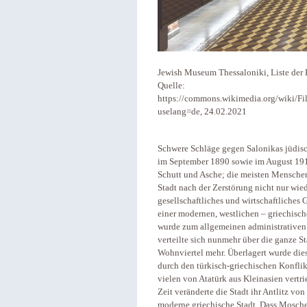
Jewish Museum Thessaloniki, Liste der 
Quelle:
https://commons.wikimedia.org/wiki/F
uselang=de, 24.02.2021
Schwere Schläge gegen Salonikas jüdis
im September 1890 sowie im August 1917.
Schutt und Asche; die meisten Menschen
Stadt nach der Zerstörung nicht nur wie
gesellschaftliches und wirtschaftliches
einer modernen, westlichen – griechisch
wurde zum allgemeinen administrativen
verteilte sich nunmehr über die ganze S
Wohnviertel mehr. Überlagert wurde dies
durch den türkisch-griechischen Konfli
vielen von Atatürk aus Kleinasien vertr
Zeit veränderte die Stadt ihr Antlitz vo
moderne griechische Stadt. Dass Mosche