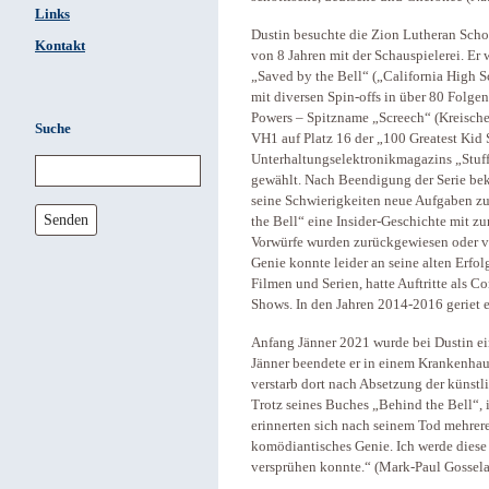
Links
Dustin besuchte die Zion Lutheran Scho
Kontakt
von 8 Jahren mit der Schauspielerei. Er 
„Saved by the Bell“ („California High S
mit diversen Spin-offs in über 80 Folge
Powers – Spitzname „Screech“ (Kreische
Suche
VH1 auf Platz 16 der „100 Greatest Kid 
Unterhaltungselektronikmagazins „Stuff“
gewählt. Nach Beendigung der Serie bek
seine Schwierigkeiten neue Aufgaben zu 
Senden
the Bell“ eine Insider-Geschichte mit z
Vorwürfe wurden zurückgewiesen oder vo
Genie konnte leider an seine alten Erfol
Filmen und Serien, hatte Auftritte als C
Shows. In den Jahren 2014-2016 geriet e
Anfang Jänner 2021 wurde bei Dustin ei
Jänner beendete er in einem Krankenhaus
verstarb dort nach Absetzung der künstl
Trotz seines Buches „Behind the Bell“, 
erinnerten sich nach seinem Tod mehrer
komödiantisches Genie. Ich werde diese 
versprühen konnte.“ (Mark-Paul Gossela