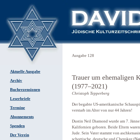
Ausgabe 128
Aktuelle Ausgabe
Trauer um ehemaligen K
Archiv
(1977–2021)
Buchrezensionen
Christoph Tepperberg
Leserbriefe
Der begabte US-amerikanische Schauspi
Termine
verstarb im Alter von nur 44 Jahren!
Abonnements
Dustin Neil Diamond wurde am 7. Jänne
Spenden
Kalifornien geboren. Beide Eltern ware
Jude. Sein Vater stammt von aschkenasisc
Der Verein
schottische, deutsche und Cherokee (Na