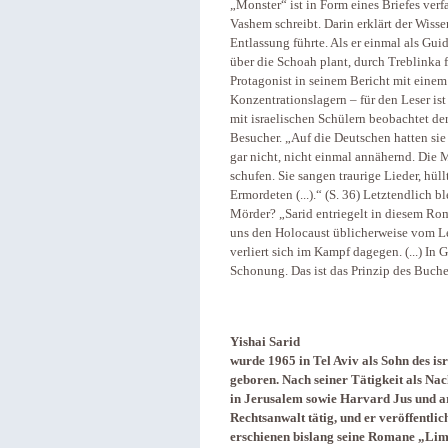
„Monster“ ist in Form eines Briefes verf
Vashem schreibt. Darin erklärt der Wissen
Entlassung führte. Als er einmal als Gu
über die Schoah plant, durch Treblinka 
Protagonist in seinem Bericht mit einem
Konzentrationslagern – für den Leser is
mit israelischen Schülern beobachtet de
Besucher. „Auf die Deutschen hatten si
gar nicht, nicht einmal annähernd. Die 
schufen. Sie sangen traurige Lieder, hüll
Ermordeten (...).“ (S. 36) Letztendlich
Mörder? „Sarid entriegelt in diesem R
uns den Holocaust üblicherweise vom Leib
verliert sich im Kampf dagegen. (...) In
Schonung. Das ist das Prinzip des Buche
Yishai Sarid
wurde 1965 in Tel Aviv als Sohn des isr
geboren. Nach seiner Tätigkeit als Nach
in Jerusalem sowie Harvard Jus und arbe
Rechtsanwalt tätig, und er veröffentlic
erschienen bislang seine Romane „Lima