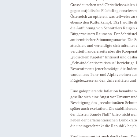
Grossdeutschen und Christlichsozialen 
gegen ostjüdische Flüchtlinge erschwert
Österreich zu optieren, was teilweise zu
ebenso den Kulturkampf: 1921 wollte di
die Aufführung von Schnitzlers Reigen v
Bürgermeisters Reumann. Der Schriftstel
antisemitischer Stimmungsmache. Die S
attackiert und verteidigte sich mitunte
verurteilt, andererseits aber die Kooper
„jüdischem Kapital“ kritisiert und desha
„Schwindelantisemitismus“ bezichtigt. 
Ressentiments jener bestätigt, die Jude
wurden aus Turn- und Alpinvereinen aus
Prügelexzesse an den Universitäten und
Eine galoppierende Inflation beraubte v
gesellte sich eine Angst vor Umsturz u
Beseitigung des „revolutionären Schutts
später auch exekutiert. Die stabilisieren
der „Ersten Stunde Null“ blieb nicht n
neben der parlamentarischen Demokratie 
die uneingeschränkt die Republik bejaht
Erwähnenswert ist auch der Exkurs „Drei 