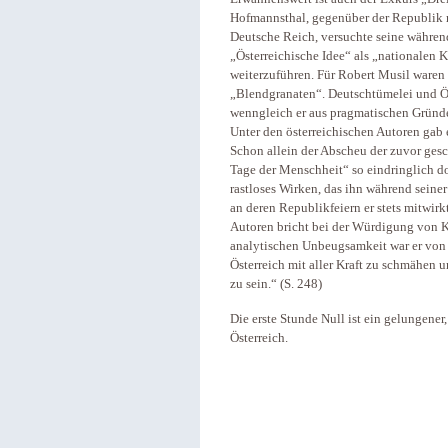
Hofmannsthal, gegenüber der Republik re
Deutsche Reich, versuchte seine während
„Österreichische Idee“ als „nationalen
weiterzuführen. Für Robert Musil waren 
„Blendgranaten“. Deutschtümelei und Ö
wenngleich er aus pragmatischen Gründe
Unter den österreichischen Autoren gab 
Schon allein der Abscheu der zuvor ge
Tage der Menschheit“ so eindringlich d
rastloses Wirken, das ihn während seiner 
an deren Republikfeiern er stets mitwirk
Autoren bricht bei der Würdigung von Ka
analytischen Unbeugsamkeit war er von a
Österreich mit aller Kraft zu schmähen 
zu sein.“ (S. 248)
Die erste Stunde Null ist ein gelungene
Österreich.