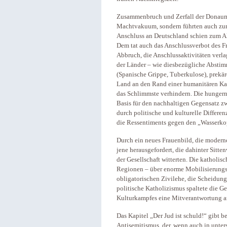
Zusammenbruch und Zerfall der Donaumo
Machtvakuum, sondern führten auch zur
Anschluss an Deutschland schien zum All
Dem tat auch das Anschlussverbot des F
Abbruch, die Anschlussaktivitäten verla
der Länder – wie diesbezügliche Abstim
(Spanische Grippe, Tuberkulose), prekä
Land an den Rand einer humanitären Kat
das Schlimmste verhindern. Die hungern
Basis für den nachhaltigen Gegensatz zw
durch politische und kulturelle Differen
die Ressentiments gegen den „Wasserko
Durch ein neues Frauenbild, die moderne
jene herausgefordert, die dahinter Sitten
der Gesellschaft witterten. Die katholi
Regionen – über enorme Mobilisierungsk
obligatorischen Zivilehe, die Scheidung
politische Katholizismus spaltete die Ge
Kulturkampfes eine Mitverantwortung an
Das Kapitel „Der Jud ist schuld!“ gibt 
Antisemitismus, der, wenn auch in unter