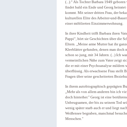
(...).“ Als Tochter Barbara 1949 geboren 
findet bald ein Ende und Georg heiratet
kommt. Mit seiner dritten Frau, der beka
kulturellen Elite des Arbeiter-und-Baue
einer möblierten Einzimmerwohnung.
In ihrer Kindheit trifft Barbara ihren Va
Pappi“, hört sie Geschichten über die S
Eltern. „Meine arme Mutter hat ihr ganz
Kleeblätter gefunden, denen man doch na
schon so jung, mit 34 Jahren. (...) Ich war
vermeintlichen Nähe zum Vater zeigt sic
die er mit einer Psychoanalyse mildern w
überflüssig. Als erwachsene Frau stell
Fragen über seine gescheiterten Beziehu
In ihrem autobiographisch geprägten Buc
„Mehr als von allem anderen bin ich vie
doch hinterher." Georg ist eine berühre
Unbeugsamen, der bis zu seinem Tod sein
wenig später starb auch er und liegt na
Weißensee begraben, manchmal besuche ic
Menschen."