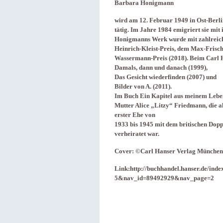
Barbara Honigmann
wird am 12. Februar 1949 in Ost-Berli
tätig. Im Jahre 1984 emigriert sie mit 
Honigmanns Werk wurde mit zahlreiche
Heinrich-Kleist-Preis, dem Max-Frisch-
Wassermann-Preis (2018). Beim Carl 
Damals, dann und danach (1999),
Das Gesicht wiederfinden (2007) und
Bilder von A. (2011).
Im Buch Ein Kapitel aus meinem Leben 
Mutter Alice „Litzy“ Friedmann, die a
erster Ehe von
1933 bis 1945 mit dem britischen Dop
verheiratet war.
Cover: ©Carl Hanser Verlag München
Link:http://buchhandel.hanser.de/ind
5&nav_id=89492929&nav_page=2